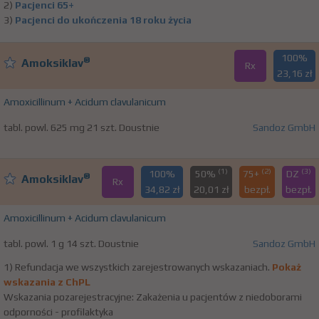
2)
Pacjenci 65+
3)
Pacjenci do ukończenia 18 roku życia
100%
®
Amoksiklav
Rx
23,16 zł
Amoxicillinum + Acidum clavulanicum
tabl. powl. 625 mg 21 szt. Doustnie
Sandoz GmbH
(1)
(2)
(3)
100%
50%
75+
DZ
®
Amoksiklav
Rx
34,82 zł
20,01 zł
bezpł.
bezpł.
Amoxicillinum + Acidum clavulanicum
tabl. powl. 1 g 14 szt. Doustnie
Sandoz GmbH
1) Refundacja we wszystkich zarejestrowanych wskazaniach.
Pokaż
wskazania z ChPL
Wskazania pozarejestracyjne: Zakażenia u pacjentów z niedoborami
odporności - profilaktyka