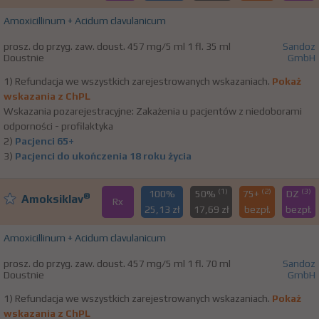
Amoxicillinum + Acidum clavulanicum
prosz. do przyg. zaw. doust. 457 mg/5 ml 1 fl. 35 ml
Sandoz
Doustnie
GmbH
1) Refundacja we wszystkich zarejestrowanych wskazaniach.
Pokaż
wskazania z ChPL
Wskazania pozarejestracyjne: Zakażenia u pacjentów z niedoborami
odporności - profilaktyka
2)
Pacjenci 65+
3)
Pacjenci do ukończenia 18 roku życia
(1)
(2)
(3)
100%
50%
75+
DZ
®
Amoksiklav
Rx
25,13 zł
17,69 zł
bezpł.
bezpł.
Amoxicillinum + Acidum clavulanicum
prosz. do przyg. zaw. doust. 457 mg/5 ml 1 fl. 70 ml
Sandoz
Doustnie
GmbH
1) Refundacja we wszystkich zarejestrowanych wskazaniach.
Pokaż
wskazania z ChPL