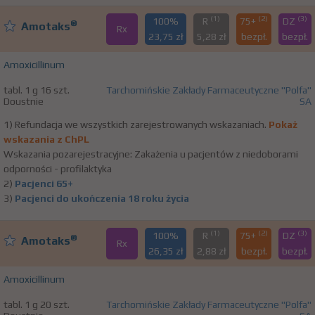
(1)
(2)
(3)
100%
R
75+
DZ
®
Amotaks
Rx
23,75 zł
5,28 zł
bezpł.
bezpł.
Amoxicillinum
tabl. 1 g 16 szt.
Tarchomińskie Zakłady Farmaceutyczne "Polfa"
Doustnie
SA
1) Refundacja we wszystkich zarejestrowanych wskazaniach.
Pokaż
wskazania z ChPL
Wskazania pozarejestracyjne: Zakażenia u pacjentów z niedoborami
odporności - profilaktyka
2)
Pacjenci 65+
3)
Pacjenci do ukończenia 18 roku życia
(1)
(2)
(3)
100%
R
75+
DZ
®
Amotaks
Rx
26,35 zł
2,88 zł
bezpł.
bezpł.
Amoxicillinum
tabl. 1 g 20 szt.
Tarchomińskie Zakłady Farmaceutyczne "Polfa"