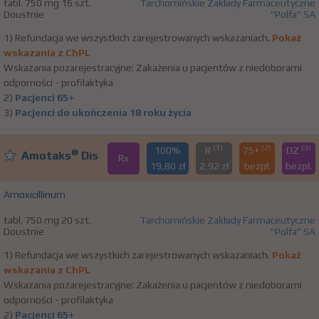
tabl. 750 mg 16 szt.
Tarchomińskie Zakłady Farmaceutyczne
Doustnie
"Polfa" SA
1) Refundacja we wszystkich zarejestrowanych wskazaniach.
Pokaż
wskazania z ChPL
Wskazania pozarejestracyjne: Zakażenia u pacjentów z niedoborami
odporności - profilaktyka
2)
Pacjenci 65+
3)
Pacjenci do ukończenia 18 roku życia
(1)
(2)
(3)
100%
R
75+
DZ
®
Amotaks
Dis
Rx
19,80 zł
2,92 zł
bezpł.
bezpł.
Amoxicillinum
tabl. 750 mg 20 szt.
Tarchomińskie Zakłady Farmaceutyczne
Doustnie
"Polfa" SA
1) Refundacja we wszystkich zarejestrowanych wskazaniach.
Pokaż
wskazania z ChPL
Wskazania pozarejestracyjne: Zakażenia u pacjentów z niedoborami
odporności - profilaktyka
2)
Pacjenci 65+