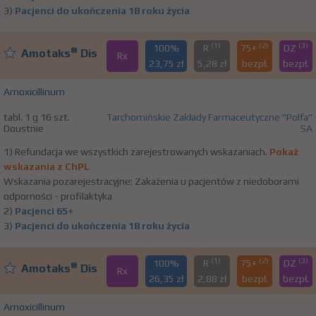
3)
Pacjenci do ukończenia 18 roku życia
(1)
(2)
(3)
100%
R
75+
DZ
®
Amotaks
Dis
Rx
23,75 zł
5,28 zł
bezpł.
bezpł.
Amoxicillinum
tabl. 1 g 16 szt.
Tarchomińskie Zakłady Farmaceutyczne "Polfa"
Doustnie
SA
1) Refundacja we wszystkich zarejestrowanych wskazaniach.
Pokaż
wskazania z ChPL
Wskazania pozarejestracyjne: Zakażenia u pacjentów z niedoborami
odporności - profilaktyka
2)
Pacjenci 65+
3)
Pacjenci do ukończenia 18 roku życia
(1)
(2)
(3)
100%
R
75+
DZ
®
Amotaks
Dis
Rx
26,35 zł
2,88 zł
bezpł.
bezpł.
Amoxicillinum