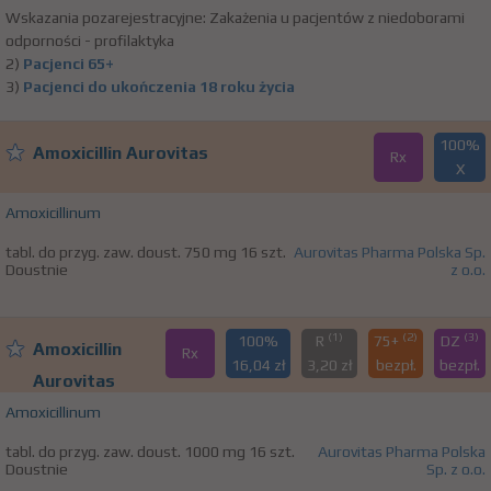
Wskazania pozarejestracyjne: Zakażenia u pacjentów z niedoborami
odporności - profilaktyka
2)
Pacjenci 65+
3)
Pacjenci do ukończenia 18 roku życia
100%
Amoxicillin Aurovitas
Rx
X
Amoxicillinum
tabl. do przyg. zaw. doust. 750 mg 16 szt.
Aurovitas Pharma Polska Sp.
Doustnie
z o.o.
(1)
(2)
(3)
100%
R
75+
DZ
Amoxicillin
Rx
16,04 zł
3,20 zł
bezpł.
bezpł.
Aurovitas
Amoxicillinum
tabl. do przyg. zaw. doust. 1000 mg 16 szt.
Aurovitas Pharma Polska
Doustnie
Sp. z o.o.