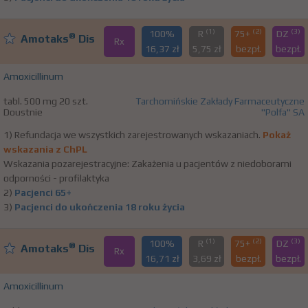
(1)
(2)
(3)
100%
R
75+
DZ
®
Amotaks
Dis
Rx
16,37 zł
5,75 zł
bezpł.
bezpł.
Amoxicillinum
tabl. 500 mg 20 szt.
Tarchomińskie Zakłady Farmaceutyczne
Doustnie
"Polfa" SA
1) Refundacja we wszystkich zarejestrowanych wskazaniach.
Pokaż
wskazania z ChPL
Wskazania pozarejestracyjne: Zakażenia u pacjentów z niedoborami
odporności - profilaktyka
2)
Pacjenci 65+
3)
Pacjenci do ukończenia 18 roku życia
(1)
(2)
(3)
100%
R
75+
DZ
®
Amotaks
Dis
Rx
16,71 zł
3,69 zł
bezpł.
bezpł.
Amoxicillinum