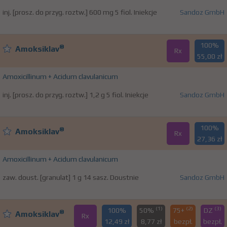
inj. [prosz. do przyg. roztw.] 600 mg 5 fiol. Iniekcje
Sandoz GmbH
100%
®
Amoksiklav
Rx
55,00 zł
Amoxicillinum + Acidum clavulanicum
inj. [prosz. do przyg. roztw.] 1,2 g 5 fiol. Iniekcje
Sandoz GmbH
100%
®
Amoksiklav
Rx
27,36 zł
Amoxicillinum + Acidum clavulanicum
zaw. doust. [granulat] 1 g 14 sasz. Doustnie
Sandoz GmbH
(1)
(2)
(3)
100%
50%
75+
DZ
®
Amoksiklav
Rx
12,49 zł
8,77 zł
bezpł.
bezpł.