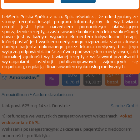
J02.9 Ostre zapalenie gardła, nieokreślone
LekSeek Polska Spółka z o. o. Sp.k. oświadcza, że udostępniany ze
strony: receptuariusz.pl program informatyczny do wystawiania
100%
Amoclan
recept jest tylko narzędziem pomocniczym ułatwiającym
Rx
31,39 zł
sporządzenie recepty, a zastosowanie konkretnego leku w określonej
dawce jest w każdym wypadku elementem indywidualnej terapii,
której postać jest wynikiem medycznego rozpoznania stanu zdrowia
Amoxicillinum + Acidum clavulanicum
danego pacjenta dokonanego przez lekarza medycyny i na jego
wyłączną odpowiedzialność zarówno pod względem medycznym, jak i
tabl. powl. 1 g 14 szt. Doustnie
Hikma Farmaceutica Lda.
formalnej zgodności wystawianej recepty z właściwymi przepisami i
wymaganiami instytucji publicznoprawnych zajmujących się
organizacją, regulacją i finansowaniem rynku usług medycznych.
(1)
(2)
(3)
100%
50%
75+
DZ
®
Amoksiklav
Rx
18,76 zł
10,30 zł
bezpł.
bezpł.
Amoxicillinum + Acidum clavulanicum
tabl. powl. 625 mg 14 szt. Doustnie
Sandoz GmbH
1) Refundacja we wszystkich zarejestrowanych wskazaniach.
Pokaż
wskazania z ChPL
Wskazania pozarejestracyjne: Zakażenia u pacjentów z niedoborami
odporności - profilaktyka