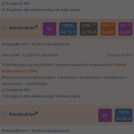
2)
Pacjenci 65+
3)
Pacjenci do ukończenia 18 roku życia
(1)
(2)
(3)
100%
50%
75+
DZ
®
Amoksiklav
Rx
44,13 zł
22,98 zł
bezpł.
bezpł.
Amoxicillinum + Acidum clavulanicum
tabl. powl. 1 g 20 szt. Doustnie
Sandoz GmbH
1) Refundacja we wszystkich zarejestrowanych wskazaniach.
Pokaż
wskazania z ChPL
Wskazania pozarejestracyjne: Zakażenia u pacjentów z niedoborami
odporności - profilaktyka
2)
Pacjenci 65+
3)
Pacjenci do ukończenia 18 roku życia
100%
®
Amoksiklav
Rx
42,60 zł
Amoxicillinum + Acidum clavulanicum