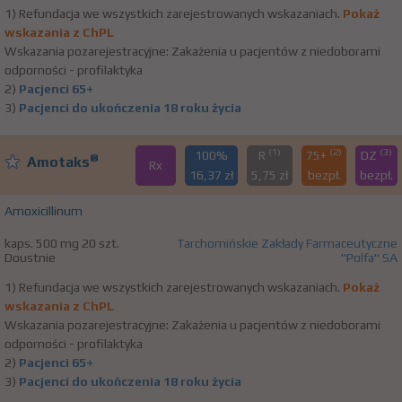
1) Refundacja we wszystkich zarejestrowanych wskazaniach.
Pokaż
wskazania z ChPL
Wskazania pozarejestracyjne: Zakażenia u pacjentów z niedoborami
odporności - profilaktyka
2)
Pacjenci 65+
3)
Pacjenci do ukończenia 18 roku życia
(1)
(2)
(3)
100%
R
75+
DZ
®
Amotaks
Rx
16,37 zł
5,75 zł
bezpł.
bezpł.
Amoxicillinum
kaps. 500 mg 20 szt.
Tarchomińskie Zakłady Farmaceutyczne
Doustnie
"Polfa" SA
1) Refundacja we wszystkich zarejestrowanych wskazaniach.
Pokaż
wskazania z ChPL
Wskazania pozarejestracyjne: Zakażenia u pacjentów z niedoborami
odporności - profilaktyka
2)
Pacjenci 65+
3)
Pacjenci do ukończenia 18 roku życia