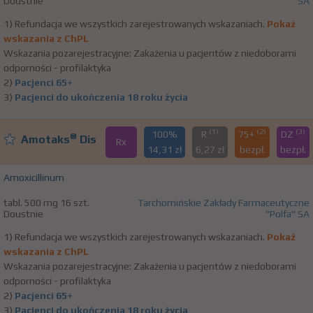
Doustnie
SA
1) Refundacja we wszystkich zarejestrowanych wskazaniach.
Pokaż
wskazania z ChPL
Wskazania pozarejestracyjne: Zakażenia u pacjentów z niedoborami
odporności - profilaktyka
2)
Pacjenci 65+
3)
Pacjenci do ukończenia 18 roku życia
(1)
(2)
(3)
100%
R
75+
DZ
®
Amotaks
Dis
Rx
14,31 zł
6,27 zł
bezpł.
bezpł.
Amoxicillinum
tabl. 500 mg 16 szt.
Tarchomińskie Zakłady Farmaceutyczne
Doustnie
"Polfa" SA
1) Refundacja we wszystkich zarejestrowanych wskazaniach.
Pokaż
wskazania z ChPL
Wskazania pozarejestracyjne: Zakażenia u pacjentów z niedoborami
odporności - profilaktyka
2)
Pacjenci 65+
3)
Pacjenci do ukończenia 18 roku życia