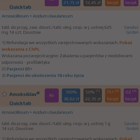
21,75 zł
12,45 zł
bezpł.
bezpł.
Quicktab
Amoxicillinum + Acidum clavulanicum
tabl. do przyg. zaw. doust./tabl. uleg. rozp. w j. ustnej 625
Sandoz
mg 14 szt. Doustnie
GmbH
1) Refundacja we wszystkich zarejestrowanych wskazaniach.
Pokaż
wskazania z ChPL
Wskazania pozarejestracyjne: Zakażenia u pacjentów z niedoborami
odporności - profilaktyka
2)
Pacjenci 65+
3)
Pacjenci do ukończenia 18 roku życia
(1)
(2)
(3)
100%
50%
75+
DZ
®
Amoksiklav
Rx
38,62 zł
22,35 zł
bezpł.
bezpł.
Quicktab
Amoxicillinum + Acidum clavulanicum
tabl. do przyg. zaw. doust./tabl. uleg. rozp. w j. ustnej 1 g
Sandoz
14 szt. Doustnie
GmbH
1) Refundacja we wszystkich zarejestrowanych wskazaniach.
Pokaż