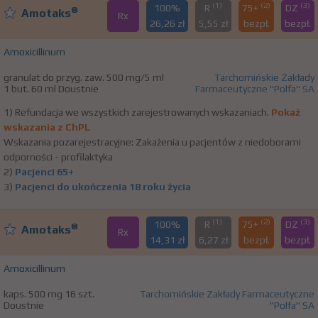
(1)
(2)
(3)
100%
R
75+
DZ
®
Amotaks
Rx
26,26 zł
5,55 zł
bezpł.
bezpł.
Amoxicillinum
granulat do przyg. zaw. 500 mg/5 ml
Tarchomińskie Zakłady
1 but. 60 ml Doustnie
Farmaceutyczne "Polfa" SA
1) Refundacja we wszystkich zarejestrowanych wskazaniach.
Pokaż
wskazania z ChPL
Wskazania pozarejestracyjne: Zakażenia u pacjentów z niedoborami
odporności - profilaktyka
2)
Pacjenci 65+
3)
Pacjenci do ukończenia 18 roku życia
(1)
(2)
(3)
100%
R
75+
DZ
®
Amotaks
Rx
14,31 zł
6,27 zł
bezpł.
bezpł.
Amoxicillinum
kaps. 500 mg 16 szt.
Tarchomińskie Zakłady Farmaceutyczne
Doustnie
"Polfa" SA