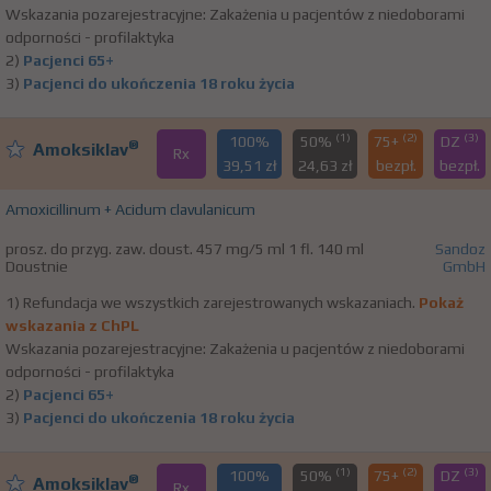
Wskazania pozarejestracyjne: Zakażenia u pacjentów z niedoborami
odporności - profilaktyka
2)
Pacjenci 65+
3)
Pacjenci do ukończenia 18 roku życia
(1)
(2)
(3)
100%
50%
75+
DZ
®
Amoksiklav
Rx
39,51 zł
24,63 zł
bezpł.
bezpł.
Amoxicillinum + Acidum clavulanicum
prosz. do przyg. zaw. doust. 457 mg/5 ml 1 fl. 140 ml
Sandoz
Doustnie
GmbH
1) Refundacja we wszystkich zarejestrowanych wskazaniach.
Pokaż
wskazania z ChPL
Wskazania pozarejestracyjne: Zakażenia u pacjentów z niedoborami
odporności - profilaktyka
2)
Pacjenci 65+
3)
Pacjenci do ukończenia 18 roku życia
(1)
(2)
(3)
100%
50%
75+
DZ
®
Amoksiklav
Rx