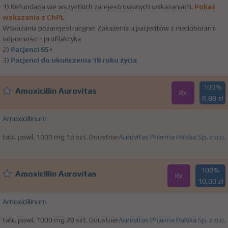
1) Refundacja we wszystkich zarejestrowanych wskazaniach.
Pokaż
wskazania z ChPL
Wskazania pozarejestracyjne: Zakażenia u pacjentów z niedoborami
odporności - profilaktyka
2)
Pacjenci 65+
3)
Pacjenci do ukończenia 18 roku życia
100%
Amoxicillin Aurovitas
Rx
8,98 zł
Amoxicillinum
tabl. powl. 1000 mg 16 szt. Doustnie
Aurovitas Pharma Polska Sp. z o.o.
100%
Amoxicillin Aurovitas
Rx
10,00 zł
Amoxicillinum
tabl. powl. 1000 mg 20 szt. Doustnie
Aurovitas Pharma Polska Sp. z o.o.