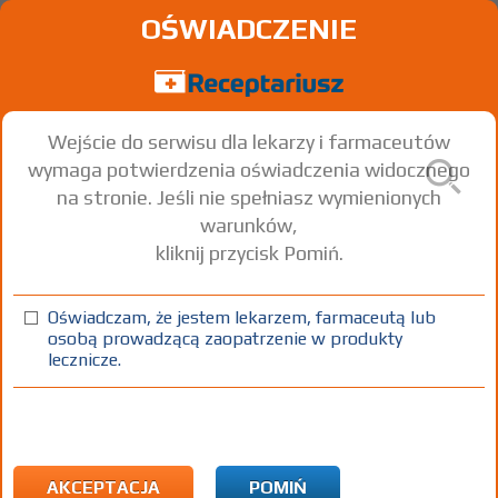
OŚWIADCZENIE
Wejście do serwisu dla lekarzy i farmaceutów
wymaga potwierdzenia oświadczenia widocznego
na stronie. Jeśli nie spełniasz wymienionych
warunków,
kliknij przycisk Pomiń.
Oświadczam, że jestem lekarzem, farmaceutą lub
osobą prowadzącą zaopatrzenie w produkty
lecznicze.
Znaleziono wyników:
70
Strona
1 z 3
Kopiuj adres strony
ICD10:
J Choroby układu oddechowego
J02 Ostre zapalenie gardła
AKCEPTACJA
POMIŃ