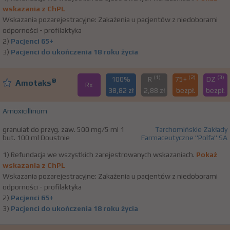
wskazania z ChPL
Wskazania pozarejestracyjne: Zakażenia u pacjentów z niedoborami
odporności - profilaktyka
2)
Pacjenci 65+
3)
Pacjenci do ukończenia 18 roku życia
(1)
(2)
(3)
100%
R
75+
DZ
®
Amotaks
Rx
38,82 zł
2,88 zł
bezpł.
bezpł.
Amoxicillinum
granulat do przyg. zaw. 500 mg/5 ml 1
Tarchomińskie Zakłady
but. 100 ml Doustnie
Farmaceutyczne "Polfa" SA
1) Refundacja we wszystkich zarejestrowanych wskazaniach.
Pokaż
wskazania z ChPL
Wskazania pozarejestracyjne: Zakażenia u pacjentów z niedoborami
odporności - profilaktyka
2)
Pacjenci 65+
3)
Pacjenci do ukończenia 18 roku życia