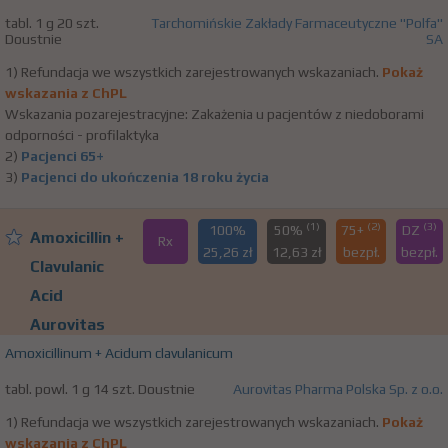
tabl. 1 g 20 szt.
Tarchomińskie Zakłady Farmaceutyczne "Polfa"
Doustnie
SA
1) Refundacja we wszystkich zarejestrowanych wskazaniach.
Pokaż
wskazania z ChPL
Wskazania pozarejestracyjne: Zakażenia u pacjentów z niedoborami
odporności - profilaktyka
2)
Pacjenci 65+
3)
Pacjenci do ukończenia 18 roku życia
(1)
(2)
(3)
100%
50%
75+
DZ
Amoxicillin +
Rx
25,26 zł
12,63 zł
bezpł.
bezpł.
Clavulanic
Acid
Aurovitas
Amoxicillinum + Acidum clavulanicum
tabl. powl. 1 g 14 szt. Doustnie
Aurovitas Pharma Polska Sp. z o.o.
1) Refundacja we wszystkich zarejestrowanych wskazaniach.
Pokaż
wskazania z ChPL