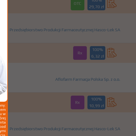
100%
OTC
29,70 zł
Przedsiębiorstwo Produkcji Farmaceutycznej Hasco-Lek SA
100%
Rx
6,32 zł
Aflofarm Farmacja Polska Sp. z o.o.
100%
Rx
ny:
10,99 zł
ziem
ku w
órej
nta
 pod
Przedsiębiorstwo Produkcji Farmaceutycznej Hasco-Lek SA
wymi
cją,