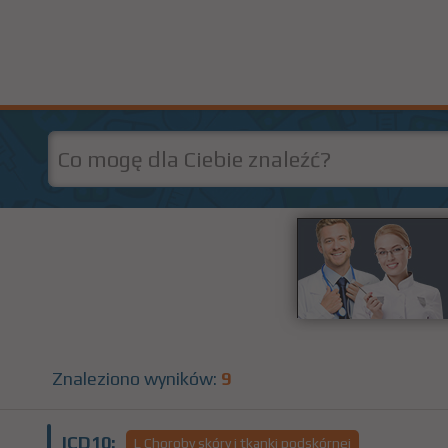
Znaleziono wyników:
9
ICD10:
L Choroby skóry i tkanki podskórnej