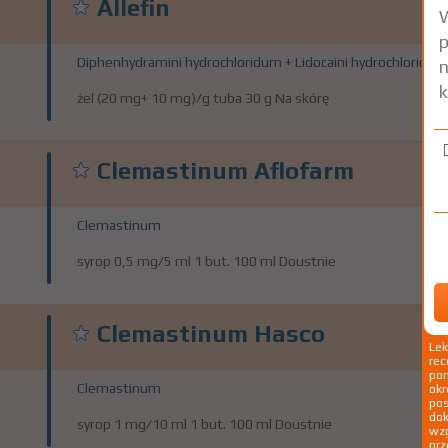
Allefin
W
p
Diphenhydramini hydrochloridum + Lidocaini hydrochlorid
n
k
żel (20 mg+ 10 mg)/g tuba 30 g Na skórę
Clemastinum Aflofarm
Clemastinum
syrop 0,5 mg/5 ml 1 but. 100 ml Doustnie
Clemastinum Hasco
Le
rec
pom
Clemastinum
okr
po
dok
syrop 1 mg/10 ml 1 but. 100 ml Doustnie
wzg
prz