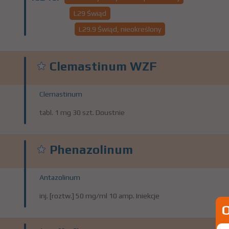
L29 Świąd
L29.9 Świąd, nieokreślony
Clemastinum WZF
Clemastinum
tabl. 1 mg 30 szt. Doustnie
Phenazolinum
Antazolinum
inj. [roztw.] 50 mg/ml 10 amp. Iniekcje