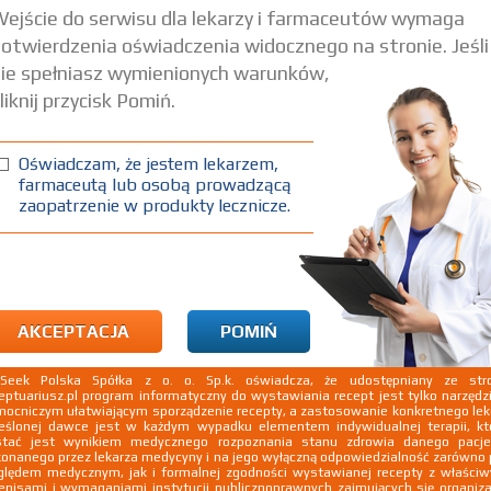
ejście do serwisu dla lekarzy i farmaceutów wymaga
otwierdzenia oświadczenia widocznego na stronie. Jeśli
um monohydricum
ie spełniasz wymienionych warunków,
liknij przycisk Pomiń.
Oświadczam, że jestem lekarzem,
farmaceutą lub osobą prowadzącą
zaopatrzenie w produkty lecznicze.
AKCEPTACJA
POMIŃ
kSeek Polska Spółka z o. o. Sp.k. oświadcza, że udostępniany ze stro
eptuariusz.pl program informatyczny do wystawiania recept jest tylko narzęd
ocniczym ułatwiającym sporządzenie recepty, a zastosowanie konkretnego le
eślonej dawce jest w każdym wypadku elementem indywidualnej terapii, kt
stać jest wynikiem medycznego rozpoznania stanu zdrowia danego pacje
onanego przez lekarza medycyny i na jego wyłączną odpowiedzialność zarówno
lędem medycznym, jak i formalnej zgodności wystawianej recepty z właści
episami i wymaganiami instytucji publicznoprawnych zajmujących się organiza