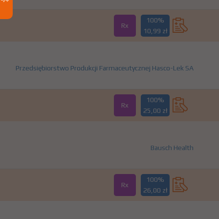
100%
Rx
10,99 zł
Przedsiębiorstwo Produkcji Farmaceutycznej Hasco-Lek SA
100%
Rx
25,00 zł
Bausch Health
100%
Rx
26,00 zł