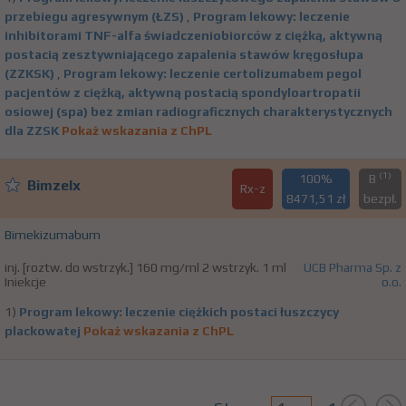
przebiegu agresywnym (ŁZS)
,
Program lekowy: leczenie
inhibitorami TNF-alfa świadczeniobiorców z ciężką, aktywną
postacią zesztywniającego zapalenia stawów kręgosłupa
(ZZKSK)
,
Program lekowy: leczenie certolizumabem pegol
pacjentów z ciężką, aktywną postacią spondyloartropatii
osiowej (spa) bez zmian radiograficznych charakterystycznych
dla ZZSK
Pokaż wskazania z ChPL
(1)
100%
B
Bimzelx
Rx-z
8471,51 zł
bezpł.
Bimekizumabum
inj. [roztw. do wstrzyk.] 160 mg/ml 2 wstrzyk. 1 ml
UCB Pharma Sp. z
Iniekcje
o.o.
1)
Program lekowy: leczenie ciężkich postaci łuszczycy
plackowatej
Pokaż wskazania z ChPL