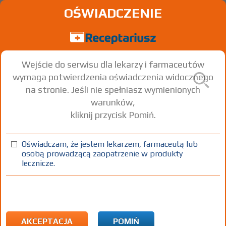
OŚWIADCZENIE
Wejście do serwisu dla lekarzy i farmaceutów
wymaga potwierdzenia oświadczenia widocznego
na stronie. Jeśli nie spełniasz wymienionych
warunków,
kliknij przycisk Pomiń.
Oświadczam, że jestem lekarzem, farmaceutą lub
osobą prowadzącą zaopatrzenie w produkty
lecznicze.
Znaleziono wyników:
3
Strona
1 z 1
Kopiuj adres strony
ICD10:
L Choroby skóry i tkanki podskórnej
L41 Przyłuszczyca
AKCEPTACJA
POMIŃ