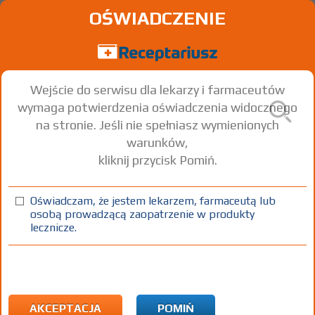
OŚWIADCZENIE
Wejście do serwisu dla lekarzy i farmaceutów
wymaga potwierdzenia oświadczenia widocznego
na stronie. Jeśli nie spełniasz wymienionych
warunków,
kliknij przycisk Pomiń.
Oświadczam, że jestem lekarzem, farmaceutą lub
osobą prowadzącą zaopatrzenie w produkty
lecznicze.
Znaleziono wyników:
162
Strona
1 z 6
Kopiuj adres strony
ICD10:
L Choroby skóry i tkanki podskórnej
L50 Pokrzywka
AKCEPTACJA
POMIŃ