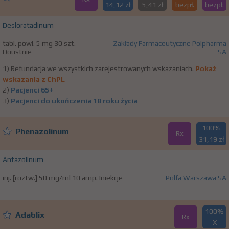
14,12 zł
5,41 zł
bezpł.
bezpł.
Desloratadinum
tabl. powl. 5 mg 30 szt.
Zakłady Farmaceutyczne Polpharma
Doustnie
SA
1) Refundacja we wszystkich zarejestrowanych wskazaniach.
Pokaż
wskazania z ChPL
2)
Pacjenci 65+
3)
Pacjenci do ukończenia 18 roku życia
100%
Phenazolinum
Rx
31,19 zł
Antazolinum
inj. [roztw.] 50 mg/ml 10 amp. Iniekcje
Polfa Warszawa SA
100%
Adablix
Rx
X