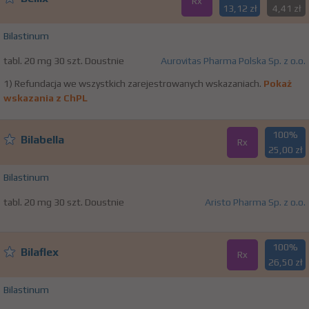
Rx
13,12 zł
4,41 zł
Bilastinum
tabl. 20 mg 30 szt. Doustnie
Aurovitas Pharma Polska Sp. z o.o.
1) Refundacja we wszystkich zarejestrowanych wskazaniach.
Pokaż
wskazania z ChPL
100%
Bilabella
Rx
25,00 zł
Bilastinum
tabl. 20 mg 30 szt. Doustnie
Aristo Pharma Sp. z o.o.
100%
Bilaflex
Rx
26,50 zł
Bilastinum