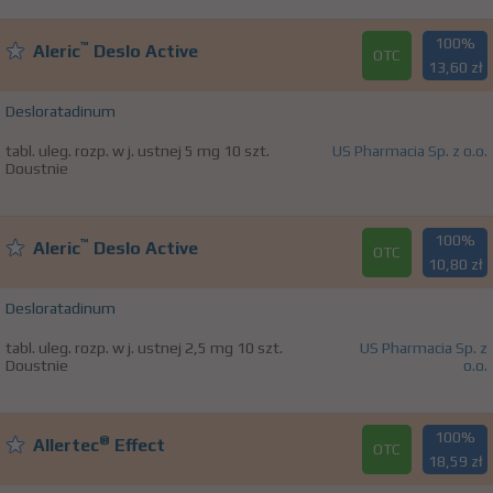
100%
™
Aleric
Deslo Active
OTC
13,60 zł
Desloratadinum
tabl. uleg. rozp. w j. ustnej 5 mg 10 szt.
US Pharmacia Sp. z o.o.
Doustnie
100%
™
Aleric
Deslo Active
OTC
10,80 zł
Desloratadinum
tabl. uleg. rozp. w j. ustnej 2,5 mg 10 szt.
US Pharmacia Sp. z
Doustnie
o.o.
100%
®
Allertec
Effect
OTC
18,59 zł