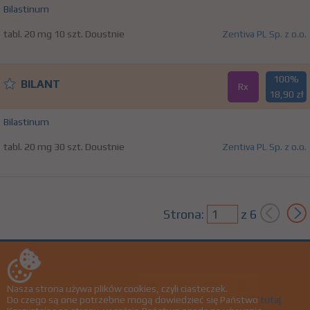
Bilastinum
tabl. 20 mg 10 szt. Doustnie
Zentiva PL Sp. z o.o.
100%
BILANT
Rx
18,90 zł
Bilastinum
tabl. 20 mg 30 szt. Doustnie
Zentiva PL Sp. z o.o.
Strona:
z
6
biuro@lekseek.com
+22 350 00 06
LekSeek ® Polska © 2026
Nasza strona używa plików cookies, czyli ciasteczek.
Do czego są one potrzebne mogą dowiedzieć się Państwo
tutaj
Polityka prywatności