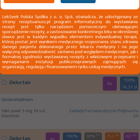
L50.6 Pokrzywka kontaktowa
LekSeek Polska Spółka z o. o. Sp.k. oświadcza, że udostępniany ze
strony: receptuariusz.pl program informatyczny do wystawiania
100%
Delortan
recept jest tylko narzędziem pomocniczym ułatwiającym
Rx
20,36 zł
sporządzenie recepty, a zastosowanie konkretnego leku w określonej
dawce jest w każdym wypadku elementem indywidualnej terapii,
której postać jest wynikiem medycznego rozpoznania stanu zdrowia
Desloratadinum
danego pacjenta dokonanego przez lekarza medycyny i na jego
wyłączną odpowiedzialność zarówno pod względem medycznym, jak i
roztw. doust. 0,5 mg/ml 1 but. 60 ml
Zakłady Farmaceutyczne
formalnej zgodności wystawianej recepty z właściwymi przepisami i
Doustnie
Polpharma SA
wymaganiami instytucji publicznoprawnych zajmujących się
organizacją, regulacją i finansowaniem rynku usług medycznych.
100%
Delortan
Rx
14,31 zł
Desloratadinum
tabl. powl. 5 mg 10 szt.
Zakłady Farmaceutyczne Polpharma
Doustnie
SA
(1)
(2)
(3)
100%
30%
75+
DZ
Delortan
Rx