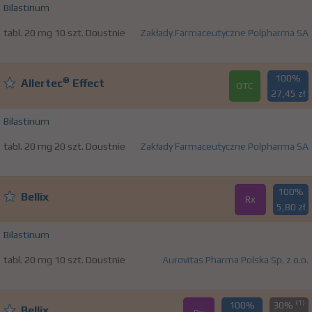
Bilastinum
tabl. 20 mg 10 szt. Doustnie
Zakłady Farmaceutyczne Polpharma SA
100%
®
Allertec
Effect
OTC
27,45 zł
Bilastinum
tabl. 20 mg 20 szt. Doustnie
Zakłady Farmaceutyczne Polpharma SA
100%
Bellix
Rx
5,80 zł
Bilastinum
tabl. 20 mg 10 szt. Doustnie
Aurovitas Pharma Polska Sp. z o.o.
(1)
100%
30%
Bellix