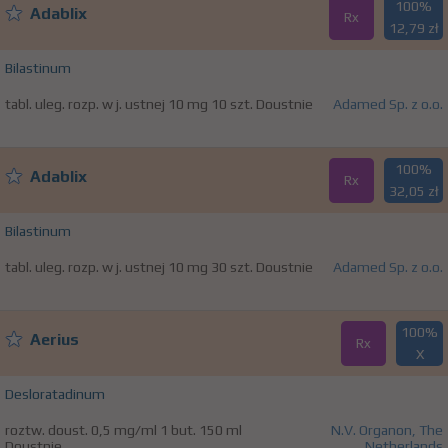
100%
Adablix
Rx
12,79 zł
Bilastinum
tabl. uleg. rozp. w j. ustnej 10 mg 10 szt. Doustnie
Adamed Sp. z o.o.
100%
Adablix
Rx
32,05 zł
Bilastinum
tabl. uleg. rozp. w j. ustnej 10 mg 30 szt. Doustnie
Adamed Sp. z o.o.
100%
Aerius
Rx
X
Desloratadinum
roztw. doust. 0,5 mg/ml 1 but. 150 ml
N.V. Organon, The
Doustnie
Netherlands