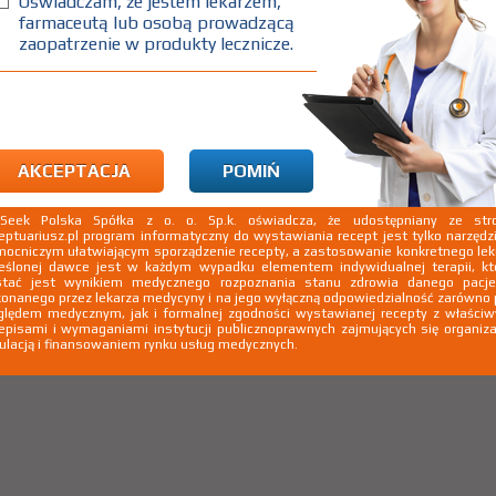
Oświadczam, że jestem lekarzem,
farmaceutą lub osobą prowadzącą
zaopatrzenie w produkty lecznicze.
AKCEPTACJA
POMIŃ
kSeek Polska Spółka z o. o. Sp.k. oświadcza, że udostępniany ze stro
eptuariusz.pl program informatyczny do wystawiania recept jest tylko narzęd
ocniczym ułatwiającym sporządzenie recepty, a zastosowanie konkretnego le
eślonej dawce jest w każdym wypadku elementem indywidualnej terapii, kt
stać jest wynikiem medycznego rozpoznania stanu zdrowia danego pacje
onanego przez lekarza medycyny i na jego wyłączną odpowiedzialność zarówno
lędem medycznym, jak i formalnej zgodności wystawianej recepty z właści
episami i wymaganiami instytucji publicznoprawnych zajmujących się organiza
ulacją i finansowaniem rynku usług medycznych.