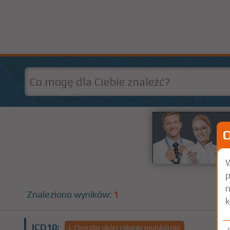
W
p
n
Znaleziono wyników:
1
k
ICD10:
L Choroby skóry i tkanki podskórnej