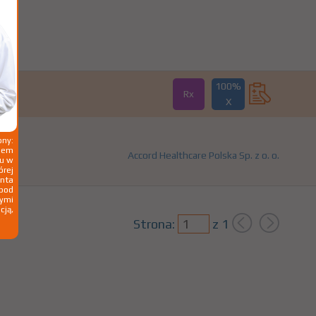
100%
Rx
X
ny:
ziem
Accord Healthcare Polska Sp. z o. o.
ku w
órej
nta
 pod
wymi
cją,
Strona:
z
1