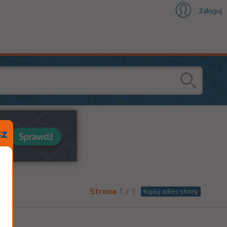
Zaloguj
Strona
1 z 1
Kopiuj adres strony