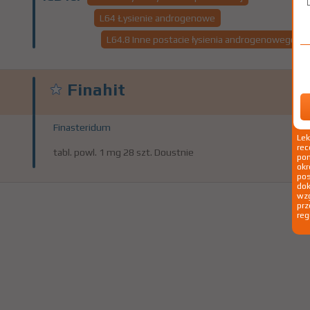
L64 Łysienie androgenowe
L64.8 Inne postacie łysienia androgenowego
Finahit
Finasteridum
Le
rec
tabl. powl. 1 mg 28 szt. Doustnie
pom
okr
po
dok
wzg
prz
reg