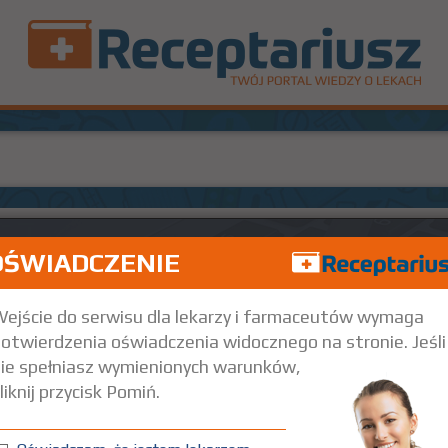
OŚWIADCZENIE
ejście do serwisu dla lekarzy i farmaceutów wymaga
otwierdzenia oświadczenia widocznego na stronie. Jeśli
ie spełniasz wymienionych warunków,
liknij przycisk Pomiń.