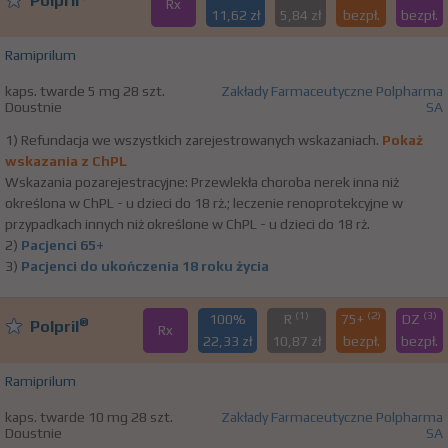
Polpril
Rx
11,62 zł
5,84 zł
bezpł.
bezpł.
Ramiprilum
kaps. twarde 5 mg 28 szt.
Zakłady Farmaceutyczne Polpharma
Doustnie
SA
1) Refundacja we wszystkich zarejestrowanych wskazaniach.
Pokaż
wskazania z ChPL
Wskazania pozarejestracyjne: Przewlekła choroba nerek inna niż
określona w ChPL - u dzieci do 18 rż.; leczenie renoprotekcyjne w
przypadkach innych niż określone w ChPL - u dzieci do 18 rż.
2)
Pacjenci 65+
3)
Pacjenci do ukończenia 18 roku życia
(1)
(2)
(3)
100%
R
75+
DZ
®
Polpril
Rx
22,33 zł
10,87 zł
bezpł.
bezpł.
Ramiprilum
kaps. twarde 10 mg 28 szt.
Zakłady Farmaceutyczne Polpharma
Doustnie
SA