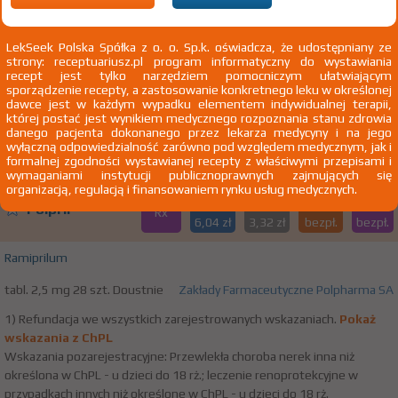
100%
Injectio Magnesii sulfurici 20%
LekSeek Polska Spółka z o. o. Sp.k. oświadcza, że udostępniany ze
Rx
26,73 zł
strony: receptuariusz.pl program informatyczny do wystawiania
Polpharma
recept jest tylko narzędziem pomocniczym ułatwiającym
sporządzenie recepty, a zastosowanie konkretnego leku w określonej
Magnesium sulfatis
dawce jest w każdym wypadku elementem indywidualnej terapii,
której postać jest wynikiem medycznego rozpoznania stanu zdrowia
inj. [roztw.] 200 mg/ml 10 amp. 10 ml
Zakłady Farmaceutyczne
danego pacjenta dokonanego przez lekarza medycyny i na jego
Iniekcje
Polpharma SA
wyłączną odpowiedzialność zarówno pod względem medycznym, jak i
formalnej zgodności wystawianej recepty z właściwymi przepisami i
wymaganiami instytucji publicznoprawnych zajmujących się
organizacją, regulacją i finansowaniem rynku usług medycznych.
(1)
(2)
(3)
100%
R
75+
DZ
®
Polpril
Rx
6,04 zł
3,32 zł
bezpł.
bezpł.
Ramiprilum
tabl. 2,5 mg 28 szt. Doustnie
Zakłady Farmaceutyczne Polpharma SA
1) Refundacja we wszystkich zarejestrowanych wskazaniach.
Pokaż
wskazania z ChPL
Wskazania pozarejestracyjne: Przewlekła choroba nerek inna niż
określona w ChPL - u dzieci do 18 rż.; leczenie renoprotekcyjne w
przypadkach innych niż określone w ChPL - u dzieci do 18 rż.