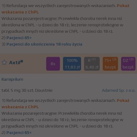
1) Refundacja we wszystkich zarejestrowanych wskazaniach.
Pokaż
wskazania z ChPL
Wskazania pozarejestracyjne: Przewlekła choroba nerek inna niż
określona w ChPL - u dzieci do 18 rż.; leczenie renoprotekcyjne w
przypadkach innych niż określone w ChPL - u dzieci do 18 rż.
2)
Pacjenci 65+
3)
Pacjenci do ukończenia 18 roku życia
(1)
(2)
(3)
100%
R
75+
DZ
®
Axtil
Rx
11,83 zł
6,40 zł
bezpł.
bezpł.
Ramiprilum
tabl. 5 mg 30 szt. Doustnie
Adamed Sp. z o.o.
1) Refundacja we wszystkich zarejestrowanych wskazaniach.
Pokaż
wskazania z ChPL
Wskazania pozarejestracyjne: Przewlekła choroba nerek inna niż
określona w ChPL - u dzieci do 18 rż.; leczenie renoprotekcyjne w
przypadkach innych niż określone w ChPL - u dzieci do 18 rż.
2)
Pacjenci 65+