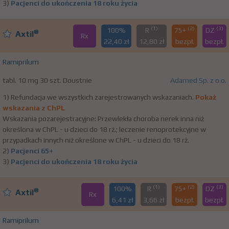
3)
Pacjenci do ukończenia 18 roku życia
(1)
(2)
(3)
100%
R
75+
DZ
®
Axtil
Rx
22,40 zł
12,80 zł
bezpł.
bezpł.
Ramiprilum
tabl. 10 mg 30 szt. Doustnie
Adamed Sp. z o.o.
1) Refundacja we wszystkich zarejestrowanych wskazaniach.
Pokaż
wskazania z ChPL
Wskazania pozarejestracyjne: Przewlekła choroba nerek inna niż
określona w ChPL - u dzieci do 18 rż.; leczenie renoprotekcyjne w
przypadkach innych niż określone w ChPL - u dzieci do 18 rż.
2)
Pacjenci 65+
3)
Pacjenci do ukończenia 18 roku życia
(1)
(2)
(3)
100%
R
75+
DZ
®
Axtil
Rx
6,41 zł
3,66 zł
bezpł.
bezpł.
Ramiprilum