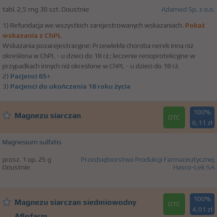
tabl. 2,5 mg 30 szt. Doustnie
Adamed Sp. z o.o.
1) Refundacja we wszystkich zarejestrowanych wskazaniach.
Pokaż
wskazania z ChPL
Wskazania pozarejestracyjne: Przewlekła choroba nerek inna niż
określona w ChPL - u dzieci do 18 rż.; leczenie renoprotekcyjne w
przypadkach innych niż określone w ChPL - u dzieci do 18 rż.
2)
Pacjenci 65+
3)
Pacjenci do ukończenia 18 roku życia
100%
Magnezu siarczan
OTC
6,11 zł
Magnesium sulfatis
prosz. 1 op. 25 g
Przedsiębiorstwo Produkcji Farmaceutycznej
Doustnie
Hasco-Lek SA
100%
Magnezu siarczan siedmiowodny
OTC
4,01 zł
Aflofarm