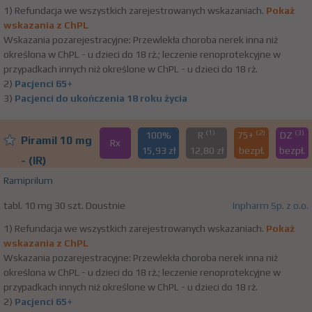
1) Refundacja we wszystkich zarejestrowanych wskazaniach.
Pokaż
wskazania z ChPL
Wskazania pozarejestracyjne: Przewlekła choroba nerek inna niż
określona w ChPL - u dzieci do 18 rż.; leczenie renoprotekcyjne w
przypadkach innych niż określone w ChPL - u dzieci do 18 rż.
2)
Pacjenci 65+
3)
Pacjenci do ukończenia 18 roku życia
(1)
(2)
(3)
100%
R
75+
DZ
Piramil 10 mg
Rx
15,93 zł
12,80 zł
bezpł.
bezpł.
- (IR)
Ramiprilum
tabl. 10 mg 30 szt. Doustnie
Inpharm Sp. z o.o.
1) Refundacja we wszystkich zarejestrowanych wskazaniach.
Pokaż
wskazania z ChPL
Wskazania pozarejestracyjne: Przewlekła choroba nerek inna niż
określona w ChPL - u dzieci do 18 rż.; leczenie renoprotekcyjne w
przypadkach innych niż określone w ChPL - u dzieci do 18 rż.
2)
Pacjenci 65+