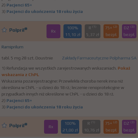
2)
Pacjenci 65+
3)
Pacjenci do ukończenia 18 roku życia
(1)
(2)
(3)
100%
R
75+
DZ
®
Polpril
Rx
11,10 zł
5,37 zł
bezpł.
bezpł.
Ramiprilum
tabl. 5 mg 28 szt. Doustnie
Zakłady Farmaceutyczne Polpharma SA
1) Refundacja we wszystkich zarejestrowanych wskazaniach.
Pokaż
wskazania z ChPL
Wskazania pozarejestracyjne: Przewlekła choroba nerek inna niż
określona w ChPL - u dzieci do 18 rż.; leczenie renoprotekcyjne w
przypadkach innych niż określone w ChPL - u dzieci do 18 rż.
2)
Pacjenci 65+
3)
Pacjenci do ukończenia 18 roku życia
(1)
(2)
(3)
100%
R
75+
DZ
®
Polpril
Rx
21,00 zł
10,76 zł
bezpł.
bezpł.