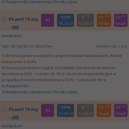
3)
Pacjenci do ukończenia 18 roku życia
(1)
(2)
(3)
100%
R
75+
DZ
Piramil 10 mg
Rx
16,32 zł
12,80 zł
bezpł.
bezpł.
- (IR)
Ramiprilum
tabl. 10 mg 30 szt. Doustnie
Inpharm Sp. z o.o.
1) Refundacja we wszystkich zarejestrowanych wskazaniach.
Pokaż
wskazania z ChPL
Wskazania pozarejestracyjne: Przewlekła choroba nerek inna niż
określona w ChPL - u dzieci do 18 rż.; leczenie renoprotekcyjne w
przypadkach innych niż określone w ChPL - u dzieci do 18 rż.
2)
Pacjenci 65+
3)
Pacjenci do ukończenia 18 roku życia
(1)
(2)
(3)
100%
R
75+
DZ
Piramil 10 mg
Rx
15,97 zł
12,80 zł
bezpł.
bezpł.
- (IR)
Ramiprilum