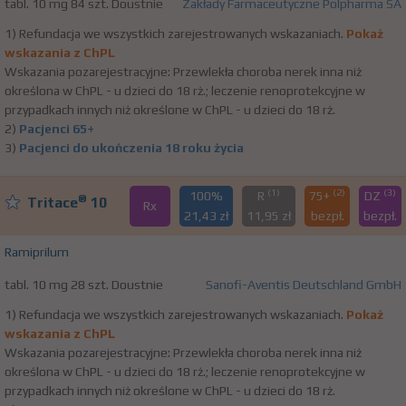
tabl. 10 mg 84 szt. Doustnie
Zakłady Farmaceutyczne Polpharma SA
1) Refundacja we wszystkich zarejestrowanych wskazaniach.
Pokaż
wskazania z ChPL
Wskazania pozarejestracyjne: Przewlekła choroba nerek inna niż
określona w ChPL - u dzieci do 18 rż.; leczenie renoprotekcyjne w
przypadkach innych niż określone w ChPL - u dzieci do 18 rż.
2)
Pacjenci 65+
3)
Pacjenci do ukończenia 18 roku życia
(1)
(2)
(3)
100%
R
75+
DZ
®
Tritace
10
Rx
21,43 zł
11,95 zł
bezpł.
bezpł.
Ramiprilum
tabl. 10 mg 28 szt. Doustnie
Sanofi-Aventis Deutschland GmbH
1) Refundacja we wszystkich zarejestrowanych wskazaniach.
Pokaż
wskazania z ChPL
Wskazania pozarejestracyjne: Przewlekła choroba nerek inna niż
określona w ChPL - u dzieci do 18 rż.; leczenie renoprotekcyjne w
przypadkach innych niż określone w ChPL - u dzieci do 18 rż.