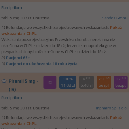
Ramiprilum
tabl. 5 mg 30 szt. Doustnie
Sandoz GmbH
1) Refundacja we wszystkich zarejestrowanych wskazaniach.
Pokaż
wskazania z ChPL
Wskazania pozarejestracyjne: Przewlekła choroba nerek inna niż
określona w ChPL - u dzieci do 18 rż.; leczenie renoprotekcyjne w
przypadkach innych niż określone w ChPL - u dzieci do 18 rż.
2)
Pacjenci 65+
3)
Pacjenci do ukończenia 18 roku życia
(1)
(2)
(3)
100%
R
75+
DZ
Piramil 5 mg -
Rx
11,02 zł
6,40 zł
bezpł.
bezpł.
(IR)
Ramiprilum
tabl. 5 mg 30 szt. Doustnie
Inpharm Sp. z o.o.
1) Refundacja we wszystkich zarejestrowanych wskazaniach.
Pokaż
wskazania z ChPL