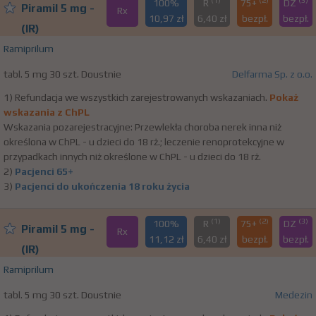
(1)
(2)
(3)
100%
R
75+
DZ
Piramil 5 mg -
Rx
10,97 zł
6,40 zł
bezpł.
bezpł.
(IR)
Ramiprilum
tabl. 5 mg 30 szt. Doustnie
Delfarma Sp. z o.o.
1) Refundacja we wszystkich zarejestrowanych wskazaniach.
Pokaż
wskazania z ChPL
Wskazania pozarejestracyjne: Przewlekła choroba nerek inna niż
określona w ChPL - u dzieci do 18 rż.; leczenie renoprotekcyjne w
przypadkach innych niż określone w ChPL - u dzieci do 18 rż.
2)
Pacjenci 65+
3)
Pacjenci do ukończenia 18 roku życia
(1)
(2)
(3)
100%
R
75+
DZ
Piramil 5 mg -
Rx
11,12 zł
6,40 zł
bezpł.
bezpł.
(IR)
Ramiprilum
tabl. 5 mg 30 szt. Doustnie
Medezin