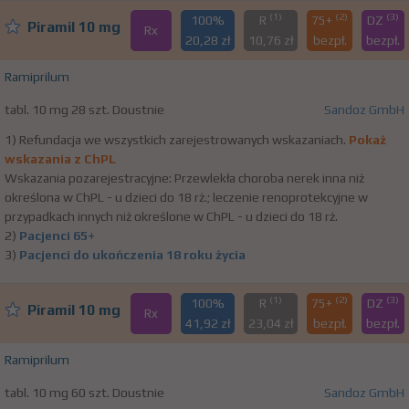
(1)
(2)
(3)
100%
R
75+
DZ
Piramil 10 mg
Rx
20,28 zł
10,76 zł
bezpł.
bezpł.
Ramiprilum
tabl. 10 mg 28 szt. Doustnie
Sandoz GmbH
1) Refundacja we wszystkich zarejestrowanych wskazaniach.
Pokaż
wskazania z ChPL
Wskazania pozarejestracyjne: Przewlekła choroba nerek inna niż
określona w ChPL - u dzieci do 18 rż.; leczenie renoprotekcyjne w
przypadkach innych niż określone w ChPL - u dzieci do 18 rż.
2)
Pacjenci 65+
3)
Pacjenci do ukończenia 18 roku życia
(1)
(2)
(3)
100%
R
75+
DZ
Piramil 10 mg
Rx
41,92 zł
23,04 zł
bezpł.
bezpł.
Ramiprilum
tabl. 10 mg 60 szt. Doustnie
Sandoz GmbH