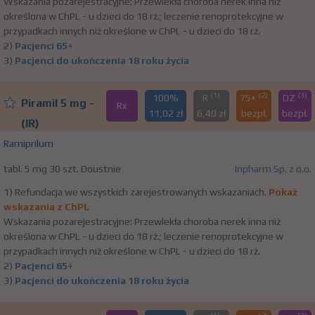
Wskazania pozarejestracyjne: Przewlekła choroba nerek inna niż
określona w ChPL - u dzieci do 18 rż.; leczenie renoprotekcyjne w
przypadkach innych niż określone w ChPL - u dzieci do 18 rż.
2)
Pacjenci 65+
3)
Pacjenci do ukończenia 18 roku życia
(1)
(2)
(3)
100%
R
75+
DZ
Piramil 5 mg -
Rx
11,02 zł
6,40 zł
bezpł.
bezpł.
(IR)
Ramiprilum
tabl. 5 mg 30 szt. Doustnie
Inpharm Sp. z o.o.
1) Refundacja we wszystkich zarejestrowanych wskazaniach.
Pokaż
wskazania z ChPL
Wskazania pozarejestracyjne: Przewlekła choroba nerek inna niż
określona w ChPL - u dzieci do 18 rż.; leczenie renoprotekcyjne w
przypadkach innych niż określone w ChPL - u dzieci do 18 rż.
2)
Pacjenci 65+
3)
Pacjenci do ukończenia 18 roku życia