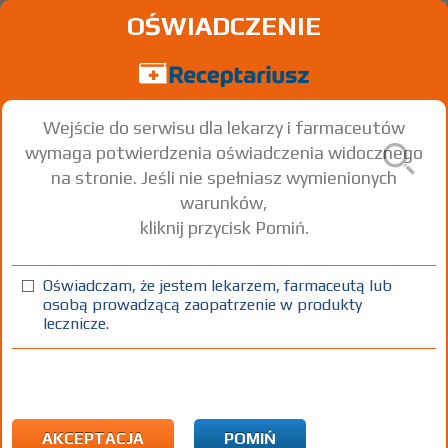
OŚWIADCZENIE
Wejście do serwisu dla lekarzy i farmaceutów
wymaga potwierdzenia oświadczenia widocznego
na stronie. Jeśli nie spełniasz wymienionych
warunków,
kliknij przycisk Pomiń.
Oświadczam, że jestem lekarzem, farmaceutą lub
osobą prowadzącą zaopatrzenie w produkty
lecznicze.
Znaleziono wyników:
53
Strona
1 z 2
Kopiuj adres strony
ICD10:
N Choroby układu moczowo-płciowego
N02 Nawracający i uporczywy krwiomocz
AKCEPTACJA
POMIŃ