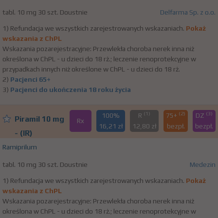
tabl. 10 mg 30 szt. Doustnie
Delfarma Sp. z o.o.
1) Refundacja we wszystkich zarejestrowanych wskazaniach.
Pokaż
wskazania z ChPL
Wskazania pozarejestracyjne: Przewlekła choroba nerek inna niż
określona w ChPL - u dzieci do 18 rż.; leczenie renoprotekcyjne w
przypadkach innych niż określone w ChPL - u dzieci do 18 rż.
2)
Pacjenci 65+
3)
Pacjenci do ukończenia 18 roku życia
(1)
(2)
(3)
100%
R
75+
DZ
Piramil 10 mg
Rx
16,21 zł
12,80 zł
bezpł.
bezpł.
- (IR)
Ramiprilum
tabl. 10 mg 30 szt. Doustnie
Medezin
1) Refundacja we wszystkich zarejestrowanych wskazaniach.
Pokaż
wskazania z ChPL
Wskazania pozarejestracyjne: Przewlekła choroba nerek inna niż
określona w ChPL - u dzieci do 18 rż.; leczenie renoprotekcyjne w