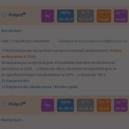
(1)
(2)
(3)
100%
R
75+
DZ
®
Polpril
Rx
30,39 zł
16,13 zł
bezpł.
bezpł.
Ramiprilum
tabl. 5 mg 84 szt. Doustnie
Zakłady Farmaceutyczne Polpharma SA
1) Refundacja we wszystkich zarejestrowanych wskazaniach.
Pokaż
wskazania z ChPL
Wskazania pozarejestracyjne: Przewlekła choroba nerek inna niż
określona w ChPL - u dzieci do 18 rż.; leczenie renoprotekcyjne w
przypadkach innych niż określone w ChPL - u dzieci do 18 rż.
2)
Pacjenci 65+
3)
Pacjenci do ukończenia 18 roku życia
(1)
(2)
(3)
100%
R
75+
DZ
®
Polpril
Rx
56,95 zł
32,26 zł
bezpł.
bezpł.
Ramiprilum