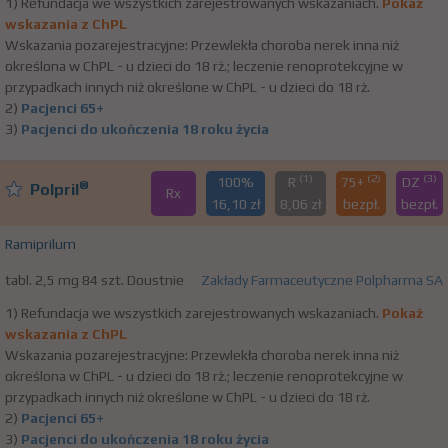
1) Refundacja we wszystkich zarejestrowanych wskazaniach.
Pokaż
wskazania z ChPL
Wskazania pozarejestracyjne: Przewlekła choroba nerek inna niż
określona w ChPL - u dzieci do 18 rż.; leczenie renoprotekcyjne w
przypadkach innych niż określone w ChPL - u dzieci do 18 rż.
2)
Pacjenci 65+
3)
Pacjenci do ukończenia 18 roku życia
(1)
(2)
(3)
100%
R
75+
DZ
®
Polpril
Rx
16,10 zł
8,06 zł
bezpł.
bezpł.
Ramiprilum
tabl. 2,5 mg 84 szt. Doustnie
Zakłady Farmaceutyczne Polpharma SA
1) Refundacja we wszystkich zarejestrowanych wskazaniach.
Pokaż
wskazania z ChPL
Wskazania pozarejestracyjne: Przewlekła choroba nerek inna niż
określona w ChPL - u dzieci do 18 rż.; leczenie renoprotekcyjne w
przypadkach innych niż określone w ChPL - u dzieci do 18 rż.
2)
Pacjenci 65+
3)
Pacjenci do ukończenia 18 roku życia