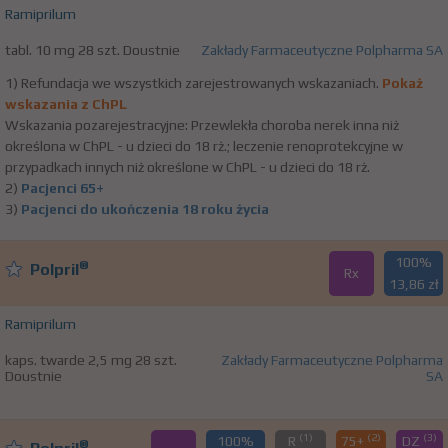
Ramiprilum
tabl. 10 mg 28 szt. Doustnie
Zakłady Farmaceutyczne Polpharma SA
1) Refundacja we wszystkich zarejestrowanych wskazaniach.
Pokaż
wskazania z ChPL
Wskazania pozarejestracyjne: Przewlekła choroba nerek inna niż
określona w ChPL - u dzieci do 18 rż.; leczenie renoprotekcyjne w
przypadkach innych niż określone w ChPL - u dzieci do 18 rż.
2)
Pacjenci 65+
3)
Pacjenci do ukończenia 18 roku życia
100%
®
Polpril
Rx
13,86 zł
Ramiprilum
kaps. twarde 2,5 mg 28 szt.
Zakłady Farmaceutyczne Polpharma
Doustnie
SA
(1)
(2)
(3)
100%
R
75+
DZ
®