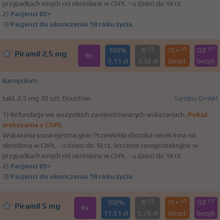
przypadkach innych niż określone w ChPL - u dzieci do 18 rż.
2)
Pacjenci 65+
3)
Pacjenci do ukończenia 18 roku życia
(1)
(2)
(3)
100%
R
75+
DZ
Piramil 2,5 mg
Rx
7,11 zł
3,92 zł
bezpł.
bezpł.
Ramiprilum
tabl. 2,5 mg 30 szt. Doustnie
Sandoz GmbH
1) Refundacja we wszystkich zarejestrowanych wskazaniach.
Pokaż
wskazania z ChPL
Wskazania pozarejestracyjne: Przewlekła choroba nerek inna niż
określona w ChPL - u dzieci do 18 rż.; leczenie renoprotekcyjne w
przypadkach innych niż określone w ChPL - u dzieci do 18 rż.
2)
Pacjenci 65+
3)
Pacjenci do ukończenia 18 roku życia
(1)
(2)
(3)
100%
R
75+
DZ
Piramil 5 mg
Rx
11,51 zł
5,76 zł
bezpł.
bezpł.