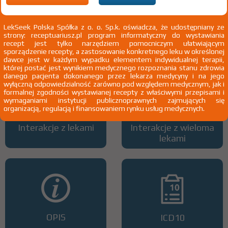
LekSeek Polska Spółka z o. o. Sp.k. oświadcza, że udostępniany ze
strony: receptuariusz.pl program informatyczny do wystawiania
Wszystkie dawki leku
ATC
recept jest tylko narzędziem pomocniczym ułatwiającym
sporządzenie recepty, a zastosowanie konkretnego leku w określonej
dawce jest w każdym wypadku elementem indywidualnej terapii,
której postać jest wynikiem medycznego rozpoznania stanu zdrowia
danego pacjenta dokonanego przez lekarza medycyny i na jego
wyłączną odpowiedzialność zarówno pod względem medycznym, jak i
formalnej zgodności wystawianej recepty z właściwymi przepisami i
wymaganiami instytucji publicznoprawnych zajmujących się
organizacją, regulacją i finansowaniem rynku usług medycznych.
Interakcje z lekami
Interakcje z wieloma
lekami
OPIS
ICD10