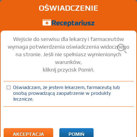
OŚWIADCZENIE
Wejście do serwisu dla lekarzy i farmaceutów
wymaga potwierdzenia oświadczenia widocznego
na stronie. Jeśli nie spełniasz wymienionych
warunków,
kliknij przycisk Pomiń.
®
Accupro
5; -10; -20; -40
Quinapril
Oświadczam, że jestem lekarzem, farmaceutą lub
osobą prowadzącą zaopatrzenie w produkty
tabl. powl.
10 mg
30 szt.
Doustnie
lecznicze.
100%
Rx
X
AKCEPTACJA
POMIŃ