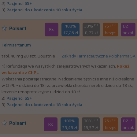
2)
Pacjenci 65+
3)
Pacjenci do ukończenia 18 roku życia
(1)
(2)
(3)
100%
30%
75+
DZ
Polsart
Rx
17,26 zł
8,77 zł
bezpł.
bezpł.
Telmisartanum
tabl. 40 mg 28 szt. Doustnie
Zakłady Farmaceutyczne Polpharma SA
1) Refundacja we wszystkich zarejestrowanych wskazaniach.
Pokaż
wskazania z ChPL
Wskazania pozarejestracyjne: Nadciśnienie tętnicze inne niż określone
w ChPL - u dzieci do 18 rż.; przewlekła choroba nerek u dzieci do 18 rż.;
leczenie renoprotekcyjne u dzieci do 18 rż.
2)
Pacjenci 65+
3)
Pacjenci do ukończenia 18 roku życia
(1)
(2)
(3)
100%
30%
75+
DZ
Polsart
Rx
33,46 zł
16,57 zł
bezpł.
bezpł.