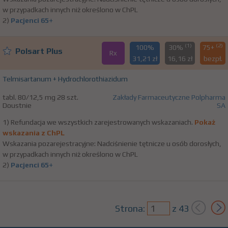
w przypadkach innych niż określono w ChPL
2)
Pacjenci 65+
(1)
(2)
100%
30%
75+
Polsart Plus
Rx
31,21 zł
16,16 zł
bezpł.
Telmisartanum + Hydrochlorothiazidum
tabl. 80/12,5 mg 28 szt.
Zakłady Farmaceutyczne Polpharma
Doustnie
SA
1) Refundacja we wszystkich zarejestrowanych wskazaniach.
Pokaż
wskazania z ChPL
Wskazania pozarejestracyjne: Nadciśnienie tętnicze u osób dorosłych,
w przypadkach innych niż określono w ChPL
2)
Pacjenci 65+
Strona:
z
43