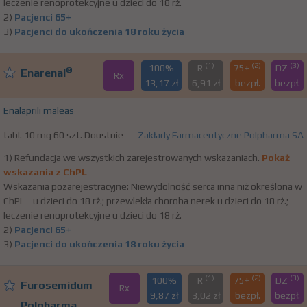
leczenie renoprotekcyjne u dzieci do 18 rż.
2)
Pacjenci 65+
3)
Pacjenci do ukończenia 18 roku życia
(1)
(2)
(3)
100%
R
75+
DZ
®
Enarenal
Rx
13,17 zł
6,91 zł
bezpł.
bezpł.
Enalaprili maleas
tabl. 10 mg 60 szt. Doustnie
Zakłady Farmaceutyczne Polpharma SA
1) Refundacja we wszystkich zarejestrowanych wskazaniach.
Pokaż
wskazania z ChPL
Wskazania pozarejestracyjne: Niewydolność serca inna niż określona w
ChPL - u dzieci do 18 rż.; przewlekła choroba nerek u dzieci do 18 rż.;
leczenie renoprotekcyjne u dzieci do 18 rż.
2)
Pacjenci 65+
3)
Pacjenci do ukończenia 18 roku życia
(1)
(2)
(3)
100%
R
75+
DZ
Furosemidum
Rx
9,87 zł
3,02 zł
bezpł.
bezpł.
Polpharma