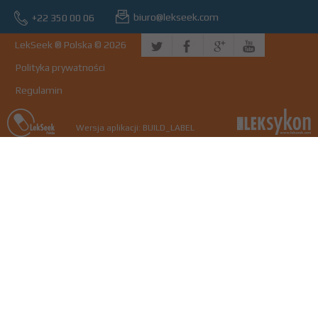
biuro@lekseek.com
+22 350 00 06
LekSeek ® Polska © 2026
Polityka prywatności
Regulamin
Wersja aplikacji: BUILD_LABEL