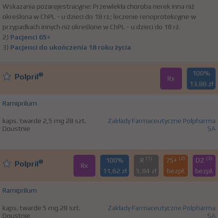
Wskazania pozarejestracyjne: Przewlekła choroba nerek inna niż
określona w ChPL - u dzieci do 18 rż.; leczenie renoprotekcyjne w
przypadkach innych niż określone w ChPL - u dzieci do 18 rż.
2)
Pacjenci 65+
3)
Pacjenci do ukończenia 18 roku życia
100%
®
Polpril
Rx
13,86 zł
Ramiprilum
kaps. twarde 2,5 mg 28 szt.
Zakłady Farmaceutyczne Polpharma
Doustnie
SA
(1)
(2)
(3)
100%
R
75+
DZ
®
Polpril
Rx
11,62 zł
5,84 zł
bezpł.
bezpł.
Ramiprilum
kaps. twarde 5 mg 28 szt.
Zakłady Farmaceutyczne Polpharma
Doustnie
SA