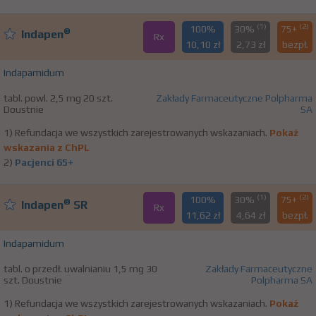
(1)
(2)
100%
30%
75+
®
Indapen
Rx
10,10 zł
2,73 zł
bezpł.
Indapamidum
tabl. powl. 2,5 mg 20 szt.
Zakłady Farmaceutyczne Polpharma
Doustnie
SA
1) Refundacja we wszystkich zarejestrowanych wskazaniach.
Pokaż
wskazania z ChPL
2)
Pacjenci 65+
(1)
(2)
100%
30%
75+
®
Indapen
SR
Rx
11,62 zł
4,64 zł
bezpł.
Indapamidum
tabl. o przedł. uwalnianiu 1,5 mg 30
Zakłady Farmaceutyczne
szt. Doustnie
Polpharma SA
1) Refundacja we wszystkich zarejestrowanych wskazaniach.
Pokaż