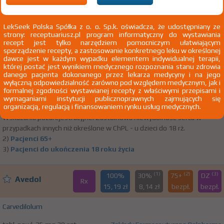
(1)
(2)
(3)
100%
30%
75+
DZ
Avedol
LekSeek Polska Spółka z o. o. Sp.k. oświadcza, że udostępniany ze
Rx
11,48 zł
7,57 zł
bezpł.
bezpł.
strony: receptuariusz.pl program informatyczny do wystawiania
recept jest tylko narzędziem pomocniczym ułatwiającym
sporządzenie recepty, a zastosowanie konkretnego leku w określonej
Carvedilolum
dawce jest w każdym wypadku elementem indywidualnej terapii,
której postać jest wynikiem medycznego rozpoznania stanu zdrowia
tabl. powl. 12,5 mg 30 szt.
Zakłady Farmaceutyczne Polpharma
danego pacjenta dokonanego przez lekarza medycyny i na jego
Doustnie
SA
wyłączną odpowiedzialność zarówno pod względem medycznym, jak i
formalnej zgodności wystawianej recepty z właściwymi przepisami i
1)
Udokumentowana niewydolność serca w klasach NYHA II –
wymaganiami instytucji publicznoprawnych zajmujących się
organizacją, regulacją i finansowaniem rynku usług medycznych.
NYHA IV
Pokaż wskazania z ChPL
Wskazania pozarejestracyjne: Zastoinowa niewydolność serca w
przypadkach innych niż określone w ChPL - u dzieci do 18 rż.
2)
Pacjenci 65+
3)
Pacjenci do ukończenia 18 roku życia
(1)
(2)
(3)
100%
30%
75+
DZ
Avedol
Rx
15,19 zł
8,14 zł
bezpł.
bezpł.
Carvedilolum