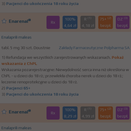
3)
Pacjenci do ukończenia 18 roku życia
(1)
(2)
(3)
100%
R
75+
DZ
®
Enarenal
Rx
4,64 zł
4,18 zł
bezpł.
bezpł.
Enalaprili maleas
tabl. 5 mg 30 szt. Doustnie
Zakłady Farmaceutyczne Polpharma SA
1) Refundacja we wszystkich zarejestrowanych wskazaniach.
Pokaż
wskazania z ChPL
Wskazania pozarejestracyjne: Niewydolność serca inna niż określona w
ChPL - u dzieci do 18 rż.; przewlekła choroba nerek u dzieci do 18 rż.;
leczenie renoprotekcyjne u dzieci do 18 rż.
2)
Pacjenci 65+
3)
Pacjenci do ukończenia 18 roku życia
(1)
(2)
(3)
100%
R
75+
DZ
®
Enarenal
Rx
8,29 zł
4,99 zł
bezpł.
bezpł.
Enalaprili maleas