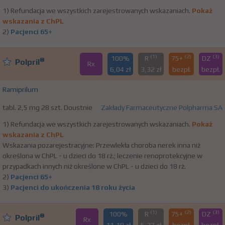
1) Refundacja we wszystkich zarejestrowanych wskazaniach.
Pokaż
wskazania z ChPL
2)
Pacjenci 65+
(1)
(2)
(3)
100%
R
75+
DZ
®
Polpril
Rx
6,04 zł
3,32 zł
bezpł.
bezpł.
Ramiprilum
tabl. 2,5 mg 28 szt. Doustnie
Zakłady Farmaceutyczne Polpharma SA
1) Refundacja we wszystkich zarejestrowanych wskazaniach.
Pokaż
wskazania z ChPL
Wskazania pozarejestracyjne: Przewlekła choroba nerek inna niż
określona w ChPL - u dzieci do 18 rż.; leczenie renoprotekcyjne w
przypadkach innych niż określone w ChPL - u dzieci do 18 rż.
2)
Pacjenci 65+
3)
Pacjenci do ukończenia 18 roku życia
(1)
(2)
(3)
100%
R
75+
DZ
®
Polpril
Rx