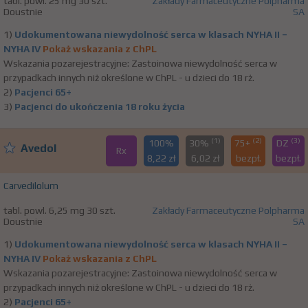
tabl. powl. 25 mg 30 szt.
Zakłady Farmaceutyczne Polpharma
Doustnie
SA
1)
Udokumentowana niewydolność serca w klasach NYHA II –
NYHA IV
Pokaż wskazania z ChPL
Wskazania pozarejestracyjne: Zastoinowa niewydolność serca w
przypadkach innych niż określone w ChPL - u dzieci do 18 rż.
2)
Pacjenci 65+
3)
Pacjenci do ukończenia 18 roku życia
(1)
(2)
(3)
100%
30%
75+
DZ
Avedol
Rx
8,22 zł
6,02 zł
bezpł.
bezpł.
Carvedilolum
tabl. powl. 6,25 mg 30 szt.
Zakłady Farmaceutyczne Polpharma
Doustnie
SA
1)
Udokumentowana niewydolność serca w klasach NYHA II –
NYHA IV
Pokaż wskazania z ChPL
Wskazania pozarejestracyjne: Zastoinowa niewydolność serca w
przypadkach innych niż określone w ChPL - u dzieci do 18 rż.
2)
Pacjenci 65+