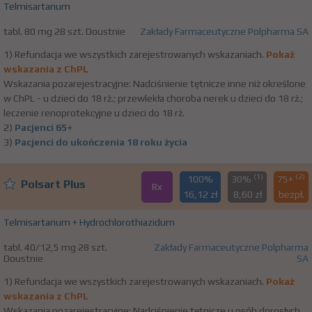
Telmisartanum
tabl. 80 mg 28 szt. Doustnie
Zakłady Farmaceutyczne Polpharma SA
1) Refundacja we wszystkich zarejestrowanych wskazaniach.
Pokaż
wskazania z ChPL
Wskazania pozarejestracyjne: Nadciśnienie tętnicze inne niż określone
w ChPL - u dzieci do 18 rż.; przewlekła choroba nerek u dzieci do 18 rż.;
leczenie renoprotekcyjne u dzieci do 18 rż.
2)
Pacjenci 65+
3)
Pacjenci do ukończenia 18 roku życia
(1)
(2)
100%
30%
75+
Polsart Plus
Rx
16,12 zł
8,60 zł
bezpł.
Telmisartanum + Hydrochlorothiazidum
tabl. 40/12,5 mg 28 szt.
Zakłady Farmaceutyczne Polpharma
Doustnie
SA
1) Refundacja we wszystkich zarejestrowanych wskazaniach.
Pokaż
wskazania z ChPL
Wskazania pozarejestracyjne: Nadciśnienie tętnicze u osób dorosłych,