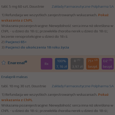
tabl. 5 mg 60 szt. Doustnie
Zakłady Farmaceutyczne Polpharma SA
1) Refundacja we wszystkich zarejestrowanych wskazaniach.
Pokaż
wskazania z ChPL
Wskazania pozarejestracyjne: Niewydolność serca inna niż określona w
ChPL - u dzieci do 18 rż.; przewlekła choroba nerek u dzieci do 18 rż.;
leczenie renoprotekcyjne u dzieci do 18 rż.
2)
Pacjenci 65+
3)
Pacjenci do ukończenia 18 roku życia
(1)
(2)
(3)
100%
R
75+
DZ
®
Enarenal
Rx
7,16 zł
3,97 zł
bezpł.
bezpł.
Enalaprili maleas
tabl. 10 mg 30 szt. Doustnie
Zakłady Farmaceutyczne Polpharma SA
1) Refundacja we wszystkich zarejestrowanych wskazaniach.
Pokaż
wskazania z ChPL
Wskazania pozarejestracyjne: Niewydolność serca inna niż określona w
ChPL - u dzieci do 18 rż.; przewlekła choroba nerek u dzieci do 18 rż.;