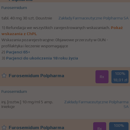
Furosemidum
tabl. 40 mg 30 szt. Doustnie
Zakłady Farmaceutyczne Polpharma SA
1) Refundacja we wszystkich zarejestrowanych wskazaniach.
Pokaż
wskazania z ChPL
Wskazania pozarejestracyjne: Objawowe przerzuty w OUN -
profilaktyka i leczenie wspomagające
2)
Pacjenci 65+
3)
Pacjenci do ukończenia 18 roku życia
100%
Furosemidum Polpharma
Rx
18,01 zł
Furosemidum
inj. [roztw.] 10 mg/ml 5 amp.
Zakłady Farmaceutyczne Polpharma
Iniekcje
SA
100%
Furosemidum Polpharma
Rx