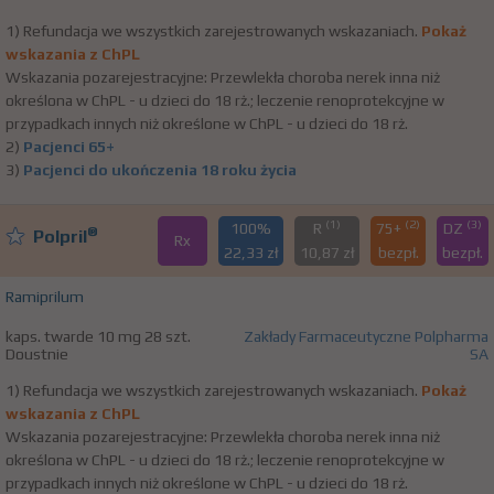
1) Refundacja we wszystkich zarejestrowanych wskazaniach.
Pokaż
wskazania z ChPL
Wskazania pozarejestracyjne: Przewlekła choroba nerek inna niż
określona w ChPL - u dzieci do 18 rż.; leczenie renoprotekcyjne w
przypadkach innych niż określone w ChPL - u dzieci do 18 rż.
2)
Pacjenci 65+
3)
Pacjenci do ukończenia 18 roku życia
(1)
(2)
(3)
100%
R
75+
DZ
®
Polpril
Rx
22,33 zł
10,87 zł
bezpł.
bezpł.
Ramiprilum
kaps. twarde 10 mg 28 szt.
Zakłady Farmaceutyczne Polpharma
Doustnie
SA
1) Refundacja we wszystkich zarejestrowanych wskazaniach.
Pokaż
wskazania z ChPL
Wskazania pozarejestracyjne: Przewlekła choroba nerek inna niż
określona w ChPL - u dzieci do 18 rż.; leczenie renoprotekcyjne w
przypadkach innych niż określone w ChPL - u dzieci do 18 rż.