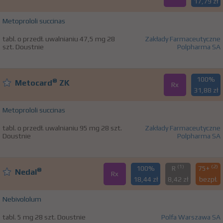
17,79 zł
Metoprololi succinas
tabl. o przedł. uwalnianiu 47,5 mg 28
Zakłady Farmaceutyczne
szt. Doustnie
Polpharma SA
100%
®
Metocard
ZK
Rx
31,88 zł
Metoprololi succinas
tabl. o przedł. uwalnianiu 95 mg 28 szt.
Zakłady Farmaceutyczne
Doustnie
Polpharma SA
(1)
(2)
100%
R
75+
®
Nedal
Rx
18,44 zł
8,42 zł
bezpł.
Nebivololum
tabl. 5 mg 28 szt. Doustnie
Polfa Warszawa SA