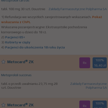
Metoprololi tartras
tabl. 100 mg 30 szt. Doustnie
Zakłady Farmaceutyczne Polpharma SA
1) Refundacja we wszystkich zarejestrowanych wskazaniach.
Pokaż
wskazania z ChPL
Wskazania pozarejestracyjne: Ekstrasystolie pochodzenia
komorowego u dzieci do 18 rż.
2)
Pacjenci 65+
3)
Kobiety w ciąży
4)
Pacjenci do ukończenia 18 roku życia
100%
®
Metocard
ZK
Rx
16,40 zł
Metoprololi succinas
tabl. o przedł. uwalnianiu 23,75 mg 28
Zakłady Farmaceutyczne
szt. Doustnie
Polpharma SA
100%
®
Metocard
ZK
Rx