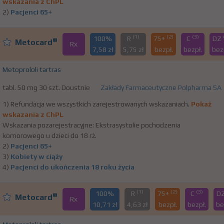
wskazania z ChPL
2)
Pacjenci 65+
(1)
(2)
(3)
100%
R
75+
C
DZ
®
Metocard
Rx
7,58 zł
5,75 zł
bezpł.
bezpł.
bez
Metoprololi tartras
tabl. 50 mg 30 szt. Doustnie
Zakłady Farmaceutyczne Polpharma SA
1) Refundacja we wszystkich zarejestrowanych wskazaniach.
Pokaż
wskazania z ChPL
Wskazania pozarejestracyjne: Ekstrasystolie pochodzenia
komorowego u dzieci do 18 rż.
2)
Pacjenci 65+
3)
Kobiety w ciąży
4)
Pacjenci do ukończenia 18 roku życia
(1)
(2)
(3)
100%
R
75+
C
D
®
Metocard
Rx
10,71 zł
4,63 zł
bezpł.
bezpł.
be