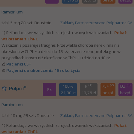
11,10 zł
5,37 zł
bezpł.
bezpł.
Ramiprilum
tabl. 5 mg 28 szt. Doustnie
Zakłady Farmaceutyczne Polpharma SA
1) Refundacja we wszystkich zarejestrowanych wskazaniach.
Pokaż
wskazania z ChPL
Wskazania pozarejestracyjne: Przewlekła choroba nerek inna niż
określona w ChPL - u dzieci do 18 rż.; leczenie renoprotekcyjne w
przypadkach innych niż określone w ChPL - u dzieci do 18 rż.
2)
Pacjenci 65+
3)
Pacjenci do ukończenia 18 roku życia
(1)
(2)
(3)
100%
R
75+
DZ
®
Polpril
Rx
21,00 zł
10,76 zł
bezpł.
bezpł.
Ramiprilum
tabl. 10 mg 28 szt. Doustnie
Zakłady Farmaceutyczne Polpharma SA
1) Refundacja we wszystkich zarejestrowanych wskazaniach.
Pokaż
wskazania z ChPL