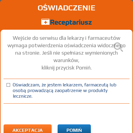
OŚWIADCZENIE
Wejście do serwisu dla lekarzy i farmaceutów
wymaga potwierdzenia oświadczenia widocznego
na stronie. Jeśli nie spełniasz wymienionych
warunków,
kliknij przycisk Pomiń.
Oświadczam, że jestem lekarzem, farmaceutą lub
osobą prowadzącą zaopatrzenie w produkty
lecznicze.
Znaleziono wyników:
1 267
Kopiuj adres strony
Strona
1 z 43
ICD10:
I Choroby układu krążenia
I10 Nadciśnienie samoistne (pierwotne)
AKCEPTACJA
POMIŃ