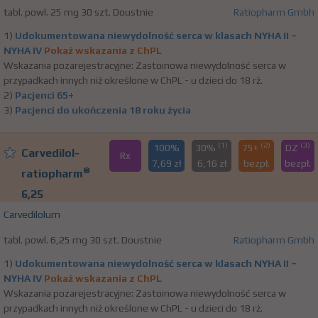
tabl. powl. 25 mg 30 szt. Doustnie
Ratiopharm Gmbh
1)
Udokumentowana niewydolność serca w klasach NYHA II –
NYHA IV
Pokaż wskazania z ChPL
Wskazania pozarejestracyjne: Zastoinowa niewydolność serca w
przypadkach innych niż określone w ChPL - u dzieci do 18 rż.
2)
Pacjenci 65+
3)
Pacjenci do ukończenia 18 roku życia
(1)
(2)
(3)
100%
30%
75+
DZ
Carvedilol-
Rx
7,69 zł
6,16 zł
bezpł.
bezpł.
®
ratiopharm
6,25
Carvedilolum
tabl. powl. 6,25 mg 30 szt. Doustnie
Ratiopharm Gmbh
1)
Udokumentowana niewydolność serca w klasach NYHA II –
NYHA IV
Pokaż wskazania z ChPL
Wskazania pozarejestracyjne: Zastoinowa niewydolność serca w
przypadkach innych niż określone w ChPL - u dzieci do 18 rż.