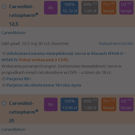
(1)
(2)
(3)
100%
30%
75+
DZ
Carvedilol-
Rx
10,12 zł
7,05 zł
bezpł.
bezpł.
®
ratiopharm
12,5
Carvedilolum
tabl. powl. 12,5 mg 30 szt. Doustnie
Ratiopharm Gmbh
1)
Udokumentowana niewydolność serca w klasach NYHA II –
NYHA IV
Pokaż wskazania z ChPL
Wskazania pozarejestracyjne: Zastoinowa niewydolność serca w
przypadkach innych niż określone w ChPL - u dzieci do 18 rż.
2)
Pacjenci 65+
3)
Pacjenci do ukończenia 18 roku życia
(1)
(2)
(3)
100%
30%
75+
DZ
Carvedilol-
Rx
13,94 zł
7,80 zł
bezpł.
bezpł.
®
ratiopharm
25
Carvedilolum