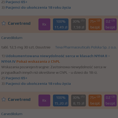
2)
Pacjenci 65+
3)
Pacjenci do ukończenia 18 roku życia
(1)
(2)
(3)
100%
30%
75+
DZ
Carvetrend
Rx
11,49 zł
7,58 zł
bezpł.
bezpł.
Carvedilolum
tabl. 12,5 mg 30 szt. Doustnie
Teva Pharmaceuticals Polska Sp. z o.o.
1)
Udokumentowana niewydolność serca w klasach NYHA II –
NYHA IV
Pokaż wskazania z ChPL
Wskazania pozarejestracyjne: Zastoinowa niewydolność serca w
przypadkach innych niż określone w ChPL - u dzieci do 18 rż.
2)
Pacjenci 65+
3)
Pacjenci do ukończenia 18 roku życia
(1)
(2)
(3)
100%
30%
75+
DZ
Carvetrend
Rx
15,20 zł
8,15 zł
bezpł.
bezpł.
Carvedilolum