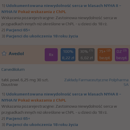
1)
Udokumentowana niewydolność serca w klasach NYHA II –
NYHA IV
Pokaż wskazania z ChPL
Wskazania pozarejestracyjne: Zastoinowa niewydolność serca w
przypadkach innych niż określone w ChPL - u dzieci do 18 rż.
2)
Pacjenci 65+
3)
Pacjenci do ukończenia 18 roku życia
(1)
(2)
(3)
100%
30%
75+
DZ
Avedol
Rx
8,22 zł
6,02 zł
bezpł.
bezpł.
Carvedilolum
tabl. powl. 6,25 mg 30 szt.
Zakłady Farmaceutyczne Polpharma
Doustnie
SA
1)
Udokumentowana niewydolność serca w klasach NYHA II –
NYHA IV
Pokaż wskazania z ChPL
Wskazania pozarejestracyjne: Zastoinowa niewydolność serca w
przypadkach innych niż określone w ChPL - u dzieci do 18 rż.
2)
Pacjenci 65+
3)
Pacjenci do ukończenia 18 roku życia