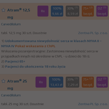
(1)
(2)
(3)
100%
30%
75+
DZ
®
Atram
12,5
Rx
9,66 zł
6,59 zł
bezpł.
bezpł.
mg
Carvedilolum
tabl. 12,5 mg 30 szt. Doustnie
Zentiva PL Sp. z o.o.
1)
Udokumentowana niewydolność serca w klasach NYHA II –
NYHA IV
Pokaż wskazania z ChPL
Wskazania pozarejestracyjne: Zastoinowa niewydolność serca w
przypadkach innych niż określone w ChPL - u dzieci do 18 rż.
2)
Pacjenci 65+
3)
Pacjenci do ukończenia 18 roku życia
(1)
(2)
(3)
100%
30%
75+
DZ
®
Atram
25
Rx
13,43 zł
7,29 zł
bezpł.
bezpł.
mg
Carvedilolum
tabl. 25 mg 30 szt. Doustnie
Zentiva PL Sp. z o.o.