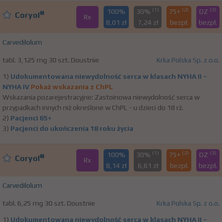
(1)
(2)
(3)
100%
30%
75+
DZ
®
Coryol
Rx
8,01 zł
7,24 zł
bezpł.
bezpł.
Carvedilolum
tabl. 3,125 mg 30 szt. Doustnie
Krka Polska Sp. z o.o.
1)
Udokumentowana niewydolność serca w klasach NYHA II –
NYHA IV
Pokaż wskazania z ChPL
Wskazania pozarejestracyjne: Zastoinowa niewydolność serca w
przypadkach innych niż określone w ChPL - u dzieci do 18 rż.
2)
Pacjenci 65+
3)
Pacjenci do ukończenia 18 roku życia
(1)
(2)
(3)
100%
30%
75+
DZ
®
Coryol
Rx
8,14 zł
6,61 zł
bezpł.
bezpł.
Carvedilolum
tabl. 6,25 mg 30 szt. Doustnie
Krka Polska Sp. z o.o.
1)
Udokumentowana niewydolność serca w klasach NYHA II –