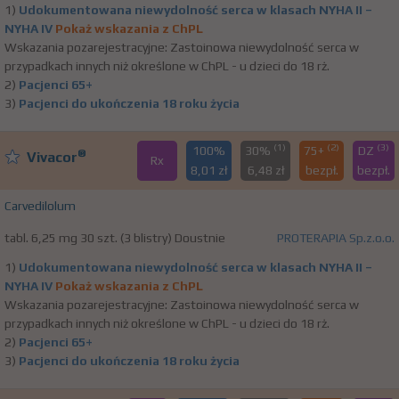
1)
Udokumentowana niewydolność serca w klasach NYHA II –
NYHA IV
Pokaż wskazania z ChPL
Wskazania pozarejestracyjne: Zastoinowa niewydolność serca w
przypadkach innych niż określone w ChPL - u dzieci do 18 rż.
2)
Pacjenci 65+
3)
Pacjenci do ukończenia 18 roku życia
(1)
(2)
(3)
100%
30%
75+
DZ
®
Vivacor
Rx
8,01 zł
6,48 zł
bezpł.
bezpł.
Carvedilolum
tabl. 6,25 mg 30 szt. (3 blistry) Doustnie
PROTERAPIA Sp.z.o.o.
1)
Udokumentowana niewydolność serca w klasach NYHA II –
NYHA IV
Pokaż wskazania z ChPL
Wskazania pozarejestracyjne: Zastoinowa niewydolność serca w
przypadkach innych niż określone w ChPL - u dzieci do 18 rż.
2)
Pacjenci 65+
3)
Pacjenci do ukończenia 18 roku życia