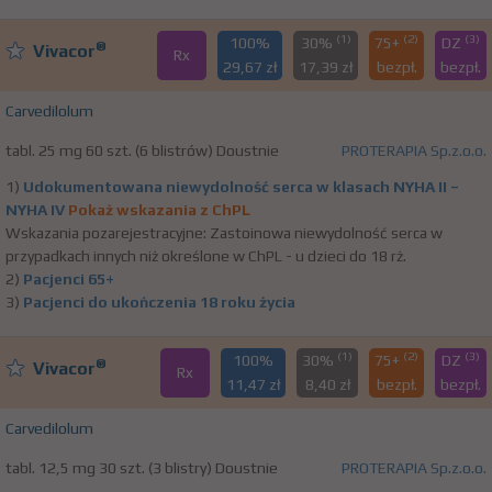
(1)
(2)
(3)
100%
30%
75+
DZ
®
Vivacor
Rx
29,67 zł
17,39 zł
bezpł.
bezpł.
Carvedilolum
tabl. 25 mg 60 szt. (6 blistrów) Doustnie
PROTERAPIA Sp.z.o.o.
1)
Udokumentowana niewydolność serca w klasach NYHA II –
NYHA IV
Pokaż wskazania z ChPL
Wskazania pozarejestracyjne: Zastoinowa niewydolność serca w
przypadkach innych niż określone w ChPL - u dzieci do 18 rż.
2)
Pacjenci 65+
3)
Pacjenci do ukończenia 18 roku życia
(1)
(2)
(3)
100%
30%
75+
DZ
®
Vivacor
Rx
11,47 zł
8,40 zł
bezpł.
bezpł.
Carvedilolum
tabl. 12,5 mg 30 szt. (3 blistry) Doustnie
PROTERAPIA Sp.z.o.o.