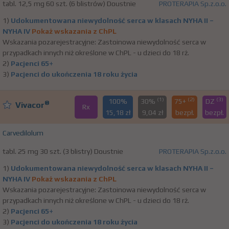
tabl. 12,5 mg 60 szt. (6 blistrów) Doustnie
PROTERAPIA Sp.z.o.o.
1)
Udokumentowana niewydolność serca w klasach NYHA II –
NYHA IV
Pokaż wskazania z ChPL
Wskazania pozarejestracyjne: Zastoinowa niewydolność serca w
przypadkach innych niż określone w ChPL - u dzieci do 18 rż.
2)
Pacjenci 65+
3)
Pacjenci do ukończenia 18 roku życia
(1)
(2)
(3)
100%
30%
75+
DZ
®
Vivacor
Rx
15,18 zł
9,04 zł
bezpł.
bezpł.
Carvedilolum
tabl. 25 mg 30 szt. (3 blistry) Doustnie
PROTERAPIA Sp.z.o.o.
1)
Udokumentowana niewydolność serca w klasach NYHA II –
NYHA IV
Pokaż wskazania z ChPL
Wskazania pozarejestracyjne: Zastoinowa niewydolność serca w
przypadkach innych niż określone w ChPL - u dzieci do 18 rż.
2)
Pacjenci 65+
3)
Pacjenci do ukończenia 18 roku życia