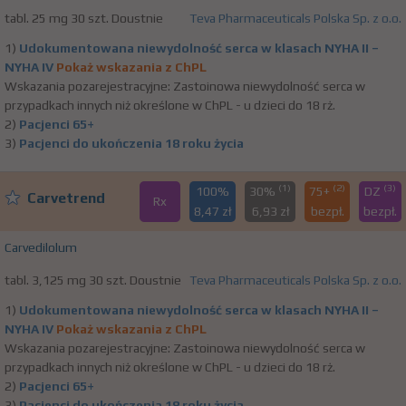
tabl. 25 mg 30 szt. Doustnie
Teva Pharmaceuticals Polska Sp. z o.o.
1)
Udokumentowana niewydolność serca w klasach NYHA II –
NYHA IV
Pokaż wskazania z ChPL
Wskazania pozarejestracyjne: Zastoinowa niewydolność serca w
przypadkach innych niż określone w ChPL - u dzieci do 18 rż.
2)
Pacjenci 65+
3)
Pacjenci do ukończenia 18 roku życia
(1)
(2)
(3)
100%
30%
75+
DZ
Carvetrend
Rx
8,47 zł
6,93 zł
bezpł.
bezpł.
Carvedilolum
tabl. 3,125 mg 30 szt. Doustnie
Teva Pharmaceuticals Polska Sp. z o.o.
1)
Udokumentowana niewydolność serca w klasach NYHA II –
NYHA IV
Pokaż wskazania z ChPL
Wskazania pozarejestracyjne: Zastoinowa niewydolność serca w
przypadkach innych niż określone w ChPL - u dzieci do 18 rż.
2)
Pacjenci 65+
3)
Pacjenci do ukończenia 18 roku życia