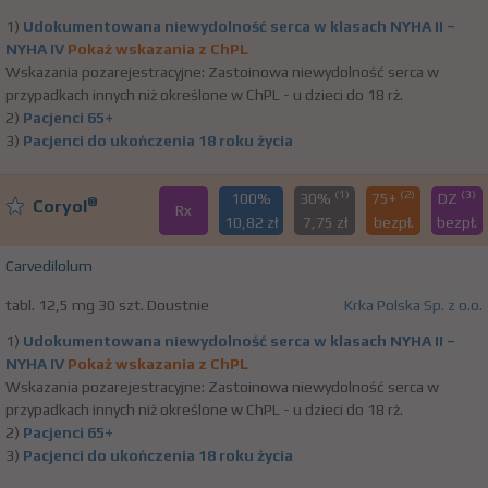
1)
Udokumentowana niewydolność serca w klasach NYHA II –
NYHA IV
Pokaż wskazania z ChPL
Wskazania pozarejestracyjne: Zastoinowa niewydolność serca w
przypadkach innych niż określone w ChPL - u dzieci do 18 rż.
2)
Pacjenci 65+
3)
Pacjenci do ukończenia 18 roku życia
(1)
(2)
(3)
100%
30%
75+
DZ
®
Coryol
Rx
10,82 zł
7,75 zł
bezpł.
bezpł.
Carvedilolum
tabl. 12,5 mg 30 szt. Doustnie
Krka Polska Sp. z o.o.
1)
Udokumentowana niewydolność serca w klasach NYHA II –
NYHA IV
Pokaż wskazania z ChPL
Wskazania pozarejestracyjne: Zastoinowa niewydolność serca w
przypadkach innych niż określone w ChPL - u dzieci do 18 rż.
2)
Pacjenci 65+
3)
Pacjenci do ukończenia 18 roku życia