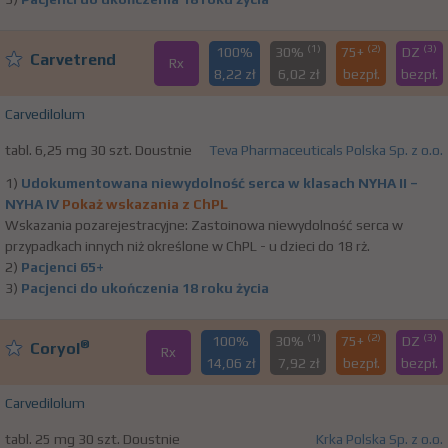
(1)
(2)
(3)
100%
30%
75+
DZ
Carvetrend
Rx
8,22 zł
6,02 zł
bezpł.
bezpł.
Carvedilolum
tabl. 6,25 mg 30 szt. Doustnie
Teva Pharmaceuticals Polska Sp. z o.o.
1)
Udokumentowana niewydolność serca w klasach NYHA II –
NYHA IV
Pokaż wskazania z ChPL
Wskazania pozarejestracyjne: Zastoinowa niewydolność serca w
przypadkach innych niż określone w ChPL - u dzieci do 18 rż.
2)
Pacjenci 65+
3)
Pacjenci do ukończenia 18 roku życia
(1)
(2)
(3)
100%
30%
75+
DZ
®
Coryol
Rx
14,06 zł
7,92 zł
bezpł.
bezpł.
Carvedilolum
tabl. 25 mg 30 szt. Doustnie
Krka Polska Sp. z o.o.