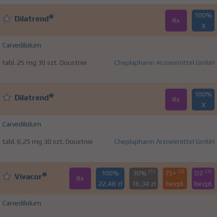
100%
®
Dilatrend
Rx
X
Carvedilolum
tabl. 25 mg 30 szt. Doustnie
Cheplapharm Arzneimittel GmbH
100%
®
Dilatrend
Rx
X
Carvedilolum
tabl. 6,25 mg 30 szt. Doustnie
Cheplapharm Arzneimittel GmbH
(1)
(2)
(3)
100%
30%
75+
DZ
®
Vivacor
Rx
22,48 zł
16,34 zł
bezpł.
bezpł.
Carvedilolum