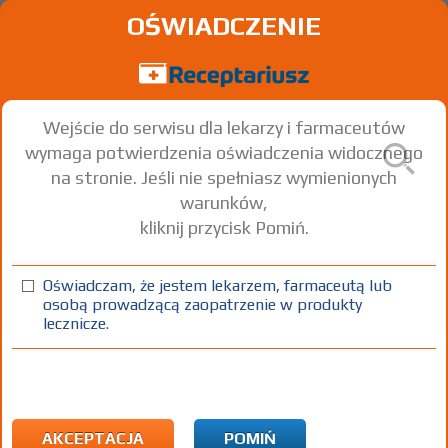
OŚWIADCZENIE
Wejście do serwisu dla lekarzy i farmaceutów
wymaga potwierdzenia oświadczenia widocznego
na stronie. Jeśli nie spełniasz wymienionych
warunków,
kliknij przycisk Pomiń.
Oświadczam, że jestem lekarzem, farmaceutą lub
osobą prowadzącą zaopatrzenie w produkty
lecznicze.
Znaleziono wyników:
27
Strona
1 z 1
Kopiuj adres strony
INN: Carvedilol
Nazwa polska:
Karwedylol
| Nazwa łacińska:
Carvedilolum
AKCEPTACJA
POMIŃ