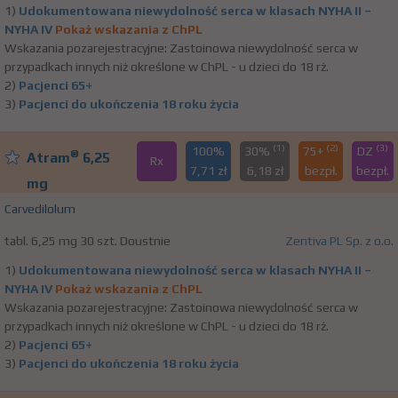
1)
Udokumentowana niewydolność serca w klasach NYHA II –
NYHA IV
Pokaż wskazania z ChPL
Wskazania pozarejestracyjne: Zastoinowa niewydolność serca w
przypadkach innych niż określone w ChPL - u dzieci do 18 rż.
2)
Pacjenci 65+
3)
Pacjenci do ukończenia 18 roku życia
(1)
(2)
(3)
100%
30%
75+
DZ
®
Atram
6,25
Rx
7,71 zł
6,18 zł
bezpł.
bezpł.
mg
Carvedilolum
tabl. 6,25 mg 30 szt. Doustnie
Zentiva PL Sp. z o.o.
1)
Udokumentowana niewydolność serca w klasach NYHA II –
NYHA IV
Pokaż wskazania z ChPL
Wskazania pozarejestracyjne: Zastoinowa niewydolność serca w
przypadkach innych niż określone w ChPL - u dzieci do 18 rż.
2)
Pacjenci 65+
3)
Pacjenci do ukończenia 18 roku życia