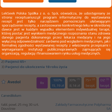
(1)
(2)
(3)
100%
30%
75+
DZ
Avedol
Rx
11,48 zł
7,57 zł
bezpł.
bezpł.
LekSeek Polska Spółka z o. o. Sp.k. oświadcza, że udostępniany ze
strony: receptuariusz.pl program informatyczny do wystawiania
Carvedilolum
recept jest tylko narzędziem pomocniczym ułatwiającym
sporządzenie recepty, a zastosowanie konkretnego leku w określonej
tabl. powl. 12,5 mg 30 szt.
Zakłady Farmaceutyczne Polpharma
dawce jest w każdym wypadku elementem indywidualnej terapii,
Doustnie
SA
której postać jest wynikiem medycznego rozpoznania stanu zdrowia
danego pacjenta dokonanego przez lekarza medycyny i na jego
1)
Udokumentowana niewydolność serca w klasach NYHA II –
wyłączną odpowiedzialność zarówno pod względem medycznym, jak i
formalnej zgodności wystawianej recepty z właściwymi przepisami i
NYHA IV
Pokaż wskazania z ChPL
wymaganiami instytucji publicznoprawnych zajmujących się
Wskazania pozarejestracyjne: Zastoinowa niewydolność serca w
organizacją, regulacją i finansowaniem rynku usług medycznych.
przypadkach innych niż określone w ChPL - u dzieci do 18 rż.
2)
Pacjenci 65+
3)
Pacjenci do ukończenia 18 roku życia
(1)
(2)
(3)
100%
30%
75+
DZ
Avedol
Rx
15,19 zł
8,14 zł
bezpł.
bezpł.
Carvedilolum
tabl. powl. 25 mg 30 szt.
Zakłady Farmaceutyczne Polpharma
Doustnie
SA