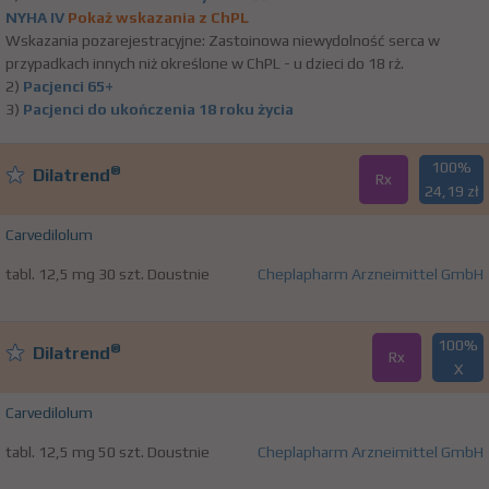
NYHA IV
Pokaż wskazania z ChPL
Wskazania pozarejestracyjne: Zastoinowa niewydolność serca w
przypadkach innych niż określone w ChPL - u dzieci do 18 rż.
2)
Pacjenci 65+
3)
Pacjenci do ukończenia 18 roku życia
100%
®
Dilatrend
Rx
24,19 zł
Carvedilolum
tabl. 12,5 mg 30 szt. Doustnie
Cheplapharm Arzneimittel GmbH
100%
®
Dilatrend
Rx
X
Carvedilolum
tabl. 12,5 mg 50 szt. Doustnie
Cheplapharm Arzneimittel GmbH