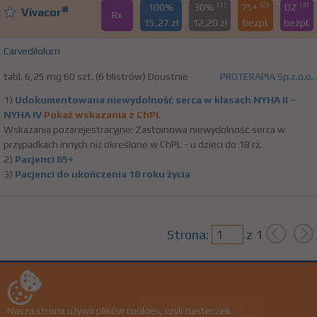
(1)
(2)
(3)
100%
30%
75+
DZ
®
Vivacor
Rx
15,27 zł
12,20 zł
bezpł.
bezpł.
Carvedilolum
tabl. 6,25 mg 60 szt. (6 blistrów) Doustnie
PROTERAPIA Sp.z.o.o.
1)
Udokumentowana niewydolność serca w klasach NYHA II –
NYHA IV
Pokaż wskazania z ChPL
Wskazania pozarejestracyjne: Zastoinowa niewydolność serca w
przypadkach innych niż określone w ChPL - u dzieci do 18 rż.
2)
Pacjenci 65+
3)
Pacjenci do ukończenia 18 roku życia
Strona:
z
1
biuro@lekseek.com
+22 350 00 06
LekSeek ® Polska © 2026
Nasza strona używa plików cookies, czyli ciasteczek.