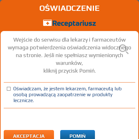
OŚWIADCZENIE
Wejście do serwisu dla lekarzy i farmaceutów
wymaga potwierdzenia oświadczenia widocznego
na stronie. Jeśli nie spełniasz wymienionych
warunków,
kliknij przycisk Pomiń.
®
Vivacor
Carvedilol
Oświadczam, że jestem lekarzem, farmaceutą lub
osobą prowadzącą zaopatrzenie w produkty
tabl.
6,25 mg
30 szt. (3 blistry)
Doustnie
lecznicze.
(1)
(2)
(3)
100%
30%
75+
DZ
Rx
8,01
6,48
bezpł.
bezpł.
1)
Udokumentowana niewydolność serca w klasach NYHA II – NYHA
IV
AKCEPTACJA
POMIŃ