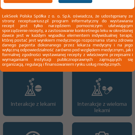
2)
Pacjenci 65+
3)
Pacjenci do ukończenia 18 roku życia
LekSeek Polska Spółka z o. o. Sp.k. oświadcza, że udostępniany ze
strony: receptuariusz.pl program informatyczny do wystawiania
recept jest tylko narzędziem pomocniczym ułatwiającym
sporządzenie recepty, a zastosowanie konkretnego leku w określonej
dawce jest w każdym wypadku elementem indywidualnej terapii,
której postać jest wynikiem medycznego rozpoznania stanu zdrowia
danego pacjenta dokonanego przez lekarza medycyny i na jego
wyłączną odpowiedzialność zarówno pod względem medycznym, jak i
Wszystkie dawki leku
ATC
formalnej zgodności wystawianej recepty z właściwymi przepisami i
wymaganiami instytucji publicznoprawnych zajmujących się
organizacją, regulacją i finansowaniem rynku usług medycznych.
Interakcje z lekami
Interakcje z wieloma
lekami