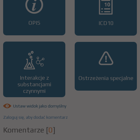
OPIS
ICD10
Interakcje z
Ostrzeżenia specjalne
substancjami
czynnymi
Ustaw widok jako domyślny
Zaloguj się, aby dodać komentarz
Komentarze
[
0
]