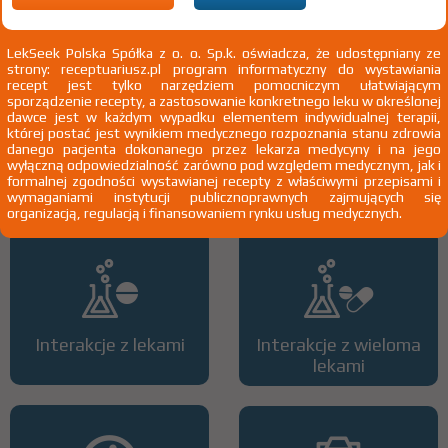
2)
Pacjenci 65+
3)
Pacjenci do ukończenia 18 roku życia
LekSeek Polska Spółka z o. o. Sp.k. oświadcza, że udostępniany ze
strony: receptuariusz.pl program informatyczny do wystawiania
recept jest tylko narzędziem pomocniczym ułatwiającym
sporządzenie recepty, a zastosowanie konkretnego leku w określonej
dawce jest w każdym wypadku elementem indywidualnej terapii,
której postać jest wynikiem medycznego rozpoznania stanu zdrowia
danego pacjenta dokonanego przez lekarza medycyny i na jego
wyłączną odpowiedzialność zarówno pod względem medycznym, jak i
Wszystkie dawki leku
ATC
formalnej zgodności wystawianej recepty z właściwymi przepisami i
wymaganiami instytucji publicznoprawnych zajmujących się
organizacją, regulacją i finansowaniem rynku usług medycznych.
Interakcje z lekami
Interakcje z wieloma
lekami