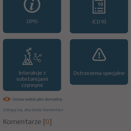
OPIS
ICD10
Interakcje z
Ostrzeżenia specjalne
substancjami
czynnymi
Ustaw widok jako domyślny
Zaloguj się, aby dodać komentarz
Komentarze
[
0
]