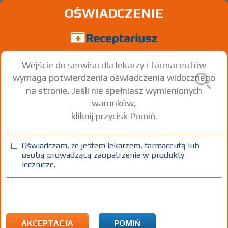
OŚWIADCZENIE
Wejście do serwisu dla lekarzy i farmaceutów
wymaga potwierdzenia oświadczenia widocznego
na stronie. Jeśli nie spełniasz wymienionych
warunków,
kliknij przycisk Pomiń.
Avedol
Carvedilol
Oświadczam, że jestem lekarzem, farmaceutą lub
osobą prowadzącą zaopatrzenie w produkty
tabl. powl.
25 mg
30 szt.
Doustnie
lecznicze.
(1)
(2)
(3)
100%
30%
75+
DZ
Rx
15,19
8,14
bezpł.
bezpł.
1)
Udokumentowana niewydolność serca w klasach NYHA II – NYHA
IV
AKCEPTACJA
POMIŃ