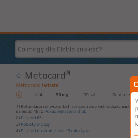
®
Metocard
Metoprolol tartrate
tabl.
50 mg
30 szt.
Doustnie
W
1) Refundacja we wszystkich zarejestrowanych wskazaniach. (Pa
p
dzieci do 18 rż.
Pokaż wskazania chpl.
n
2)
Pacjenci 65+
k
3)
Kobiety w ciąży
4)
Pacjenci do ukończenia 18 roku życia