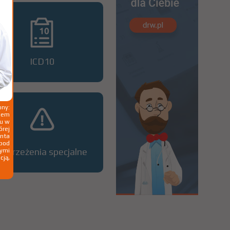
ICD10
ny:
ziem
ku w
órej
nta
 pod
Ostrzeżenia specjalne
wymi
cją,