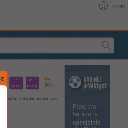
Zaloguj
(2)
(3)
(4)
+
C
DZ
pł.
bezpł.
bezpł.
stolie pochodzenia komorowego u