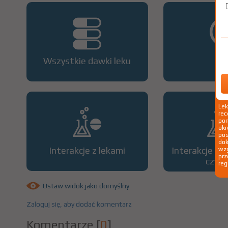
Wszystkie dawki leku
OP
Le
rec
pom
okr
po
dok
Interakcje z lekami
Interakcje z 
wzg
prz
czyn
reg
Ustaw widok jako domyślny
Zaloguj się, aby dodać komentarz
Komentarze
[
0
]