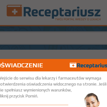
OŚWIADCZENIE
(1)
100%
R
75
Rx
7,58
5,75
bez
ejście do serwisu dla lekarzy i farmaceutów wymaga
trz wskazania przy opisie leku) Wskazania pozarejestracyjne: Ekstrasy
otwierdzenia oświadczenia widocznego na stronie. Jeśli
ie spełniasz wymienionych warunków,
liknij przycisk Pomiń.