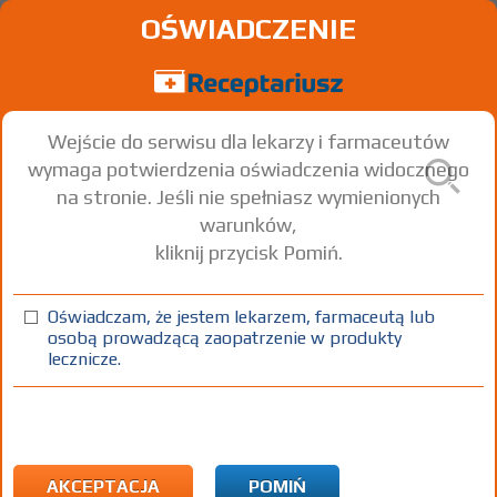
OŚWIADCZENIE
Wejście do serwisu dla lekarzy i farmaceutów
wymaga potwierdzenia oświadczenia widocznego
na stronie. Jeśli nie spełniasz wymienionych
warunków,
kliknij przycisk Pomiń.
Polsart
Telmisartan
Oświadczam, że jestem lekarzem, farmaceutą lub
osobą prowadzącą zaopatrzenie w produkty
tabl.
40 mg
28 szt.
Doustnie
lecznicze.
(1)
(2)
(3)
100%
30%
75+
DZ
Rx
17,26
8,77
bezpł.
bezpł.
1) Refundacja we wszystkich zarejestrowanych wskazaniach. (Patrz
wskazania przy opisie leku) Wskazania pozarejestracyjne:
AKCEPTACJA
POMIŃ
Nadciśnienie tętnicze inne niż określone w ChPL - u dzieci do 18 rż.;