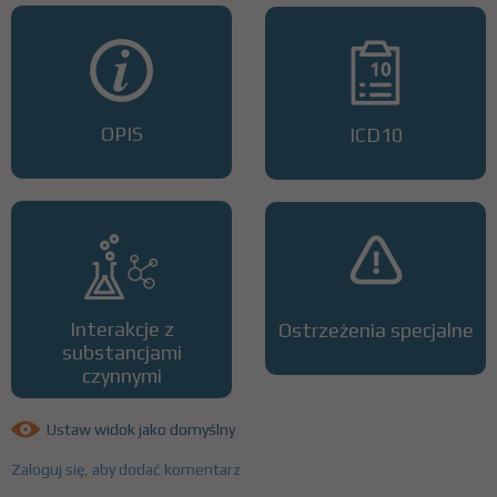
OPIS
ICD10
Interakcje z
Ostrzeżenia specjalne
substancjami
czynnymi
Ustaw widok jako domyślny
Zaloguj się, aby dodać komentarz