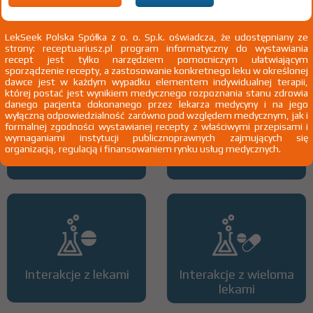
przewlekła choroba nerek u dzieci do 18 rż.; leczenie renoprotekcyjne
u dzieci do 18 rż.
Pokaż wskazania chpl.
2)
Pacjenci 65+
LekSeek Polska Spółka z o. o. Sp.k. oświadcza, że udostępniany ze
strony: receptuariusz.pl program informatyczny do wystawiania
3)
Pacjenci do ukończenia 18 roku życia
recept jest tylko narzędziem pomocniczym ułatwiającym
sporządzenie recepty, a zastosowanie konkretnego leku w określonej
dawce jest w każdym wypadku elementem indywidualnej terapii,
której postać jest wynikiem medycznego rozpoznania stanu zdrowia
danego pacjenta dokonanego przez lekarza medycyny i na jego
wyłączną odpowiedzialność zarówno pod względem medycznym, jak i
formalnej zgodności wystawianej recepty z właściwymi przepisami i
wymaganiami instytucji publicznoprawnych zajmujących się
organizacją, regulacją i finansowaniem rynku usług medycznych.
Wszystkie dawki leku
ATC
Interakcje z lekami
Interakcje z wieloma
lekami