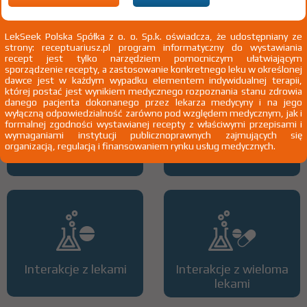
przewlekła choroba nerek u dzieci do 18 rż.; leczenie renoprotekcyjne
u dzieci do 18 rż.
Pokaż wskazania chpl.
2)
Pacjenci 65+
LekSeek Polska Spółka z o. o. Sp.k. oświadcza, że udostępniany ze
strony: receptuariusz.pl program informatyczny do wystawiania
3)
Pacjenci do ukończenia 18 roku życia
recept jest tylko narzędziem pomocniczym ułatwiającym
sporządzenie recepty, a zastosowanie konkretnego leku w określonej
dawce jest w każdym wypadku elementem indywidualnej terapii,
której postać jest wynikiem medycznego rozpoznania stanu zdrowia
danego pacjenta dokonanego przez lekarza medycyny i na jego
wyłączną odpowiedzialność zarówno pod względem medycznym, jak i
formalnej zgodności wystawianej recepty z właściwymi przepisami i
wymaganiami instytucji publicznoprawnych zajmujących się
organizacją, regulacją i finansowaniem rynku usług medycznych.
Wszystkie dawki leku
ATC
Interakcje z lekami
Interakcje z wieloma
lekami