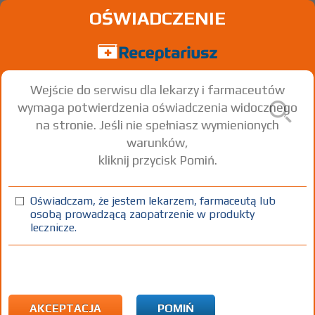
OŚWIADCZENIE
Wejście do serwisu dla lekarzy i farmaceutów
wymaga potwierdzenia oświadczenia widocznego
na stronie. Jeśli nie spełniasz wymienionych
warunków,
kliknij przycisk Pomiń.
Actelsar
Telmisartan
Oświadczam, że jestem lekarzem, farmaceutą lub
osobą prowadzącą zaopatrzenie w produkty
tabl.
80 mg
28 szt.
Doustnie
lecznicze.
(1)
(2)
(3)
100%
30%
75+
DZ
Rx
26,31
11,26
bezpł.
bezpł.
1) Refundacja we wszystkich zarejestrowanych wskazaniach. (Patrz
wskazania przy opisie leku) Wskazania pozarejestracyjne:
AKCEPTACJA
POMIŃ
Nadciśnienie tętnicze inne niż określone w ChPL - u dzieci do 18 rż.;