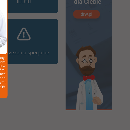
ICD10
Ostrzeżenia specjalne
ny:
ziem
ku w
órej
nta
 pod
wymi
cją,