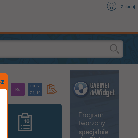
Zaloguj
100%
Rx
71,19