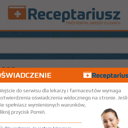
-200
OŚWIADCZENIE
0 mg
50 szt.
Doustnie
ejście do serwisu dla lekarzy i farmaceutów wymaga
otwierdzenia oświadczenia widocznego na stronie. Jeśli
ie spełniasz wymienionych warunków,
liknij przycisk Pomiń.