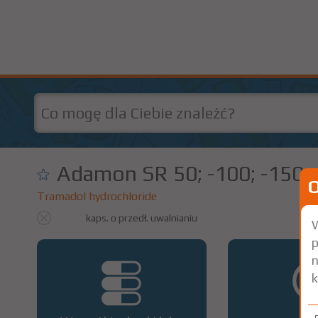
Adamon SR 50; -100; -150; 
Tramadol hydrochloride
kaps. o przedł. uwalnianiu
20
W
p
n
k