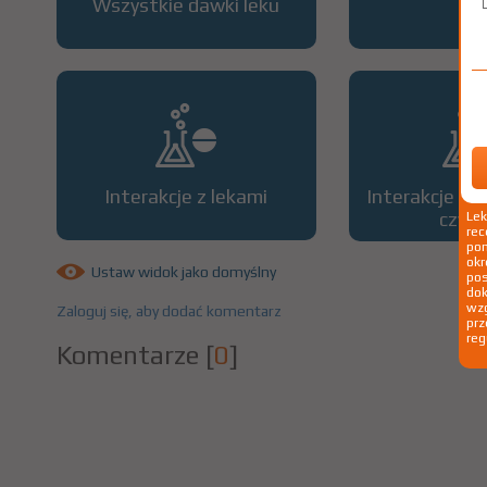
Wszystkie dawki leku
OP
Interakcje z lekami
Interakcje z 
czyn
Le
rec
pom
okr
Ustaw widok jako domyślny
po
dok
wzg
Zaloguj się, aby dodać komentarz
prz
reg
Komentarze
[
0
]