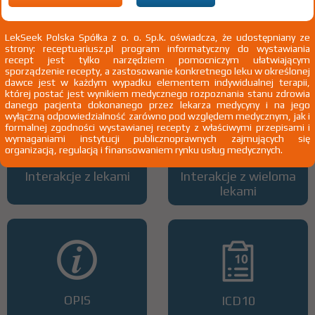
LekSeek Polska Spółka z o. o. Sp.k. oświadcza, że udostępniany ze
strony: receptuariusz.pl program informatyczny do wystawiania
Wszystkie dawki leku
ATC
recept jest tylko narzędziem pomocniczym ułatwiającym
sporządzenie recepty, a zastosowanie konkretnego leku w określonej
dawce jest w każdym wypadku elementem indywidualnej terapii,
której postać jest wynikiem medycznego rozpoznania stanu zdrowia
danego pacjenta dokonanego przez lekarza medycyny i na jego
wyłączną odpowiedzialność zarówno pod względem medycznym, jak i
formalnej zgodności wystawianej recepty z właściwymi przepisami i
wymaganiami instytucji publicznoprawnych zajmujących się
organizacją, regulacją i finansowaniem rynku usług medycznych.
Interakcje z lekami
Interakcje z wieloma
lekami
OPIS
ICD10