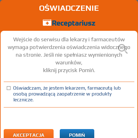
OŚWIADCZENIE
Wejście do serwisu dla lekarzy i farmaceutów
wymaga potwierdzenia oświadczenia widocznego
na stronie. Jeśli nie spełniasz wymienionych
warunków,
kliknij przycisk Pomiń.
®
Adartrel
Ropinirole
Oświadczam, że jestem lekarzem, farmaceutą lub
osobą prowadzącą zaopatrzenie w produkty
tabl. powl.
0,25 mg
12 szt.
Doustnie
lecznicze.
100%
Rx
5,97
AKCEPTACJA
POMIŃ