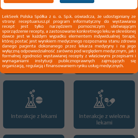
Pokaż wskazania chpl.
2)
Pacjenci 65+
LekSeek Polska Spółka z o. o. Sp.k. oświadcza, że udostępniany ze
3)
Pacjenci do ukończenia 18 roku życia
strony: receptuariusz.pl program informatyczny do wystawiania
recept jest tylko narzędziem pomocniczym ułatwiającym
sporządzenie recepty, a zastosowanie konkretnego leku w określonej
dawce jest w każdym wypadku elementem indywidualnej terapii,
której postać jest wynikiem medycznego rozpoznania stanu zdrowia
danego pacjenta dokonanego przez lekarza medycyny i na jego
wyłączną odpowiedzialność zarówno pod względem medycznym, jak i
formalnej zgodności wystawianej recepty z właściwymi przepisami i
wymaganiami instytucji publicznoprawnych zajmujących się
Wszystkie dawki leku
ATC
organizacją, regulacją i finansowaniem rynku usług medycznych.
Interakcje z lekami
Interakcje z wieloma
lekami