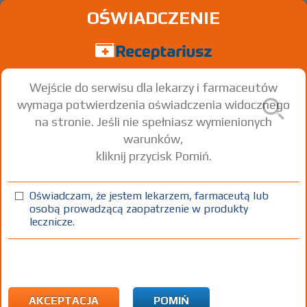
OŚWIADCZENIE
Wejście do serwisu dla lekarzy i farmaceutów
wymaga potwierdzenia oświadczenia widocznego
na stronie. Jeśli nie spełniasz wymienionych
warunków,
kliknij przycisk Pomiń.
Adipine
Amlodipine
Oświadczam, że jestem lekarzem, farmaceutą lub
osobą prowadzącą zaopatrzenie w produkty
tabl.
10 mg
30 szt.
Doustnie
lecznicze.
(1)
(2)
(3)
100%
30%
75+
DZ
Rx
13,81
4,14
bezpł.
bezpł.
1) Refundacja we wszystkich zarejestrowanych wskazaniach. (Patrz
wskazania przy opisie leku) Wskazania pozarejestracyjne: Objaw
AKCEPTACJA
POMIŃ
Raynauda związany z twardziną układową - leczenie pierwszoliniowe