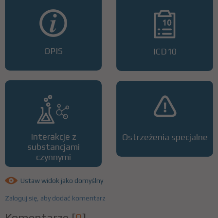
OPIS
ICD10
Interakcje z
Ostrzeżenia specjalne
substancjami
czynnymi
Ustaw widok jako domyślny
Zaloguj się, aby dodać komentarz
Komentarze
[
0
]