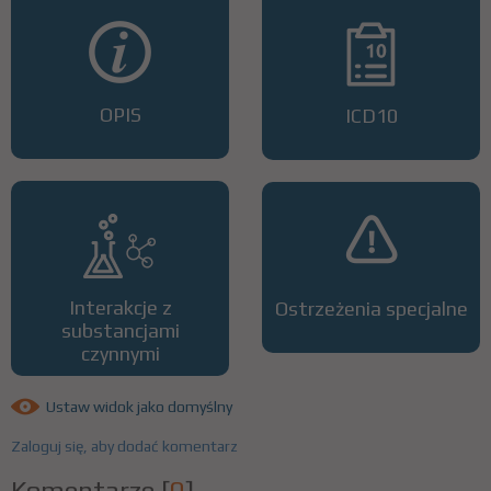
OPIS
ICD10
Interakcje z
Ostrzeżenia specjalne
substancjami
czynnymi
Ustaw widok jako domyślny
Zaloguj się, aby dodać komentarz
Komentarze
[
0
]