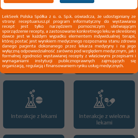
Pokaż wskazania chpl.
2)
Pacjenci 65+
LekSeek Polska Spółka z o. o. Sp.k. oświadcza, że udostępniany ze
3)
Pacjenci do ukończenia 18 roku życia
strony: receptuariusz.pl program informatyczny do wystawiania
recept jest tylko narzędziem pomocniczym ułatwiającym
sporządzenie recepty, a zastosowanie konkretnego leku w określonej
dawce jest w każdym wypadku elementem indywidualnej terapii,
której postać jest wynikiem medycznego rozpoznania stanu zdrowia
danego pacjenta dokonanego przez lekarza medycyny i na jego
wyłączną odpowiedzialność zarówno pod względem medycznym, jak i
formalnej zgodności wystawianej recepty z właściwymi przepisami i
wymaganiami instytucji publicznoprawnych zajmujących się
Wszystkie dawki leku
ATC
organizacją, regulacją i finansowaniem rynku usług medycznych.
Interakcje z lekami
Interakcje z wieloma
lekami