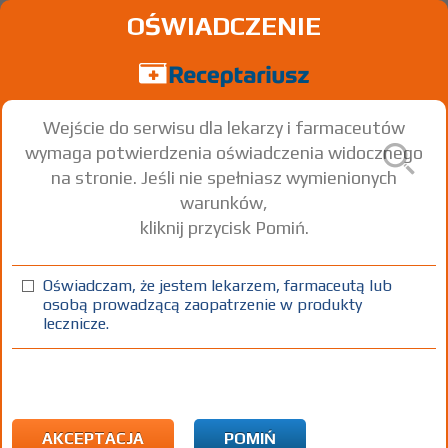
OŚWIADCZENIE
Wejście do serwisu dla lekarzy i farmaceutów
wymaga potwierdzenia oświadczenia widocznego
na stronie. Jeśli nie spełniasz wymienionych
warunków,
kliknij przycisk Pomiń.
®
Agen
5; -10
Amlodipine
Oświadczam, że jestem lekarzem, farmaceutą lub
osobą prowadzącą zaopatrzenie w produkty
tabl.
5 mg
30 szt.
Doustnie
lecznicze.
(1)
(2)
(3)
100%
30%
75+
DZ
Rx
7,99
2,40
bezpł.
bezpł.
1) Refundacja we wszystkich zarejestrowanych wskazaniach. (Patrz
wskazania przy opisie leku) Wskazania pozarejestracyjne: Objaw
AKCEPTACJA
POMIŃ
Raynauda związany z twardziną układową - leczenie pierwszoliniowe