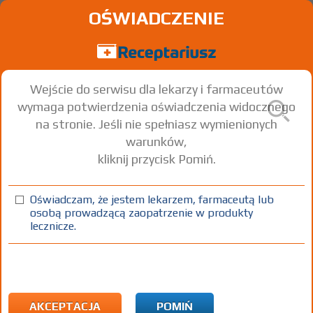
OŚWIADCZENIE
Wejście do serwisu dla lekarzy i farmaceutów
wymaga potwierdzenia oświadczenia widocznego
na stronie. Jeśli nie spełniasz wymienionych
warunków,
kliknij przycisk Pomiń.
®
Allertec
; -WZF
Cetirizine dihydrochloride
Oświadczam, że jestem lekarzem, farmaceutą lub
osobą prowadzącą zaopatrzenie w produkty
krople doustne
10 mg/ml
1 fl. 10 ml
Doustnie
lecznicze.
(1)
(2)
(3)
100%
30%
75+
DZ
Rx
11,04
2,98
bezpł.
bezpł.
1) Refundacja we wszystkich zarejestrowanych wskazaniach. (Patrz
wskazania przy opisie leku) Wskazania pozarejestracyjne: Alergia
AKCEPTACJA
POMIŃ
pokarmowa - u pacjentów powyżej 6 miesiąca życia; reakcja