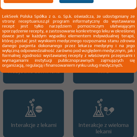
anafilaktyczna objawiająca się pokrzywką lub obrzękiem
naczynioruchowym Quinckego - u pacjentów powyżej 6 miesiąca życia
Pokaż wskazania chpl.
LekSeek Polska Spółka z o. o. Sp.k. oświadcza, że udostępniany ze
2)
Pacjenci 65+
strony: receptuariusz.pl program informatyczny do wystawiania
recept jest tylko narzędziem pomocniczym ułatwiającym
3)
Pacjenci do ukończenia 18 roku życia
sporządzenie recepty, a zastosowanie konkretnego leku w określonej
dawce jest w każdym wypadku elementem indywidualnej terapii,
której postać jest wynikiem medycznego rozpoznania stanu zdrowia
danego pacjenta dokonanego przez lekarza medycyny i na jego
wyłączną odpowiedzialność zarówno pod względem medycznym, jak i
formalnej zgodności wystawianej recepty z właściwymi przepisami i
wymaganiami instytucji publicznoprawnych zajmujących się
organizacją, regulacją i finansowaniem rynku usług medycznych.
Wszystkie dawki leku
ATC
Interakcje z lekami
Interakcje z wieloma
lekami