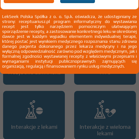
anafilaktyczna objawiająca się pokrzywką lub obrzękiem
naczynioruchowym Quinckego - u pacjentów powyżej 6 miesiąca życia
Pokaż wskazania chpl.
LekSeek Polska Spółka z o. o. Sp.k. oświadcza, że udostępniany ze
2)
Pacjenci 65+
strony: receptuariusz.pl program informatyczny do wystawiania
recept jest tylko narzędziem pomocniczym ułatwiającym
3)
Pacjenci do ukończenia 18 roku życia
sporządzenie recepty, a zastosowanie konkretnego leku w określonej
dawce jest w każdym wypadku elementem indywidualnej terapii,
której postać jest wynikiem medycznego rozpoznania stanu zdrowia
danego pacjenta dokonanego przez lekarza medycyny i na jego
wyłączną odpowiedzialność zarówno pod względem medycznym, jak i
formalnej zgodności wystawianej recepty z właściwymi przepisami i
wymaganiami instytucji publicznoprawnych zajmujących się
organizacją, regulacją i finansowaniem rynku usług medycznych.
Wszystkie dawki leku
ATC
Interakcje z lekami
Interakcje z wieloma
lekami