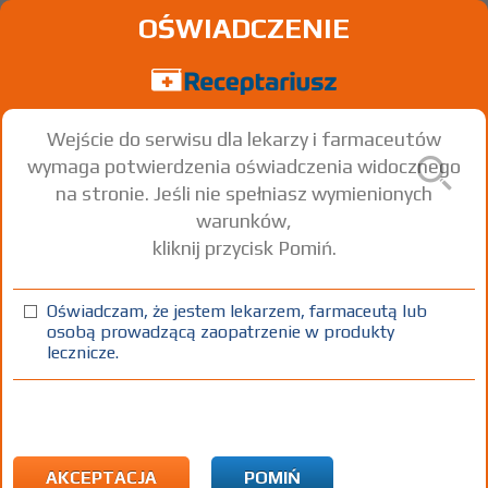
OŚWIADCZENIE
Wejście do serwisu dla lekarzy i farmaceutów
wymaga potwierdzenia oświadczenia widocznego
na stronie. Jeśli nie spełniasz wymienionych
warunków,
kliknij przycisk Pomiń.
®
Allertec
; -WZF
Cetirizine dihydrochloride
Oświadczam, że jestem lekarzem, farmaceutą lub
osobą prowadzącą zaopatrzenie w produkty
krople doustne
10 mg/ml
1 fl. 20 ml
Doustnie
lecznicze.
(1)
(2)
(3)
100%
30%
75+
DZ
Rx
18,81
5,08
bezpł.
bezpł.
1) Refundacja we wszystkich zarejestrowanych wskazaniach. (Patrz
wskazania przy opisie leku) Wskazania pozarejestracyjne: Alergia
AKCEPTACJA
POMIŃ
pokarmowa - u pacjentów powyżej 6 miesiąca życia; reakcja