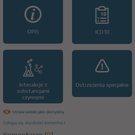
OPIS
ICD10
Interakcje z
Ostrzeżenia specjalne
substancjami
czynnymi
Ustaw widok jako domyślny
Zaloguj się, aby dodać komentarz
Komentarze
[
0
]