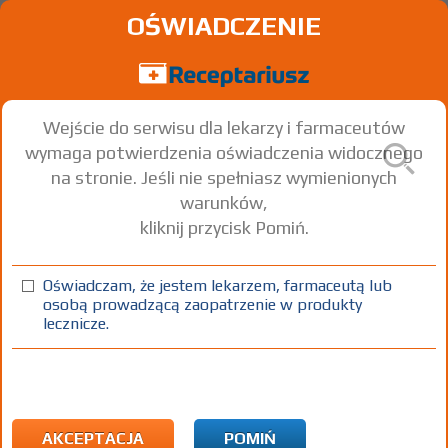
OŚWIADCZENIE
Wejście do serwisu dla lekarzy i farmaceutów
wymaga potwierdzenia oświadczenia widocznego
na stronie. Jeśli nie spełniasz wymienionych
warunków,
kliknij przycisk Pomiń.
®
Amlopin
Amlodipine
Oświadczam, że jestem lekarzem, farmaceutą lub
osobą prowadzącą zaopatrzenie w produkty
tabl.
10 mg
30 szt.
Doustnie
lecznicze.
(1)
(2)
(3)
100%
30%
75+
DZ
Rx
18,60
5,58
bezpł.
bezpł.
1) Refundacja we wszystkich zarejestrowanych wskazaniach. (Patrz
wskazania przy opisie leku) Wskazania pozarejestracyjne: Objaw
AKCEPTACJA
POMIŃ
Raynauda związany z twardziną układową - leczenie pierwszoliniowe