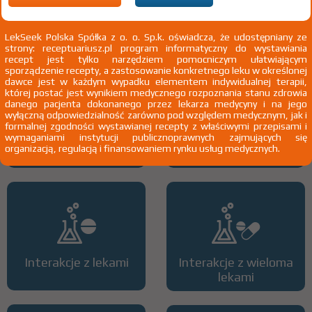
Pokaż wskazania chpl.
2)
Pacjenci 65+
LekSeek Polska Spółka z o. o. Sp.k. oświadcza, że udostępniany ze
3)
Pacjenci do ukończenia 18 roku życia
strony: receptuariusz.pl program informatyczny do wystawiania
recept jest tylko narzędziem pomocniczym ułatwiającym
sporządzenie recepty, a zastosowanie konkretnego leku w określonej
dawce jest w każdym wypadku elementem indywidualnej terapii,
której postać jest wynikiem medycznego rozpoznania stanu zdrowia
danego pacjenta dokonanego przez lekarza medycyny i na jego
wyłączną odpowiedzialność zarówno pod względem medycznym, jak i
formalnej zgodności wystawianej recepty z właściwymi przepisami i
wymaganiami instytucji publicznoprawnych zajmujących się
Wszystkie dawki leku
ATC
organizacją, regulacją i finansowaniem rynku usług medycznych.
Interakcje z lekami
Interakcje z wieloma
lekami