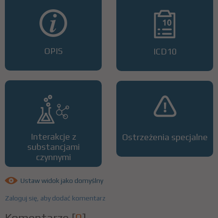
OPIS
ICD10
Interakcje z
Ostrzeżenia specjalne
substancjami
czynnymi
Ustaw widok jako domyślny
Zaloguj się, aby dodać komentarz
Komentarze
[
0
]