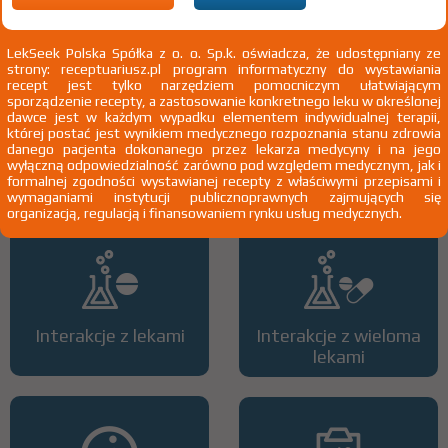
2)
Pacjenci 65+
LekSeek Polska Spółka z o. o. Sp.k. oświadcza, że udostępniany ze
strony: receptuariusz.pl program informatyczny do wystawiania
recept jest tylko narzędziem pomocniczym ułatwiającym
sporządzenie recepty, a zastosowanie konkretnego leku w określonej
dawce jest w każdym wypadku elementem indywidualnej terapii,
której postać jest wynikiem medycznego rozpoznania stanu zdrowia
danego pacjenta dokonanego przez lekarza medycyny i na jego
Wszystkie dawki leku
ATC
wyłączną odpowiedzialność zarówno pod względem medycznym, jak i
formalnej zgodności wystawianej recepty z właściwymi przepisami i
wymaganiami instytucji publicznoprawnych zajmujących się
organizacją, regulacją i finansowaniem rynku usług medycznych.
Interakcje z lekami
Interakcje z wieloma
lekami