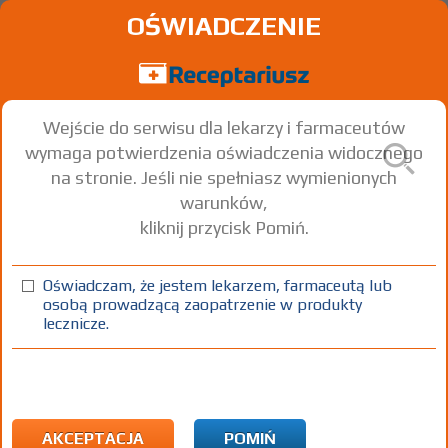
OŚWIADCZENIE
Wejście do serwisu dla lekarzy i farmaceutów
wymaga potwierdzenia oświadczenia widocznego
na stronie. Jeśli nie spełniasz wymienionych
warunków,
kliknij przycisk Pomiń.
Anoro Ellipta
Umeclidinium bromide + Vilanterol
Oświadczam, że jestem lekarzem, farmaceutą lub
osobą prowadzącą zaopatrzenie w produkty
prosz. do
55/22
1 inhal. (30
Wziewnie
lecznicze.
inhal.
µg/dawkę
dawek)
(1)
(2)
100%
30%
75+
Rx
157,82
99,03
bezpł.
1)
Przewlekła obturacyjna choroba płuc – leczenie podtrzymujące u
AKCEPTACJA
POMIŃ
pacjentów powyżej 18 roku życia