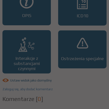
OPIS
ICD10
Interakcje z
Ostrzeżenia specjalne
substancjami
czynnymi
Ustaw widok jako domyślny
Zaloguj się, aby dodać komentarz
Komentarze
[
0
]