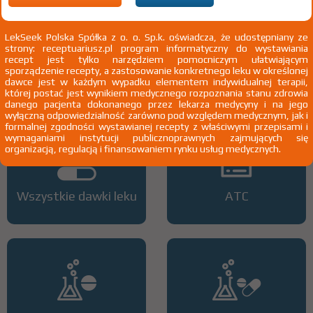
wysokim ryzykiem powikłań sercowo-naczyniowych oraz przy braku
skuteczności leczenia niefarmakologicznego) w przebiegu:
niewydolności nerek lub zespołu nerczycowego, lub cukrzycy typu I (z
LekSeek Polska Spółka z o. o. Sp.k. oświadcza, że udostępniany ze
towarzyszącą mikroalbuminurią lub niewydolnością nerek), lub
strony: receptuariusz.pl program informatyczny do wystawiania
otrzymujących terapię antyretrowirusową, lub po przeszczepianiu
recept jest tylko narzędziem pomocniczym ułatwiającym
narządów
Pokaż wskazania chpl.
sporządzenie recepty, a zastosowanie konkretnego leku w określonej
2)
Pacjenci 65+
dawce jest w każdym wypadku elementem indywidualnej terapii,
której postać jest wynikiem medycznego rozpoznania stanu zdrowia
3)
Pacjenci do ukończenia 18 roku życia
danego pacjenta dokonanego przez lekarza medycyny i na jego
wyłączną odpowiedzialność zarówno pod względem medycznym, jak i
formalnej zgodności wystawianej recepty z właściwymi przepisami i
wymaganiami instytucji publicznoprawnych zajmujących się
organizacją, regulacją i finansowaniem rynku usług medycznych.
Wszystkie dawki leku
ATC