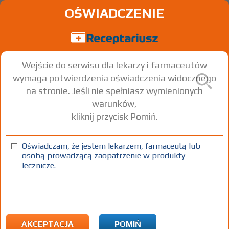
OŚWIADCZENIE
Wejście do serwisu dla lekarzy i farmaceutów
wymaga potwierdzenia oświadczenia widocznego
na stronie. Jeśli nie spełniasz wymienionych
warunków,
kliknij przycisk Pomiń.
Apo-Atorva
Atorvastatin
Oświadczam, że jestem lekarzem, farmaceutą lub
osobą prowadzącą zaopatrzenie w produkty
tabl. powl.
30 mg
30 szt.
Doustnie
lecznicze.
(1)
(2)
(3)
100%
30%
75+
DZ
Rx
12,15
3,65
bezpł.
bezpł.
1) Refundacja we wszystkich zarejestrowanych wskazaniach. (Patrz
wskazania przy opisie leku) Wskazania pozarejestracyjne: Ciężka
AKCEPTACJA
POMIŃ
wtórna hipercholesterolemia u dzieci w wieku od 10 do 18 rż. (z