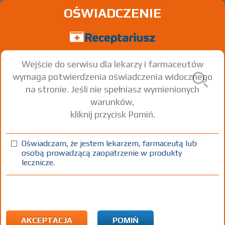
OŚWIADCZENIE
Wejście do serwisu dla lekarzy i farmaceutów
wymaga potwierdzenia oświadczenia widocznego
na stronie. Jeśli nie spełniasz wymienionych
warunków,
kliknij przycisk Pomiń.
Apo-Atorva
Atorvastatin
Oświadczam, że jestem lekarzem, farmaceutą lub
osobą prowadzącą zaopatrzenie w produkty
tabl. powl.
60 mg
30 szt.
Doustnie
lecznicze.
(1)
(2)
(3)
100%
30%
75+
DZ
Rx
22,73
6,82
bezpł.
bezpł.
1) Refundacja we wszystkich zarejestrowanych wskazaniach. (Patrz
wskazania przy opisie leku) Wskazania pozarejestracyjne: Ciężka
AKCEPTACJA
POMIŃ
wtórna hipercholesterolemia u dzieci w wieku od 10 do 18 rż. (z