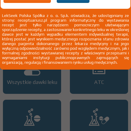
wysokim ryzykiem powikłań sercowo-naczyniowych oraz przy braku
skuteczności leczenia niefarmakologicznego) w przebiegu:
niewydolności nerek lub zespołu nerczycowego, lub cukrzycy typu I (z
LekSeek Polska Spółka z o. o. Sp.k. oświadcza, że udostępniany ze
towarzyszącą mikroalbuminurią lub niewydolnością nerek), lub
strony: receptuariusz.pl program informatyczny do wystawiania
otrzymujących terapię antyretrowirusową, lub po przeszczepianiu
recept jest tylko narzędziem pomocniczym ułatwiającym
narządów
Pokaż wskazania chpl.
sporządzenie recepty, a zastosowanie konkretnego leku w określonej
2)
Pacjenci 65+
dawce jest w każdym wypadku elementem indywidualnej terapii,
której postać jest wynikiem medycznego rozpoznania stanu zdrowia
3)
Pacjenci do ukończenia 18 roku życia
danego pacjenta dokonanego przez lekarza medycyny i na jego
wyłączną odpowiedzialność zarówno pod względem medycznym, jak i
formalnej zgodności wystawianej recepty z właściwymi przepisami i
wymaganiami instytucji publicznoprawnych zajmujących się
organizacją, regulacją i finansowaniem rynku usług medycznych.
Wszystkie dawki leku
ATC