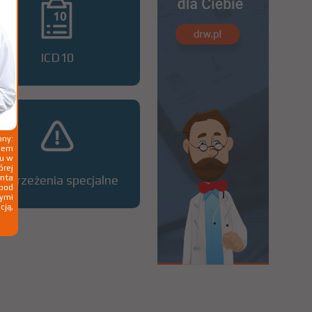
ICD10
ny:
ziem
ku w
órej
nta
Ostrzeżenia specjalne
 pod
wymi
cją,