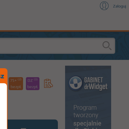
Zaloguj
(1)
(2)
(3)
75+
DZ
33
bezpł.
bezpł.