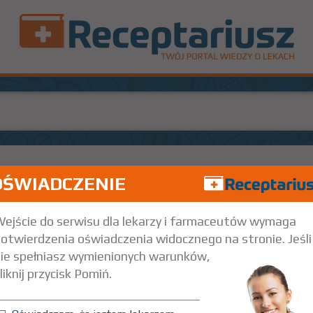
OŚWIADCZENIE
100%
B
Rx
24,28
2,
oustnie
ejście do serwisu dla lekarzy i farmaceutów wymaga
otwierdzenia oświadczenia widocznego na stronie. Jeśli
ie spełniasz wymienionych warunków,
liknij przycisk Pomiń.