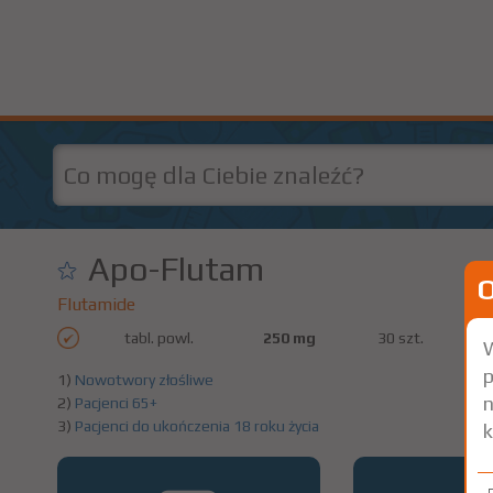
Apo-Flutam
Flutamide
tabl. powl.
250 mg
30 szt.
D
W
p
1)
Nowotwory złośliwe
n
2)
Pacjenci 65+
3)
Pacjenci do ukończenia 18 roku życia
k