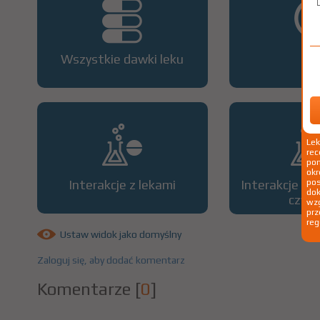
Wszystkie dawki leku
OP
Le
rec
pom
okr
Interakcje z lekami
Interakcje z 
po
dok
czyn
wzg
prz
reg
Ustaw widok jako domyślny
Zaloguj się, aby dodać komentarz
Komentarze
[
0
]