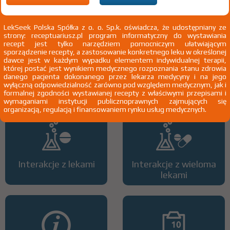
2)
Pacjenci 65+
LekSeek Polska Spółka z o. o. Sp.k. oświadcza, że udostępniany ze
strony: receptuariusz.pl program informatyczny do wystawiania
recept jest tylko narzędziem pomocniczym ułatwiającym
sporządzenie recepty, a zastosowanie konkretnego leku w określonej
dawce jest w każdym wypadku elementem indywidualnej terapii,
której postać jest wynikiem medycznego rozpoznania stanu zdrowia
Wszystkie dawki leku
ATC
danego pacjenta dokonanego przez lekarza medycyny i na jego
wyłączną odpowiedzialność zarówno pod względem medycznym, jak i
formalnej zgodności wystawianej recepty z właściwymi przepisami i
wymaganiami instytucji publicznoprawnych zajmujących się
organizacją, regulacją i finansowaniem rynku usług medycznych.
Interakcje z lekami
Interakcje z wieloma
lekami