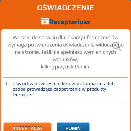
OŚWIADCZENIE
Wejście do serwisu dla lekarzy i farmaceutów
wymaga potwierdzenia oświadczenia widocznego
na stronie. Jeśli nie spełniasz wymienionych
warunków,
kliknij przycisk Pomiń.
Apo-Tamis
Tamsulosin hydrochloride
Oświadczam, że jestem lekarzem, farmaceutą lub
osobą prowadzącą zaopatrzenie w produkty
kaps. o przedł. uwalnianiu,
0,4
90
Doustnie
lecznicze.
twarde
mg
szt.
(1)
(2)
100%
R
75+
Rx
66,65
18,32
bezpł.
1)
Przerost gruczołu krokowego
AKCEPTACJA
POMIŃ