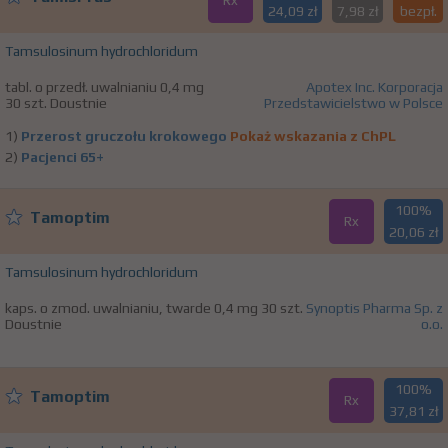
Rx
24,09 zł
7,98 zł
bezpł.
Tamsulosinum hydrochloridum
tabl. o przedł. uwalnianiu 0,4 mg
Apotex Inc. Korporacja
30 szt. Doustnie
Przedstawicielstwo w Polsce
1)
Przerost gruczołu krokowego
Pokaż wskazania z ChPL
2)
Pacjenci 65+
100%
Tamoptim
Rx
20,06 zł
Tamsulosinum hydrochloridum
kaps. o zmod. uwalnianiu, twarde 0,4 mg 30 szt.
Synoptis Pharma Sp. z
Doustnie
o.o.
100%
Tamoptim
Rx
37,81 zł