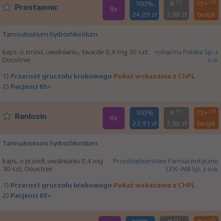
(1)
(2)
100%
R
75+
Prostamnic
Rx
24,09 zł
7,98 zł
bezpł.
Tamsulosinum hydrochloridum
kaps. o zmod. uwalnianiu, twarde 0,4 mg 30 szt.
+pharma Polska Sp. z
Doustnie
o.o.
1)
Przerost gruczołu krokowego
Pokaż wskazania z ChPL
2)
Pacjenci 65+
(1)
(2)
100%
R
75+
Ranlosin
Rx
23,91 zł
7,80 zł
bezpł.
Tamsulosinum hydrochloridum
kaps. o przedł. uwalnianiu 0,4 mg
Przedsiębiorstwo Farmaceutyczne
30 szt. Doustnie
LEK-AM Sp. z o.o.
1)
Przerost gruczołu krokowego
Pokaż wskazania z ChPL
2)
Pacjenci 65+
(1)
(2)