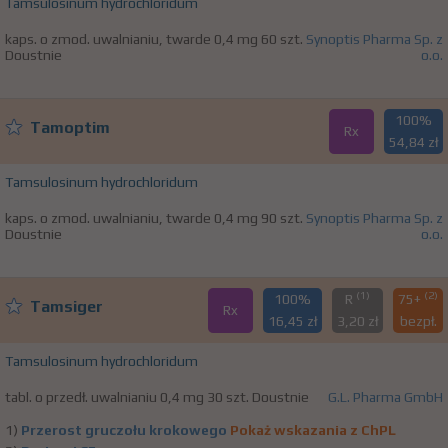
Tamsulosinum hydrochloridum
kaps. o zmod. uwalnianiu, twarde 0,4 mg 60 szt.
Synoptis Pharma Sp. z
Doustnie
o.o.
100%
Tamoptim
Rx
54,84 zł
Tamsulosinum hydrochloridum
kaps. o zmod. uwalnianiu, twarde 0,4 mg 90 szt.
Synoptis Pharma Sp. z
Doustnie
o.o.
(1)
(2)
100%
R
75+
Tamsiger
Rx
16,45 zł
3,20 zł
bezpł.
Tamsulosinum hydrochloridum
tabl. o przedł. uwalnianiu 0,4 mg 30 szt. Doustnie
G.L. Pharma GmbH
1)
Przerost gruczołu krokowego
Pokaż wskazania z ChPL