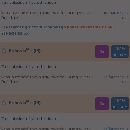
Tamsulosinum hydrochloridum
kaps. o zmodyf. uwalnianiu, twarde 0,4 mg 90 szt.
Inpharm Sp. z
Doustnie
o.o.
1)
Przerost gruczołu krokowego
Pokaż wskazania z ChPL
2)
Pacjenci 65+
100%
®
Fokusin
- (IR)
Rx
16,35 zł
Tamsulosinum hydrochloridum
kaps. o zmodyf. uwalnianiu, twarde 0,4 mg 30 szt.
Delfarma Sp. z
Doustnie
o.o.
100%
®
Fokusin
- (IR)
Rx
43,74 zł
Tamsulosinum hydrochloridum
kaps. o zmodyf. uwalnianiu, twarde 0,4 mg 90 szt.
Delfarma Sp. z