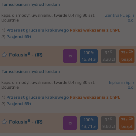
Tamsulosinum hydrochloridum
kaps. o zmodyf. uwalnianiu, twarde 0,4 mg 90 szt.
Zentiva PL Sp. z
Doustnie
o.o.
1)
Przerost gruczołu krokowego
Pokaż wskazania z ChPL
2)
Pacjenci 65+
(1)
(2)
100%
R
75+
®
Fokusin
- (IR)
Rx
16,34 zł
3,20 zł
bezpł.
Tamsulosinum hydrochloridum
kaps. o zmodyf. uwalnianiu, twarde 0,4 mg 30 szt.
Inpharm Sp. z
Doustnie
o.o.
1)
Przerost gruczołu krokowego
Pokaż wskazania z ChPL
2)
Pacjenci 65+
(1)
(2)
100%
R
75+
®
Fokusin
- (IR)
Rx
43,71 zł
9,60 zł
bezpł.