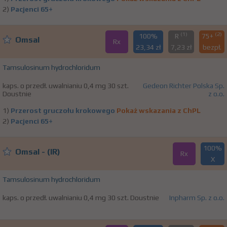
2)
Pacjenci 65+
(1)
(2)
100%
R
75+
Omsal
Rx
23,34 zł
7,23 zł
bezpł.
Tamsulosinum hydrochloridum
kaps. o przedł. uwalnianiu 0,4 mg 30 szt.
Gedeon Richter Polska Sp.
Doustnie
z o.o.
1)
Przerost gruczołu krokowego
Pokaż wskazania z ChPL
2)
Pacjenci 65+
100%
Omsal - (IR)
Rx
X
Tamsulosinum hydrochloridum
kaps. o przedł. uwalnianiu 0,4 mg 30 szt. Doustnie
Inpharm Sp. z o.o.