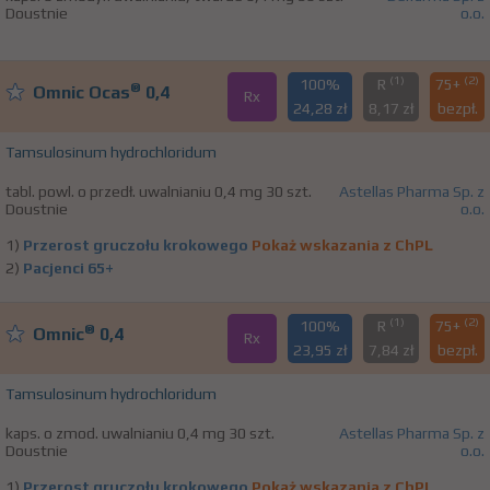
Doustnie
o.o.
(1)
(2)
100%
R
75+
®
Omnic Ocas
0,4
Rx
24,28 zł
8,17 zł
bezpł.
Tamsulosinum hydrochloridum
tabl. powl. o przedł. uwalnianiu 0,4 mg 30 szt.
Astellas Pharma Sp. z
Doustnie
o.o.
1)
Przerost gruczołu krokowego
Pokaż wskazania z ChPL
2)
Pacjenci 65+
(1)
(2)
100%
R
75+
®
Omnic
0,4
Rx
23,95 zł
7,84 zł
bezpł.
Tamsulosinum hydrochloridum
kaps. o zmod. uwalnianiu 0,4 mg 30 szt.
Astellas Pharma Sp. z
Doustnie
o.o.
1)
Przerost gruczołu krokowego
Pokaż wskazania z ChPL