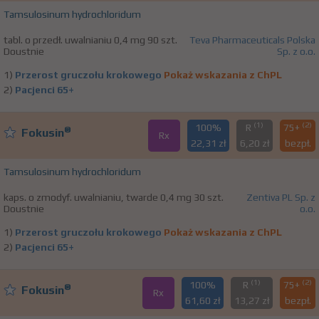
Tamsulosinum hydrochloridum
tabl. o przedł. uwalnianiu 0,4 mg 90 szt.
Teva Pharmaceuticals Polska
Doustnie
Sp. z o.o.
1)
Przerost gruczołu krokowego
Pokaż wskazania z ChPL
2)
Pacjenci 65+
(1)
(2)
100%
R
75+
®
Fokusin
Rx
22,31 zł
6,20 zł
bezpł.
Tamsulosinum hydrochloridum
kaps. o zmodyf. uwalnianiu, twarde 0,4 mg 30 szt.
Zentiva PL Sp. z
Doustnie
o.o.
1)
Przerost gruczołu krokowego
Pokaż wskazania z ChPL
2)
Pacjenci 65+
(1)
(2)
100%
R
75+
®
Fokusin
Rx
61,60 zł
13,27 zł
bezpł.