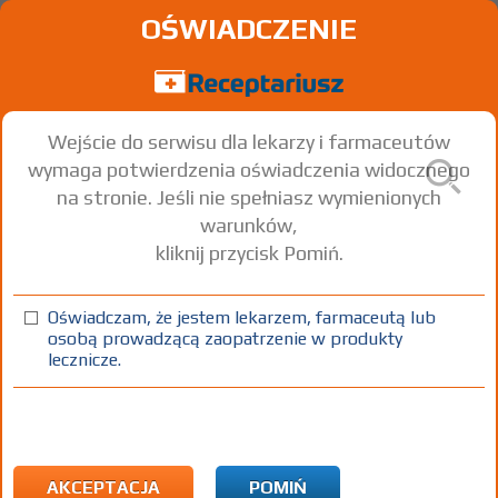
OŚWIADCZENIE
Wejście do serwisu dla lekarzy i farmaceutów
wymaga potwierdzenia oświadczenia widocznego
na stronie. Jeśli nie spełniasz wymienionych
warunków,
kliknij przycisk Pomiń.
Oświadczam, że jestem lekarzem, farmaceutą lub
osobą prowadzącą zaopatrzenie w produkty
lecznicze.
Znaleziono wyników:
45
Strona
1 z 2
Kopiuj adres strony
INN: Tamsulosin hydrochloride
Nazwa polska:
Chlorowodorek tamsulosyny
| Nazwa łacińska:
Tamsulosinum hydrochloridum
AKCEPTACJA
POMIŃ