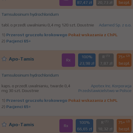
87,47 zł
20,73 zł
bezpł.
Tamsulosinum hydrochloridum
tabl. o przedł. uwalnianiu 0,4 mg 120 szt. Doustnie
Adamed Sp. z o.o.
1)
Przerost gruczołu krokowego
Pokaż wskazania z ChPL
2)
Pacjenci 65+
(1)
(2)
100%
R
75+
Apo-Tamis
Rx
23,98 zł
7,87 zł
bezpł.
Tamsulosinum hydrochloridum
kaps. o przedł. uwalnianiu, twarde 0,4
Apotex Inc. Korporacja
mg 30 szt. Doustnie
Przedstawicielstwo w Polsce
1)
Przerost gruczołu krokowego
Pokaż wskazania z ChPL
2)
Pacjenci 65+
(1)
(2)
100%
R
75+
Apo-Tamis
Rx
66,65 zł
18,32 zł
bezpł.