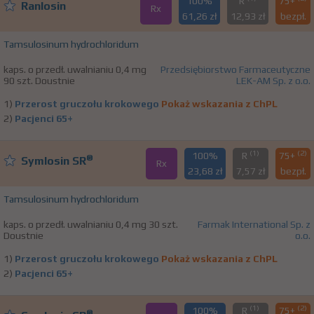
100%
R
75+
Ranlosin
Rx
61,26 zł
12,93 zł
bezpł.
Tamsulosinum hydrochloridum
kaps. o przedł. uwalnianiu 0,4 mg
Przedsiębiorstwo Farmaceutyczne
90 szt. Doustnie
LEK-AM Sp. z o.o.
1)
Przerost gruczołu krokowego
Pokaż wskazania z ChPL
2)
Pacjenci 65+
(1)
(2)
100%
R
75+
®
Symlosin SR
Rx
23,68 zł
7,57 zł
bezpł.
Tamsulosinum hydrochloridum
kaps. o przedł. uwalnianiu 0,4 mg 30 szt.
Farmak International Sp. z
Doustnie
o.o.
1)
Przerost gruczołu krokowego
Pokaż wskazania z ChPL
2)
Pacjenci 65+
(1)
(2)
100%
R
75+
®