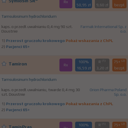
Symlosin SR
Rx
50,95 zł
9,60 zł
bezpł.
Tamsulosinum hydrochloridum
kaps. o przedł. uwalnianiu 0,4 mg 90 szt.
Farmak International Sp. z
Doustnie
o.o.
1)
Przerost gruczołu krokowego
Pokaż wskazania z ChPL
2)
Pacjenci 65+
(1)
(2)
100%
R
75+
Tamiron
Rx
16,59 zł
3,20 zł
bezpł.
Tamsulosinum hydrochloridum
kaps. o przedł. uwalnianiu, twarde 0,4 mg 30
Orion Pharma Poland
szt. Doustnie
Sp. o.o.
1)
Przerost gruczołu krokowego
Pokaż wskazania z ChPL
2)
Pacjenci 65+
(1)
(2)
100%
R
75+
TamisPras