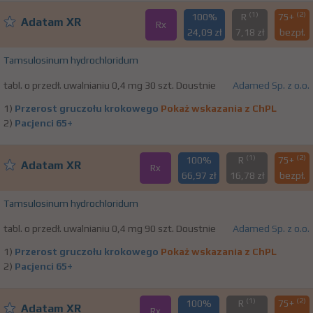
(1)
(2)
100%
R
75+
Adatam XR
Rx
24,09 zł
7,18 zł
bezpł.
Tamsulosinum hydrochloridum
tabl. o przedł. uwalnianiu 0,4 mg 30 szt. Doustnie
Adamed Sp. z o.o.
1)
Przerost gruczołu krokowego
Pokaż wskazania z ChPL
2)
Pacjenci 65+
(1)
(2)
100%
R
75+
Adatam XR
Rx
66,97 zł
16,78 zł
bezpł.
Tamsulosinum hydrochloridum
tabl. o przedł. uwalnianiu 0,4 mg 90 szt. Doustnie
Adamed Sp. z o.o.
1)
Przerost gruczołu krokowego
Pokaż wskazania z ChPL
2)
Pacjenci 65+
(1)
(2)
100%
R
75+
Adatam XR
Rx