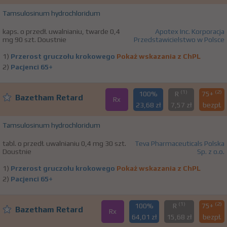
Tamsulosinum hydrochloridum
kaps. o przedł. uwalnianiu, twarde 0,4
Apotex Inc. Korporacja
mg 90 szt. Doustnie
Przedstawicielstwo w Polsce
1)
Przerost gruczołu krokowego
Pokaż wskazania z ChPL
2)
Pacjenci 65+
(1)
(2)
100%
R
75+
Bazetham Retard
Rx
23,68 zł
7,57 zł
bezpł.
Tamsulosinum hydrochloridum
tabl. o przedł. uwalnianiu 0,4 mg 30 szt.
Teva Pharmaceuticals Polska
Doustnie
Sp. z o.o.
1)
Przerost gruczołu krokowego
Pokaż wskazania z ChPL
2)
Pacjenci 65+
(1)
(2)
100%
R
75+
Bazetham Retard
Rx
64,01 zł
15,68 zł
bezpł.