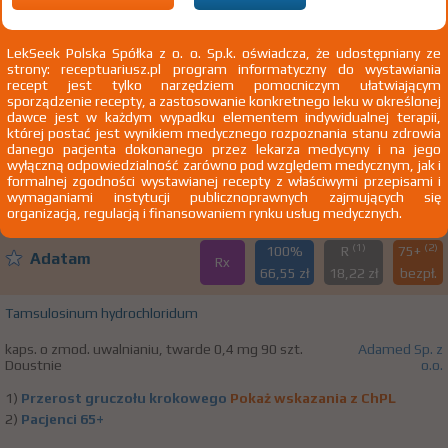
(1)
(2)
100%
R
75+
Adatam
Rx
23,95 zł
7,84 zł
bezpł.
LekSeek Polska Spółka z o. o. Sp.k. oświadcza, że udostępniany ze
strony: receptuariusz.pl program informatyczny do wystawiania
recept jest tylko narzędziem pomocniczym ułatwiającym
Tamsulosinum hydrochloridum
sporządzenie recepty, a zastosowanie konkretnego leku w określonej
dawce jest w każdym wypadku elementem indywidualnej terapii,
kaps. o zmod. uwalnianiu, twarde 0,4 mg 30 szt.
Adamed Sp. z
której postać jest wynikiem medycznego rozpoznania stanu zdrowia
Doustnie
o.o.
danego pacjenta dokonanego przez lekarza medycyny i na jego
wyłączną odpowiedzialność zarówno pod względem medycznym, jak i
1)
Przerost gruczołu krokowego
Pokaż wskazania z ChPL
formalnej zgodności wystawianej recepty z właściwymi przepisami i
wymaganiami instytucji publicznoprawnych zajmujących się
2)
Pacjenci 65+
organizacją, regulacją i finansowaniem rynku usług medycznych.
(1)
(2)
100%
R
75+
Adatam
Rx
66,55 zł
18,22 zł
bezpł.
Tamsulosinum hydrochloridum
kaps. o zmod. uwalnianiu, twarde 0,4 mg 90 szt.
Adamed Sp. z
Doustnie
o.o.
1)
Przerost gruczołu krokowego
Pokaż wskazania z ChPL
2)
Pacjenci 65+