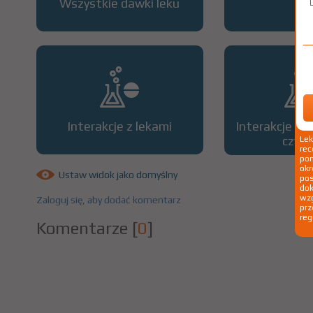
Wszystkie dawki leku
OP
Interakcje z lekami
Interakcje z 
czyn
Le
rec
pom
okr
Ustaw widok jako domyślny
po
dok
wzg
Zaloguj się, aby dodać komentarz
prz
reg
Komentarze
[
0
]