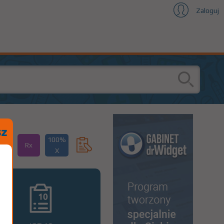
Zaloguj
100%
Rx
X