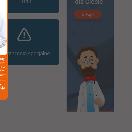
ICD10
Ostrzeżenia specjalne
ny:
ziem
ku w
órej
nta
 pod
wymi
cją,