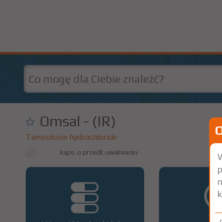
Omsal - (IR)
Tamsulosin hydrochloride
kaps. o przedł. uwalnianiu
0,
W
p
n
k