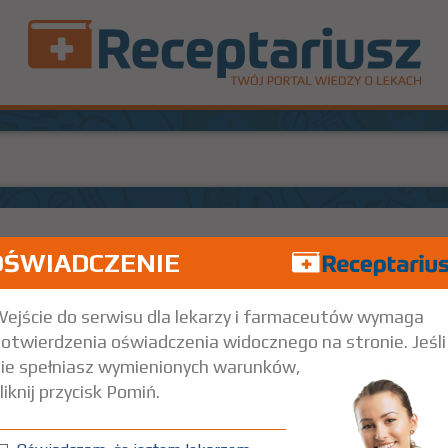
OŚWIADCZENIE
4 mg
30 szt.
Doustnie
ejście do serwisu dla lekarzy i farmaceutów wymaga
otwierdzenia oświadczenia widocznego na stronie. Jeśli
ie spełniasz wymienionych warunków,
liknij przycisk Pomiń.