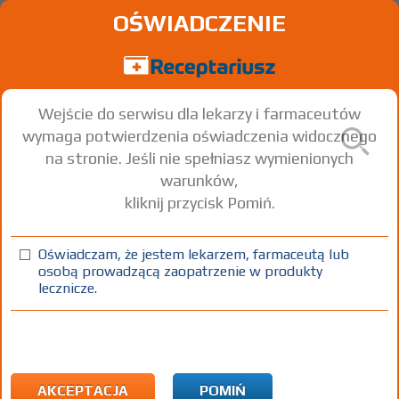
OŚWIADCZENIE
Wejście do serwisu dla lekarzy i farmaceutów
wymaga potwierdzenia oświadczenia widocznego
na stronie. Jeśli nie spełniasz wymienionych
warunków,
kliknij przycisk Pomiń.
®
Argosulfan
- (IR)
Sulfathiazole silver
Oświadczam, że jestem lekarzem, farmaceutą lub
osobą prowadzącą zaopatrzenie w produkty
krem
20 mg/g
1 tuba 40 g
Na skórę
lecznicze.
100%
Rx
24,18
AKCEPTACJA
POMIŃ