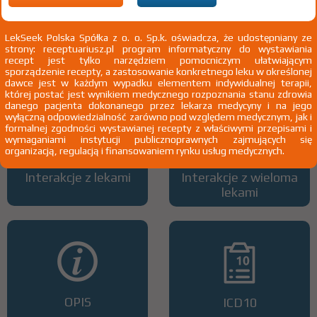
LekSeek Polska Spółka z o. o. Sp.k. oświadcza, że udostępniany ze
strony: receptuariusz.pl program informatyczny do wystawiania
Wszystkie dawki leku
ATC
recept jest tylko narzędziem pomocniczym ułatwiającym
sporządzenie recepty, a zastosowanie konkretnego leku w określonej
dawce jest w każdym wypadku elementem indywidualnej terapii,
której postać jest wynikiem medycznego rozpoznania stanu zdrowia
danego pacjenta dokonanego przez lekarza medycyny i na jego
wyłączną odpowiedzialność zarówno pod względem medycznym, jak i
formalnej zgodności wystawianej recepty z właściwymi przepisami i
wymaganiami instytucji publicznoprawnych zajmujących się
organizacją, regulacją i finansowaniem rynku usług medycznych.
Interakcje z lekami
Interakcje z wieloma
lekami
OPIS
ICD10