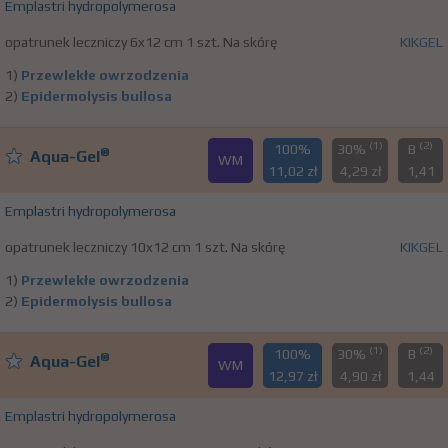
Emplastri hydropolymerosa
opatrunek leczniczy 6x12 cm 1 szt. Na skórę
KIKGEL
1)
Przewlekłe owrzodzenia
2)
Epidermolysis bullosa
(1)
(2)
100%
30%
B
®
Aqua-Gel
WM
11,02 zł
4,29 zł
1,41
Emplastri hydropolymerosa
opatrunek leczniczy 10x12 cm 1 szt. Na skórę
KIKGEL
1)
Przewlekłe owrzodzenia
2)
Epidermolysis bullosa
(1)
(2)
100%
30%
B
®
Aqua-Gel
WM
12,97 zł
4,90 zł
1,44
Emplastri hydropolymerosa