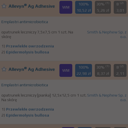
(1)
(2)
100%
30%
B
®
Allevyn
Ag Adhesive
WM
10,52 zł
5,26 zł
3,01
Emplastri antimicrobiotica
opatrunek leczniczy 7,5x7,5 cm 1 szt. Na
Smith & Nephew Sp. z
skórę
o.o.
1)
Przewlekłe owrzodzenia
2)
Epidermolysis bullosa
(1)
(2)
100%
30%
B
®
Allevyn
Ag Adhesive
WM
22,98 zł
8,37 zł
2,11
Emplastri antimicrobiotica
opatrunek leczniczy [pianka] 12,5x12,5 cm 1 szt.
Smith & Nephew Sp. z
Na skórę
o.o.
1)
Przewlekłe owrzodzenia
2)
Epidermolysis bullosa