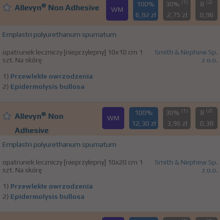
(1)
(2)
100%
30%
B
®
Allevyn
Non Adhesive
WM
6,92 zł
2,75 zł
0,96
Emplastri polyurethanum spumatum
opatrunek leczniczy [nieprzylepny] 10x10 cm 1
Smith & Nephew Sp.
szt. Na skórę
z o.o.
1)
Przewlekłe owrzodzenia
2)
Epidermolysis bullosa
(1)
(2)
100%
30%
B
®
Allevyn
Non
WM
12,30 zł
3,96 zł
0,38
Adhesive
Emplastri polyurethanum spumatum
opatrunek leczniczy [nieprzylepny] 10x20 cm 1
Smith & Nephew Sp.
szt. Na skórę
z o.o.
1)
Przewlekłe owrzodzenia
2)
Epidermolysis bullosa