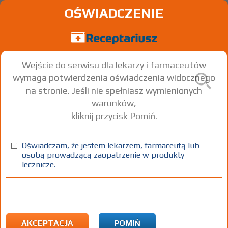
OŚWIADCZENIE
Wejście do serwisu dla lekarzy i farmaceutów
wymaga potwierdzenia oświadczenia widocznego
na stronie. Jeśli nie spełniasz wymienionych
warunków,
kliknij przycisk Pomiń.
Oświadczam, że jestem lekarzem, farmaceutą lub
osobą prowadzącą zaopatrzenie w produkty
lecznicze.
Znaleziono wyników:
146
Strona
1 z 5
Kopiuj adres strony
ICD10:
L Choroby skóry i tkanki podskórnej
L97 Owrzodzenie kończyny dolnej, niesklasyfikowane
AKCEPTACJA
POMIŃ
gdzie indziej