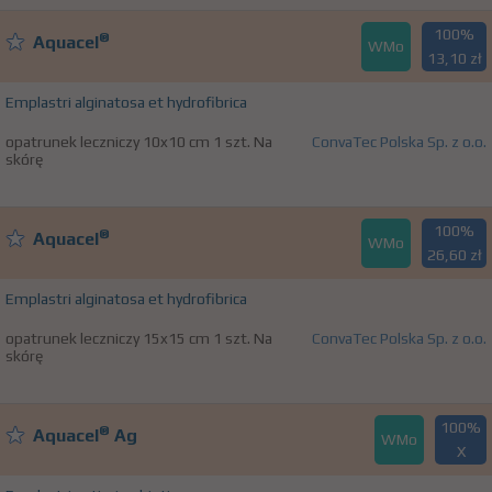
100%
®
Aquacel
WMo
13,10 zł
Emplastri alginatosa et hydrofibrica
opatrunek leczniczy 10x10 cm 1 szt. Na
ConvaTec Polska Sp. z o.o.
skórę
100%
®
Aquacel
WMo
26,60 zł
Emplastri alginatosa et hydrofibrica
opatrunek leczniczy 15x15 cm 1 szt. Na
ConvaTec Polska Sp. z o.o.
skórę
100%
®
Aquacel
Ag
WMo
X