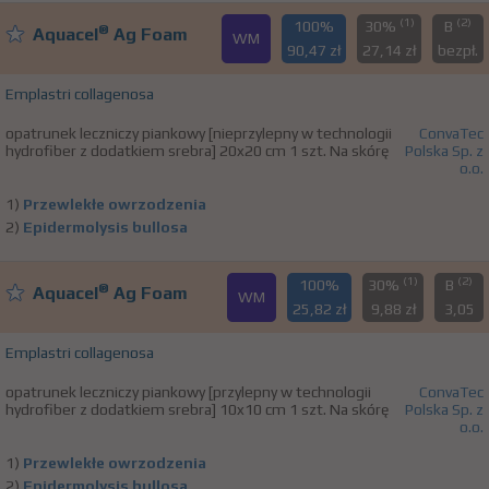
(1)
(2)
100%
30%
B
®
Aquacel
Ag Foam
WM
90,47 zł
27,14 zł
bezpł.
Emplastri collagenosa
opatrunek leczniczy piankowy [nieprzylepny w technologii
ConvaTec
hydrofiber z dodatkiem srebra] 20x20 cm 1 szt. Na skórę
Polska Sp. z
o.o.
1)
Przewlekłe owrzodzenia
2)
Epidermolysis bullosa
(1)
(2)
100%
30%
B
®
Aquacel
Ag Foam
WM
25,82 zł
9,88 zł
3,05
Emplastri collagenosa
opatrunek leczniczy piankowy [przylepny w technologii
ConvaTec
hydrofiber z dodatkiem srebra] 10x10 cm 1 szt. Na skórę
Polska Sp. z
o.o.
1)
Przewlekłe owrzodzenia
2)
Epidermolysis bullosa