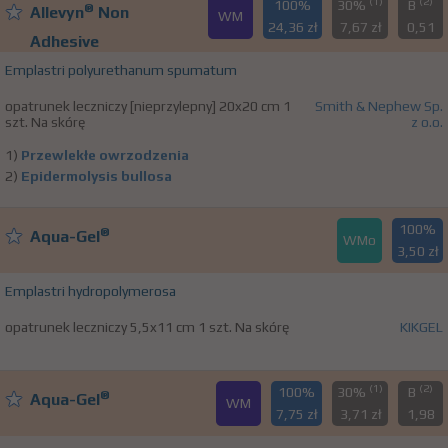
(1)
(2)
100%
30%
B
®
Allevyn
Non
WM
24,36 zł
7,67 zł
0,51
Adhesive
Emplastri polyurethanum spumatum
opatrunek leczniczy [nieprzylepny] 20x20 cm 1
Smith & Nephew Sp.
szt. Na skórę
z o.o.
1)
Przewlekłe owrzodzenia
2)
Epidermolysis bullosa
100%
®
Aqua-Gel
WMo
3,50 zł
Emplastri hydropolymerosa
opatrunek leczniczy 5,5x11 cm 1 szt. Na skórę
KIKGEL
(1)
(2)
100%
30%
B
®
Aqua-Gel
WM
7,75 zł
3,71 zł
1,98