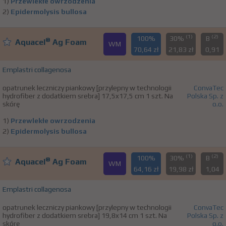
1)
Przewlekłe owrzodzenia
2)
Epidermolysis bullosa
(1)
(2)
100%
30%
B
®
Aquacel
Ag Foam
WM
70,64 zł
21,83 zł
0,91
Emplastri collagenosa
opatrunek leczniczy piankowy [przylepny w technologii
ConvaTec
hydrofiber z dodatkiem srebra] 17,5x17,5 cm 1 szt. Na
Polska Sp. z
skórę
o.o.
1)
Przewlekłe owrzodzenia
2)
Epidermolysis bullosa
(1)
(2)
100%
30%
B
®
Aquacel
Ag Foam
WM
64,16 zł
19,98 zł
1,04
Emplastri collagenosa
opatrunek leczniczy piankowy [przylepny w technologii
ConvaTec
hydrofiber z dodatkiem srebra] 19,8x14 cm 1 szt. Na
Polska Sp. z
skórę
o.o.