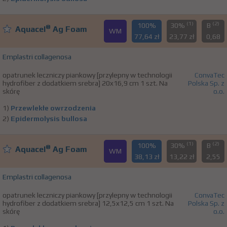
(1)
(2)
100%
30%
B
®
Aquacel
Ag Foam
WM
77,64 zł
23,77 zł
0,68
Emplastri collagenosa
opatrunek leczniczy piankowy [przylepny w technologii
ConvaTec
hydrofiber z dodatkiem srebra] 20x16,9 cm 1 szt. Na
Polska Sp. z
skórę
o.o.
1)
Przewlekłe owrzodzenia
2)
Epidermolysis bullosa
(1)
(2)
100%
30%
B
®
Aquacel
Ag Foam
WM
38,13 zł
13,22 zł
2,55
Emplastri collagenosa
opatrunek leczniczy piankowy [przylepny w technologii
ConvaTec
hydrofiber z dodatkiem srebra] 12,5x12,5 cm 1 szt. Na
Polska Sp. z
skórę
o.o.