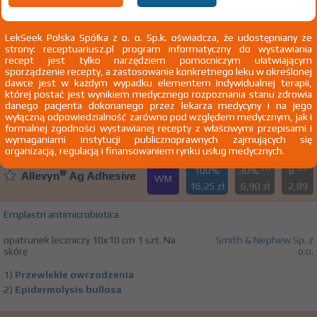
LekSeek Polska Spółka z o. o. Sp.k. oświadcza, że udostępniany ze
100%
Actisept
strony: receptuariusz.pl program informatyczny do wystawiania
OTC
17,29 zł
recept jest tylko narzędziem pomocniczym ułatwiającym
sporządzenie recepty, a zastosowanie konkretnego leku w określonej
dawce jest w każdym wypadku elementem indywidualnej terapii,
Polyvidoni iodum
której postać jest wynikiem medycznego rozpoznania stanu zdrowia
danego pacjenta dokonanego przez lekarza medycyny i na jego
krem 100 mg/g 1 op. 1 g
Przedsiębiorstwo Produkcji Farmaceutycznej
wyłączną odpowiedzialność zarówno pod względem medycznym, jak i
Na skórę
Hasco-Lek SA
formalnej zgodności wystawianej recepty z właściwymi przepisami i
wymaganiami instytucji publicznoprawnych zajmujących się
organizacją, regulacją i finansowaniem rynku usług medycznych.
(1)
(2)
100%
30%
B
®
Allevyn
Ag Adhesive
WM
16,25 zł
6,90 zł
2,89
Emplastri antimicrobiotica
opatrunek leczniczy 10x10 cm 1 szt. Na
Smith & Nephew Sp. z
skórę
o.o.
1)
Przewlekłe owrzodzenia
2)
Epidermolysis bullosa