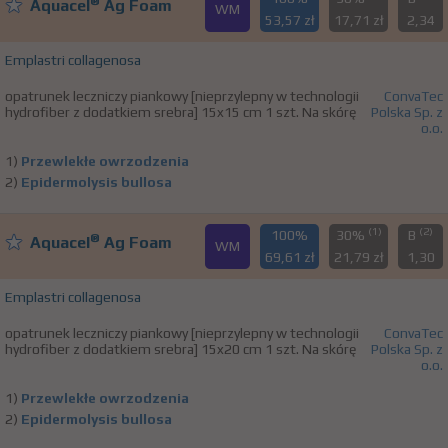
®
Aquacel
Ag Foam
WM
53,57 zł
17,71 zł
2,34
Emplastri collagenosa
opatrunek leczniczy piankowy [nieprzylepny w technologii
ConvaTec
hydrofiber z dodatkiem srebra] 15x15 cm 1 szt. Na skórę
Polska Sp. z
o.o.
1)
Przewlekłe owrzodzenia
2)
Epidermolysis bullosa
(1)
(2)
100%
30%
B
®
Aquacel
Ag Foam
WM
69,61 zł
21,79 zł
1,30
Emplastri collagenosa
opatrunek leczniczy piankowy [nieprzylepny w technologii
ConvaTec
hydrofiber z dodatkiem srebra] 15x20 cm 1 szt. Na skórę
Polska Sp. z
o.o.
1)
Przewlekłe owrzodzenia
2)
Epidermolysis bullosa