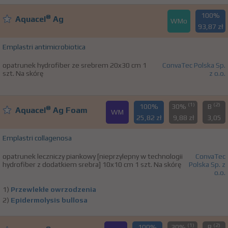
100%
®
Aquacel
Ag
WMo
93,87 zł
Emplastri antimicrobiotica
opatrunek hydrofiber ze srebrem 20x30 cm 1
ConvaTec Polska Sp.
szt. Na skórę
z o.o.
(1)
(2)
100%
30%
B
®
Aquacel
Ag Foam
WM
25,82 zł
9,88 zł
3,05
Emplastri collagenosa
opatrunek leczniczy piankowy [nieprzylepny w technologii
ConvaTec
hydrofiber z dodatkiem srebra] 10x10 cm 1 szt. Na skórę
Polska Sp. z
o.o.
1)
Przewlekłe owrzodzenia
2)
Epidermolysis bullosa
(1)
(2)
100%
30%
B