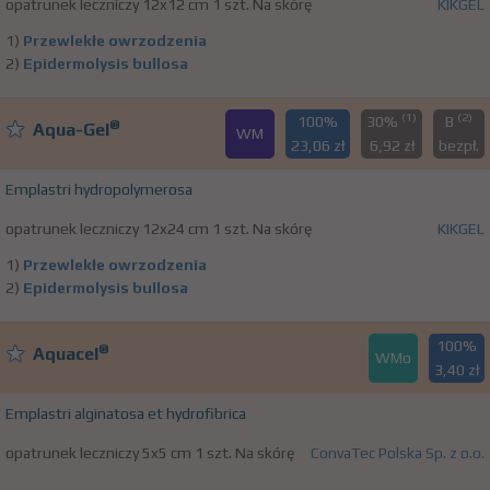
opatrunek leczniczy 12x12 cm 1 szt. Na skórę
KIKGEL
1)
Przewlekłe owrzodzenia
2)
Epidermolysis bullosa
(1)
(2)
100%
30%
B
®
Aqua-Gel
WM
23,06 zł
6,92 zł
bezpł.
Emplastri hydropolymerosa
opatrunek leczniczy 12x24 cm 1 szt. Na skórę
KIKGEL
1)
Przewlekłe owrzodzenia
2)
Epidermolysis bullosa
100%
®
Aquacel
WMo
3,40 zł
Emplastri alginatosa et hydrofibrica
opatrunek leczniczy 5x5 cm 1 szt. Na skórę
ConvaTec Polska Sp. z o.o.