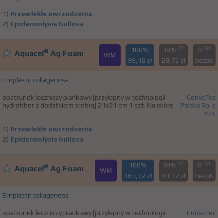
1)
Przewlekłe owrzodzenia
2)
Epidermolysis bullosa
(1)
(2)
100%
30%
B
®
Aquacel
Ag Foam
WM
99,16 zł
29,75 zł
bezpł.
Emplastri collagenosa
opatrunek leczniczy piankowy [przylepny w technologii
ConvaTec
hydrofiber z dodatkiem srebra] 21x21 cm 1 szt. Na skórę
Polska Sp. z
o.o.
1)
Przewlekłe owrzodzenia
2)
Epidermolysis bullosa
(1)
(2)
100%
30%
B
®
Aquacel
Ag Foam
WM
163,72 zł
49,12 zł
bezpł.
Emplastri collagenosa
opatrunek leczniczy piankowy [przylepny w technologii
ConvaTec