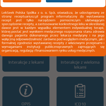
LekSeek Polska Spółka z o. o. Sp.k. oświadcza, że udostępniany ze
strony: receptuariusz.pl program informatyczny do wystawiania
Wszystkie dawki leku
ATC
recept jest tylko narzędziem pomocniczym ułatwiającym
sporządzenie recepty, a zastosowanie konkretnego leku w określonej
dawce jest w każdym wypadku elementem indywidualnej terapii,
której postać jest wynikiem medycznego rozpoznania stanu zdrowia
danego pacjenta dokonanego przez lekarza medycyny i na jego
wyłączną odpowiedzialność zarówno pod względem medycznym, jak i
formalnej zgodności wystawianej recepty z właściwymi przepisami i
wymaganiami instytucji publicznoprawnych zajmujących się
organizacją, regulacją i finansowaniem rynku usług medycznych.
Interakcje z lekami
Interakcje z wieloma
lekami
OPIS
ICD10