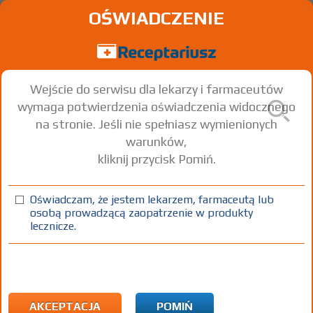
OŚWIADCZENIE
Wejście do serwisu dla lekarzy i farmaceutów
wymaga potwierdzenia oświadczenia widocznego
na stronie. Jeśli nie spełniasz wymienionych
warunków,
kliknij przycisk Pomiń.
®
Aquacel
Ag
Emplastri antimicrobiotica
Oświadczam, że jestem lekarzem, farmaceutą lub
osobą prowadzącą zaopatrzenie w produkty
opatrunek hydrofiber ze
10x10
1
Na
lecznicze.
srebrem
cm
szt.
skórę
100%
WMo
18,12
AKCEPTACJA
POMIŃ