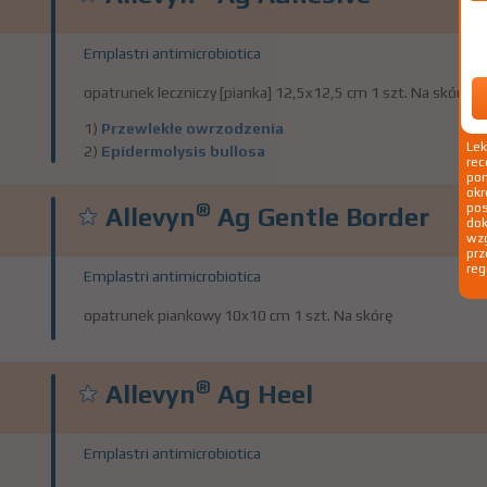
Emplastri antimicrobiotica
opatrunek leczniczy [pianka] 12,5x12,5 cm 1 szt. Na skórę
1)
Przewlekłe owrzodzenia
Le
2)
Epidermolysis bullosa
rec
pom
okr
®
po
Allevyn
Ag Gentle Border
dok
wzg
prz
reg
Emplastri antimicrobiotica
opatrunek piankowy 10x10 cm 1 szt. Na skórę
®
Allevyn
Ag Heel
Emplastri antimicrobiotica