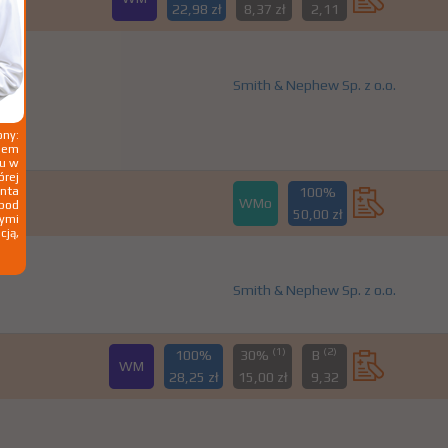
22,98 zł
8,37 zł
2,11
Smith & Nephew Sp. z o.o.
ny:
ziem
ku w
órej
nta
100%
WMo
 pod
50,00 zł
wymi
cją,
Smith & Nephew Sp. z o.o.
(1)
(2)
100%
30%
B
WM
28,25 zł
15,00 zł
9,32