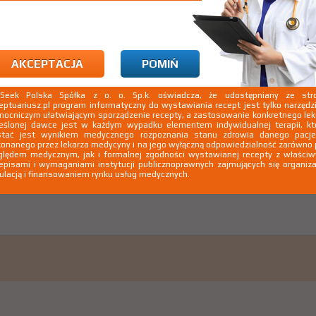
AKCEPTACJA
POMIŃ
kSeek Polska Spółka z o. o. Sp.k. oświadcza, że udostępniany ze stro
eptuariusz.pl program informatyczny do wystawiania recept jest tylko narzęd
ocniczym ułatwiającym sporządzenie recepty, a zastosowanie konkretnego le
eślonej dawce jest w każdym wypadku elementem indywidualnej terapii, kt
stać jest wynikiem medycznego rozpoznania stanu zdrowia danego pacje
onanego przez lekarza medycyny i na jego wyłączną odpowiedzialność zarówno
lędem medycznym, jak i formalnej zgodności wystawianej recepty z właści
episami i wymaganiami instytucji publicznoprawnych zajmujących się organiza
ulacją i finansowaniem rynku usług medycznych.