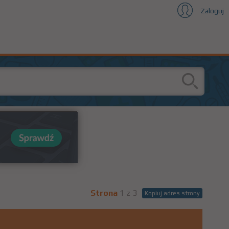
Zaloguj
Strona
1 z 3
Kopiuj adres strony