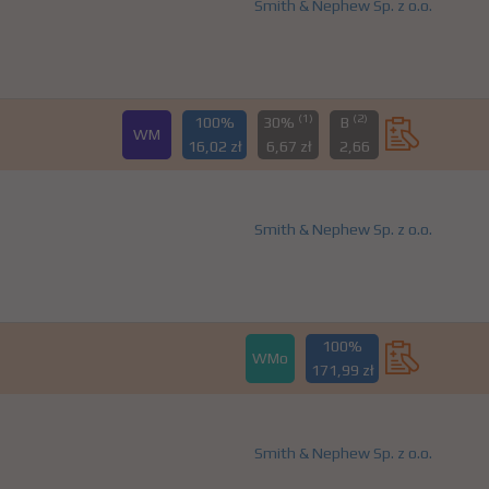
Smith & Nephew Sp. z o.o.
(1)
(2)
100%
30%
B
WM
16,02 zł
6,67 zł
2,66
Smith & Nephew Sp. z o.o.
100%
WMo
171,99 zł
Smith & Nephew Sp. z o.o.