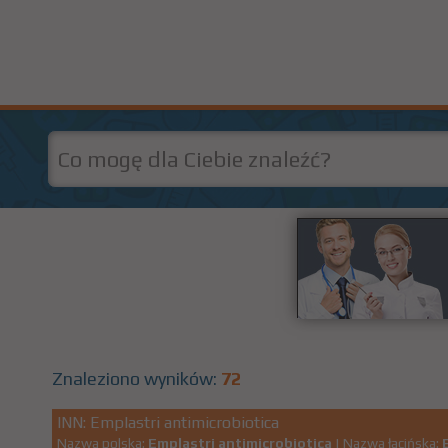
Znaleziono wyników:
72
INN: Emplastri antimicrobiotica
Nazwa polska:
Emplastri antimicrobiotica
| Nazwa łacińska: