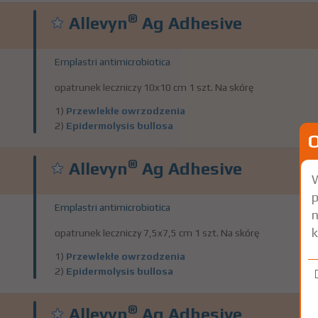
®
Allevyn
Ag Adhesive
Emplastri antimicrobiotica
opatrunek leczniczy 10x10 cm 1 szt. Na skórę
1)
Przewlekłe owrzodzenia
2)
Epidermolysis bullosa
®
Allevyn
Ag Adhesive
W
p
Emplastri antimicrobiotica
n
k
opatrunek leczniczy 7,5x7,5 cm 1 szt. Na skórę
1)
Przewlekłe owrzodzenia
2)
Epidermolysis bullosa
®
Allevyn
Ag Adhesive