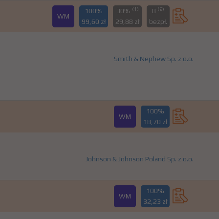
(1)
(2)
100%
30%
B
WM
99,60 zł
29,88 zł
bezpł.
Smith & Nephew Sp. z o.o.
100%
WM
18,70 zł
Johnson & Johnson Poland Sp. z o.o.
100%
WM
32,23 zł