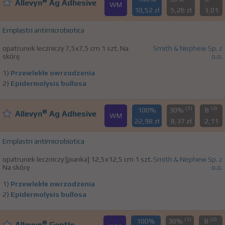
®
Allevyn
Ag Adhesive
WM
10,52 zł
5,26 zł
3,01
Emplastri antimicrobiotica
opatrunek leczniczy 7,5x7,5 cm 1 szt. Na
Smith & Nephew Sp. z
skórę
o.o.
1)
Przewlekłe owrzodzenia
2)
Epidermolysis bullosa
(1)
(2)
100%
30%
B
®
Allevyn
Ag Adhesive
WM
22,98 zł
8,37 zł
2,11
Emplastri antimicrobiotica
opatrunek leczniczy [pianka] 12,5x12,5 cm 1 szt.
Smith & Nephew Sp. z
Na skórę
o.o.
1)
Przewlekłe owrzodzenia
2)
Epidermolysis bullosa
(1)
(2)
100%
30%
B
®
Allevyn
Gentle