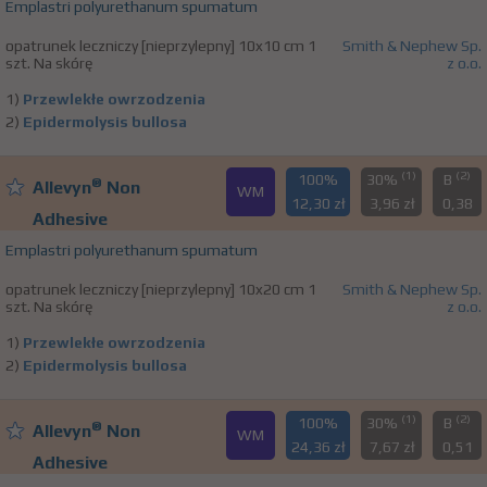
Emplastri polyurethanum spumatum
opatrunek leczniczy [nieprzylepny] 10x10 cm 1
Smith & Nephew Sp.
szt. Na skórę
z o.o.
1)
Przewlekłe owrzodzenia
2)
Epidermolysis bullosa
(1)
(2)
100%
30%
B
®
Allevyn
Non
WM
12,30 zł
3,96 zł
0,38
Adhesive
Emplastri polyurethanum spumatum
opatrunek leczniczy [nieprzylepny] 10x20 cm 1
Smith & Nephew Sp.
szt. Na skórę
z o.o.
1)
Przewlekłe owrzodzenia
2)
Epidermolysis bullosa
(1)
(2)
100%
30%
B
®
Allevyn
Non
WM
24,36 zł
7,67 zł
0,51
Adhesive