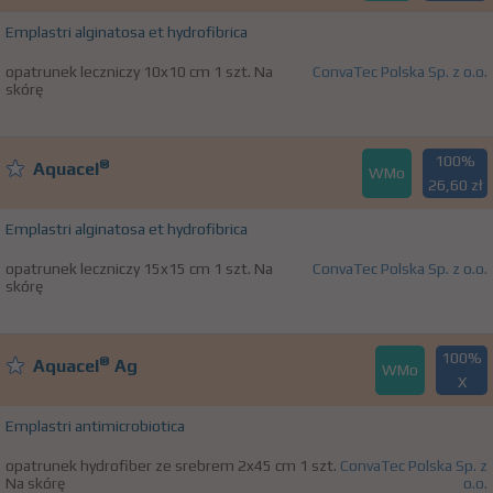
Emplastri alginatosa et hydrofibrica
opatrunek leczniczy 10x10 cm 1 szt. Na
ConvaTec Polska Sp. z o.o.
skórę
100%
®
Aquacel
WMo
26,60 zł
Emplastri alginatosa et hydrofibrica
opatrunek leczniczy 15x15 cm 1 szt. Na
ConvaTec Polska Sp. z o.o.
skórę
100%
®
Aquacel
Ag
WMo
X
Emplastri antimicrobiotica
opatrunek hydrofiber ze srebrem 2x45 cm 1 szt.
ConvaTec Polska Sp. z
Na skórę
o.o.