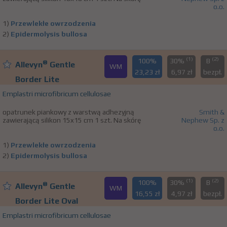
o.o.
1)
Przewlekłe owrzodzenia
2)
Epidermolysis bullosa
(1)
(2)
100%
30%
B
®
Allevyn
Gentle
WM
23,23 zł
6,97 zł
bezpł.
Border Lite
Emplastri microfibricum cellulosae
opatrunek piankowy z warstwą adhezyjną
Smith &
zawierającą silikon 15x15 cm 1 szt. Na skórę
Nephew Sp. z
o.o.
1)
Przewlekłe owrzodzenia
2)
Epidermolysis bullosa
(1)
(2)
100%
30%
B
®
Allevyn
Gentle
WM
16,55 zł
4,97 zł
bezpł.
Border Lite Oval
Emplastri microfibricum cellulosae