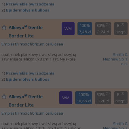
1)
Przewlekłe owrzodzenia
2)
Epidermolysis bullosa
(1)
(2)
100%
30%
B
®
Allevyn
Gentle
WM
7,46 zł
2,24 zł
bezpł.
Border Lite
Emplastri microfibricum cellulosae
opatrunek piankowy z warstwą adhezyjną
Smith &
zawierającą silikon 8x8 cm 1 szt. Na skórę
Nephew Sp. z
o.o.
1)
Przewlekłe owrzodzenia
2)
Epidermolysis bullosa
(1)
(2)
100%
30%
B
®
Allevyn
Gentle
WM
10,66 zł
3,20 zł
bezpł.
Border Lite
Emplastri microfibricum cellulosae
opatrunek piankowy z warstwą adhezyjną
Smith &
zawierającą silikon 10x10 cm 1 szt. Na skórę
Nephew Sp. z