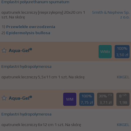
Emplastri polyurethanum spumatum
opatrunek leczniczy [nieprzylepny] 20x20 cm 1
Smith & Nephew Sp.
szt. Na skórę
z o.o.
1)
Przewlekłe owrzodzenia
2)
Epidermolysis bullosa
100%
®
Aqua-Gel
WMo
3,50 zł
Emplastri hydropolymerosa
opatrunek leczniczy 5,5x11 cm 1 szt. Na skórę
KIKGEL
(1)
(2)
100%
30%
B
®
Aqua-Gel
WM
7,75 zł
3,71 zł
1,98
Emplastri hydropolymerosa
opatrunek leczniczy 6x12 cm 1 szt. Na skórę
KIKGEL