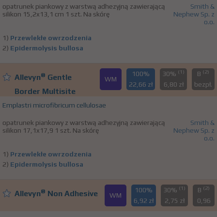
opatrunek piankowy z warstwą adhezyjną zawierającą
Smith &
silikon 15,2x13,1 cm 1 szt. Na skórę
Nephew Sp. z
o.o.
1)
Przewlekłe owrzodzenia
2)
Epidermolysis bullosa
(1)
(2)
100%
30%
B
®
Allevyn
Gentle
WM
22,66 zł
6,80 zł
bezpł.
Border Multisite
Emplastri microfibricum cellulosae
opatrunek piankowy z warstwą adhezyjną zawierającą
Smith &
silikon 17,1x17,9 1 szt. Na skórę
Nephew Sp. z
o.o.
1)
Przewlekłe owrzodzenia
2)
Epidermolysis bullosa
(1)
(2)
100%
30%
B
®
Allevyn
Non Adhesive
WM
6,92 zł
2,75 zł
0,96