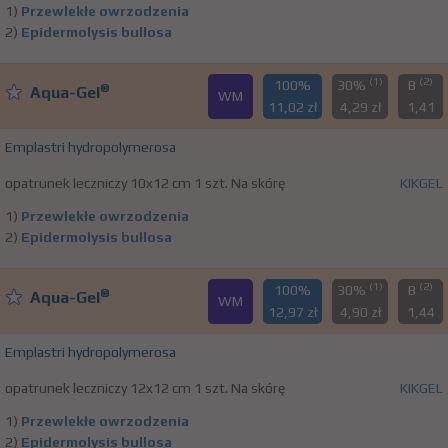
1)
Przewlekłe owrzodzenia
2)
Epidermolysis bullosa
(1)
(2)
100%
30%
B
®
Aqua-Gel
WM
11,02 zł
4,29 zł
1,41
Emplastri hydropolymerosa
opatrunek leczniczy 10x12 cm 1 szt. Na skórę
KIKGEL
1)
Przewlekłe owrzodzenia
2)
Epidermolysis bullosa
(1)
(2)
100%
30%
B
®
Aqua-Gel
WM
12,97 zł
4,90 zł
1,44
Emplastri hydropolymerosa
opatrunek leczniczy 12x12 cm 1 szt. Na skórę
KIKGEL
1)
Przewlekłe owrzodzenia
2)
Epidermolysis bullosa