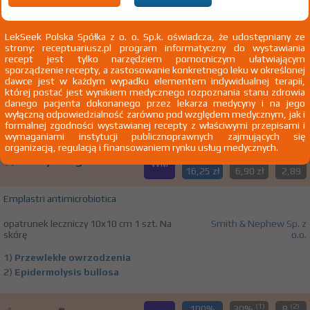
100%
Actisept
LekSeek Polska Spółka z o. o. Sp.k. oświadcza, że udostępniany ze
OTC
17,29 zł
strony: receptuariusz.pl program informatyczny do wystawiania
recept jest tylko narzędziem pomocniczym ułatwiającym
sporządzenie recepty, a zastosowanie konkretnego leku w określonej
Polyvidoni iodum
dawce jest w każdym wypadku elementem indywidualnej terapii,
której postać jest wynikiem medycznego rozpoznania stanu zdrowia
krem 100 mg/g 1 op. 1 g
Przedsiębiorstwo Produkcji Farmaceutycznej
danego pacjenta dokonanego przez lekarza medycyny i na jego
Na skórę
Hasco-Lek SA
wyłączną odpowiedzialność zarówno pod względem medycznym, jak i
formalnej zgodności wystawianej recepty z właściwymi przepisami i
wymaganiami instytucji publicznoprawnych zajmujących się
organizacją, regulacją i finansowaniem rynku usług medycznych.
(1)
(2)
100%
30%
B
®
Allevyn
Ag Adhesive
WM
16,25 zł
6,90 zł
2,89
Emplastri antimicrobiotica
opatrunek leczniczy 10x10 cm 1 szt. Na
Smith & Nephew Sp. z
skórę
o.o.
1)
Przewlekłe owrzodzenia
2)
Epidermolysis bullosa
(1)
(2)
100%
30%
B