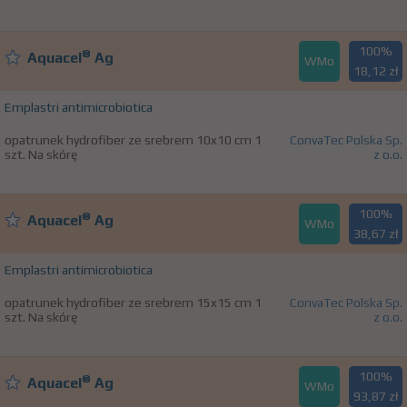
100%
®
Aquacel
Ag
WMo
18,12 zł
Emplastri antimicrobiotica
opatrunek hydrofiber ze srebrem 10x10 cm 1
ConvaTec Polska Sp.
szt. Na skórę
z o.o.
100%
®
Aquacel
Ag
WMo
38,67 zł
Emplastri antimicrobiotica
opatrunek hydrofiber ze srebrem 15x15 cm 1
ConvaTec Polska Sp.
szt. Na skórę
z o.o.
100%
®
Aquacel
Ag
WMo
93,87 zł