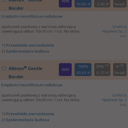
WM
10,66 zł
3,20 zł
bezpł.
Border
Emplastri microfibricum cellulosae
opatrunek piankowy z warstwą adhezyjną
Smith &
zawierającą silikon 10x10 cm 1 szt. Na skórę
Nephew Sp. z
o.o.
1)
Przewlekłe owrzodzenia
2)
Epidermolysis bullosa
(1)
(2)
100%
30%
B
®
Allevyn
Gentle
WM
20,43 zł
6,13 zł
bezpł.
Border
Emplastri microfibricum cellulosae
opatrunek piankowy z warstwą adhezyjną
Smith &
zawierającą silikon 10x20 cm 1 szt. Na skórę
Nephew Sp. z
o.o.
1)
Przewlekłe owrzodzenia
2)
Epidermolysis bullosa