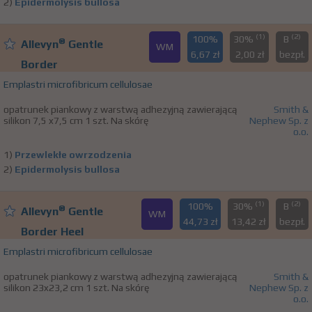
2)
Epidermolysis bullosa
(1)
(2)
100%
30%
B
®
Allevyn
Gentle
WM
6,67 zł
2,00 zł
bezpł.
Border
Emplastri microfibricum cellulosae
opatrunek piankowy z warstwą adhezyjną zawierającą
Smith &
silikon 7,5 x7,5 cm 1 szt. Na skórę
Nephew Sp. z
o.o.
1)
Przewlekłe owrzodzenia
2)
Epidermolysis bullosa
(1)
(2)
100%
30%
B
®
Allevyn
Gentle
WM
44,73 zł
13,42 zł
bezpł.
Border Heel
Emplastri microfibricum cellulosae
opatrunek piankowy z warstwą adhezyjną zawierającą
Smith &
silikon 23x23,2 cm 1 szt. Na skórę
Nephew Sp. z
o.o.