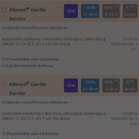
(1)
(2)
100%
30%
B
®
Allevyn
Gentle
WM
15,98 zł
4,79 zł
bezpł.
Border
Emplastri microfibricum cellulosae
opatrunek piankowy z warstwą adhezyjną zawierającą
Smith &
silikon 12,5x12,5 cm 1 szt. Na skórę
Nephew Sp. z
o.o.
1)
Przewlekłe owrzodzenia
2)
Epidermolysis bullosa
(1)
(2)
100%
30%
B
®
Allevyn
Gentle
WM
29,99 zł
9,00 zł
bezpł.
Border
Emplastri microfibricum cellulosae
opatrunek piankowy z warstwą adhezyjną zawierającą
Smith &
silikon 17,5x17,5 cm 1 szt. Na skórę
Nephew Sp. z
o.o.
1)
Przewlekłe owrzodzenia