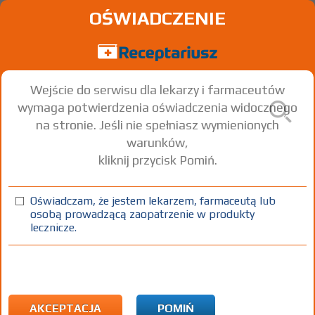
OŚWIADCZENIE
Wejście do serwisu dla lekarzy i farmaceutów
wymaga potwierdzenia oświadczenia widocznego
na stronie. Jeśli nie spełniasz wymienionych
warunków,
kliknij przycisk Pomiń.
Oświadczam, że jestem lekarzem, farmaceutą lub
osobą prowadzącą zaopatrzenie w produkty
lecznicze.
Znaleziono wyników:
222
Strona
1 z 8
Kopiuj adres strony
ICD10:
L Choroby skóry i tkanki podskórnej
L89 Owrzodzenie odleżynowe
AKCEPTACJA
POMIŃ