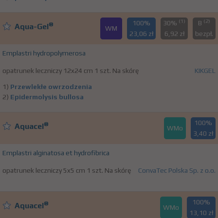
(1)
(2)
100%
30%
B
®
Aqua-Gel
WM
23,06 zł
6,92 zł
bezpł.
Emplastri hydropolymerosa
opatrunek leczniczy 12x24 cm 1 szt. Na skórę
KIKGEL
1)
Przewlekłe owrzodzenia
2)
Epidermolysis bullosa
100%
®
Aquacel
WMo
3,40 zł
Emplastri alginatosa et hydrofibrica
opatrunek leczniczy 5x5 cm 1 szt. Na skórę
ConvaTec Polska Sp. z o.o.
100%
®
Aquacel
WMo
13,10 zł