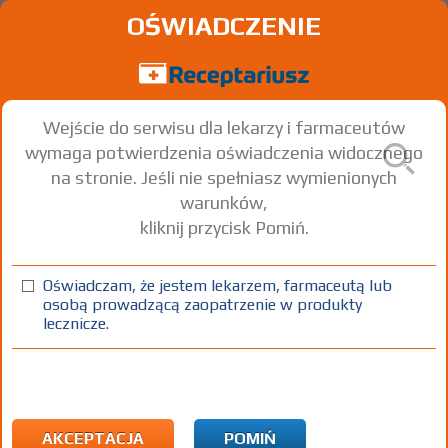
OŚWIADCZENIE
Wejście do serwisu dla lekarzy i farmaceutów
wymaga potwierdzenia oświadczenia widocznego
na stronie. Jeśli nie spełniasz wymienionych
warunków,
kliknij przycisk Pomiń.
Oświadczam, że jestem lekarzem, farmaceutą lub
osobą prowadzącą zaopatrzenie w produkty
lecznicze.
Znaleziono wyników:
25
Strona
1 z 1
Kopiuj adres strony
ICD10:
T Urazy obejmujące liczne okolice ciała
T20 Oparzenie termiczne i chemiczne głowy i szyi
AKCEPTACJA
POMIŃ