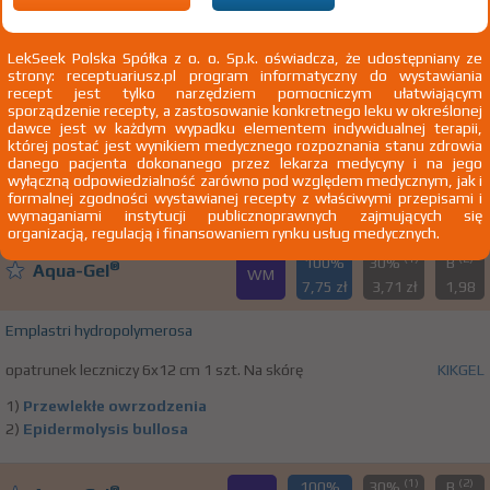
T20.1 Oparzenie termiczne głowy i szyi, I stopnia
LekSeek Polska Spółka z o. o. Sp.k. oświadcza, że udostępniany ze
strony: receptuariusz.pl program informatyczny do wystawiania
100%
®
Aqua-Gel
recept jest tylko narzędziem pomocniczym ułatwiającym
WMo
3,50 zł
sporządzenie recepty, a zastosowanie konkretnego leku w określonej
dawce jest w każdym wypadku elementem indywidualnej terapii,
której postać jest wynikiem medycznego rozpoznania stanu zdrowia
Emplastri hydropolymerosa
danego pacjenta dokonanego przez lekarza medycyny i na jego
wyłączną odpowiedzialność zarówno pod względem medycznym, jak i
opatrunek leczniczy 5,5x11 cm 1 szt. Na skórę
KIKGEL
formalnej zgodności wystawianej recepty z właściwymi przepisami i
wymaganiami instytucji publicznoprawnych zajmujących się
organizacją, regulacją i finansowaniem rynku usług medycznych.
(1)
(2)
100%
30%
B
®
Aqua-Gel
WM
7,75 zł
3,71 zł
1,98
Emplastri hydropolymerosa
opatrunek leczniczy 6x12 cm 1 szt. Na skórę
KIKGEL
1)
Przewlekłe owrzodzenia
2)
Epidermolysis bullosa
(1)
(2)
100%
30%
B