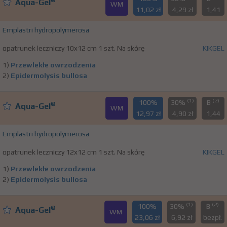
®
Aqua-Gel
WM
11,02 zł
4,29 zł
1,41
Emplastri hydropolymerosa
opatrunek leczniczy 10x12 cm 1 szt. Na skórę
KIKGEL
1)
Przewlekłe owrzodzenia
2)
Epidermolysis bullosa
(1)
(2)
100%
30%
B
®
Aqua-Gel
WM
12,97 zł
4,90 zł
1,44
Emplastri hydropolymerosa
opatrunek leczniczy 12x12 cm 1 szt. Na skórę
KIKGEL
1)
Przewlekłe owrzodzenia
2)
Epidermolysis bullosa
(1)
(2)
100%
30%
B
®
Aqua-Gel
WM
23,06 zł
6,92 zł
bezpł.