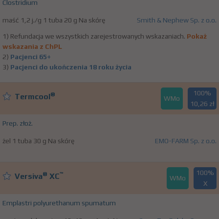
Clostridium
maść 1,2 j./g 1 tuba 20 g Na skórę
Smith & Nephew Sp. z o.o.
1) Refundacja we wszystkich zarejestrowanych wskazaniach.
Pokaż
wskazania z ChPL
2)
Pacjenci 65+
3)
Pacjenci do ukończenia 18 roku życia
100%
®
Termcool
WMo
10,26 zł
Prep. złoż.
żel 1 tuba 30 g Na skórę
EMO-FARM Sp. z o.o.
100%
®
™
Versiva
XC
WMo
X
Emplastri polyurethanum spumatum