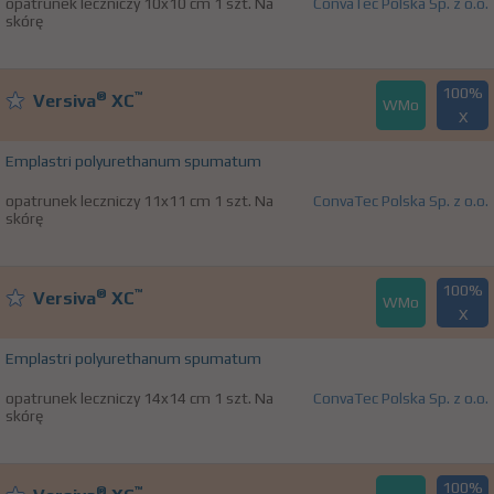
opatrunek leczniczy 10x10 cm 1 szt. Na
ConvaTec Polska Sp. z o.o.
skórę
100%
®
™
Versiva
XC
WMo
X
Emplastri polyurethanum spumatum
opatrunek leczniczy 11x11 cm 1 szt. Na
ConvaTec Polska Sp. z o.o.
skórę
100%
®
™
Versiva
XC
WMo
X
Emplastri polyurethanum spumatum
opatrunek leczniczy 14x14 cm 1 szt. Na
ConvaTec Polska Sp. z o.o.
skórę
100%
®
™