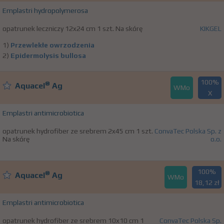
Emplastri hydropolymerosa
opatrunek leczniczy 12x24 cm 1 szt. Na skórę
KIKGEL
1)
Przewlekłe owrzodzenia
2)
Epidermolysis bullosa
100%
®
Aquacel
Ag
WMo
X
Emplastri antimicrobiotica
opatrunek hydrofiber ze srebrem 2x45 cm 1 szt.
ConvaTec Polska Sp. z
Na skórę
o.o.
100%
®
Aquacel
Ag
WMo
18,12 zł
Emplastri antimicrobiotica
opatrunek hydrofiber ze srebrem 10x10 cm 1
ConvaTec Polska Sp.