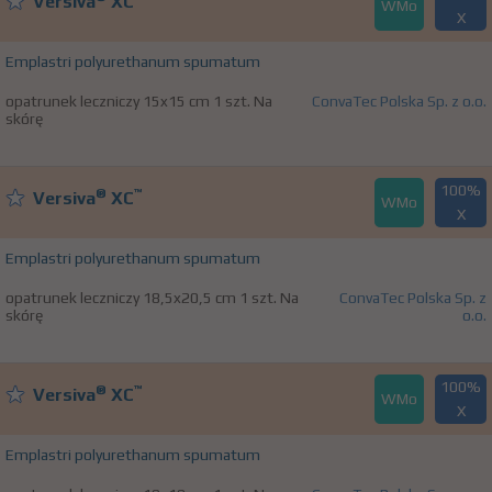
Versiva
XC
WMo
X
Emplastri polyurethanum spumatum
opatrunek leczniczy 15x15 cm 1 szt. Na
ConvaTec Polska Sp. z o.o.
skórę
100%
®
™
Versiva
XC
WMo
X
Emplastri polyurethanum spumatum
opatrunek leczniczy 18,5x20,5 cm 1 szt. Na
ConvaTec Polska Sp. z
skórę
o.o.
100%
®
™
Versiva
XC
WMo
X
Emplastri polyurethanum spumatum