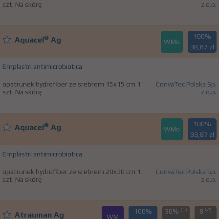
szt. Na skórę
z o.o.
100%
®
Aquacel
Ag
WMo
38,67 zł
Emplastri antimicrobiotica
opatrunek hydrofiber ze srebrem 15x15 cm 1
ConvaTec Polska Sp.
szt. Na skórę
z o.o.
100%
®
Aquacel
Ag
WMo
93,87 zł
Emplastri antimicrobiotica
opatrunek hydrofiber ze srebrem 20x30 cm 1
ConvaTec Polska Sp.
szt. Na skórę
z o.o.
(1)
(2)
100%
30%
B
Atrauman Ag
WM