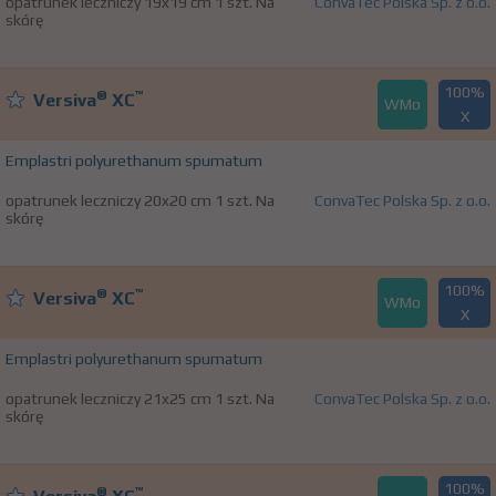
opatrunek leczniczy 19x19 cm 1 szt. Na
ConvaTec Polska Sp. z o.o.
skórę
100%
®
™
Versiva
XC
WMo
X
Emplastri polyurethanum spumatum
opatrunek leczniczy 20x20 cm 1 szt. Na
ConvaTec Polska Sp. z o.o.
skórę
100%
®
™
Versiva
XC
WMo
X
Emplastri polyurethanum spumatum
opatrunek leczniczy 21x25 cm 1 szt. Na
ConvaTec Polska Sp. z o.o.
skórę
100%
®
™