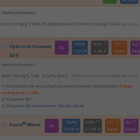
10,29 zł
Hydrocortisonum
krem 5 mg/g 1 tuba 15 g Miejscowo
Aflofarm Farmacja Polska Sp. z o.o.
(1)
(2)
100%
50%
75+
DZ
Hydrocortisonum
Rx
7,67 zł
3,46 zł
bezpł.
bezp
AFP
Hydrocortisonum
krem 10 mg/g 1 op. 15 g Na skórę
Aflofarm Farmacja Polska Sp. z o.o.
1) Refundacja we wszystkich zarejestrowanych wskazaniach.
Pokaż
wskazania z ChPL
2)
Pacjenci 65+
3)
Pacjenci do ukończenia 18 roku życia
(1)
(2)
(3)
100%
50%
75+
DZ
®
Iruxol
Mono
Rx
55,76 zł
27,88 zł
bezpł.
bezpł.