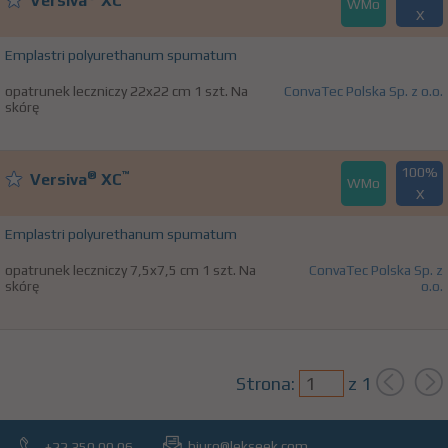
Versiva
XC
WMo
X
Emplastri polyurethanum spumatum
opatrunek leczniczy 22x22 cm 1 szt. Na
ConvaTec Polska Sp. z o.o.
skórę
100%
®
™
Versiva
XC
WMo
X
Emplastri polyurethanum spumatum
opatrunek leczniczy 7,5x7,5 cm 1 szt. Na
ConvaTec Polska Sp. z
skórę
o.o.
Strona:
z
1
biuro@lekseek.com
+22 350 00 06