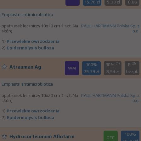
15,76 zł
5,33 zł
0,86
Emplastri antimicrobiotica
opatrunek leczniczy 10x10 cm 1 szt. Na
PAUL HARTMANN Polska Sp. z
skórę
o.o.
1)
Przewlekłe owrzodzenia
2)
Epidermolysis bullosa
(1)
(2)
100%
30%
B
Atrauman Ag
WM
29,79 zł
8,94 zł
bezpł.
Emplastri antimicrobiotica
opatrunek leczniczy 10x20 cm 1 szt. Na
PAUL HARTMANN Polska Sp. z
skórę
o.o.
1)
Przewlekłe owrzodzenia
2)
Epidermolysis bullosa
100%
Hydrocortisonum Aflofarm
OTC