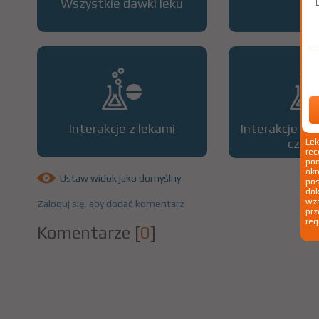
Wszystkie dawki leku
OP
Interakcje z lekami
Interakcje z 
czyn
Le
rec
pom
okr
Ustaw widok jako domyślny
po
dok
wzg
Zaloguj się, aby dodać komentarz
prz
reg
Komentarze
[
0
]