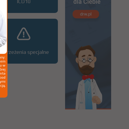
ICD10
Ostrzeżenia specjalne
ny:
ziem
ku w
órej
nta
 pod
wymi
cją,