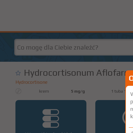
Hydrocortisonum Aflofarm
Hydrocortisone
krem
5 mg/g
1 tuba 15 g
W
p
n
k