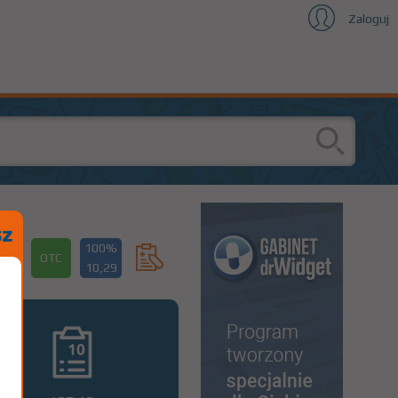
Zaloguj
100%
OTC
10,29