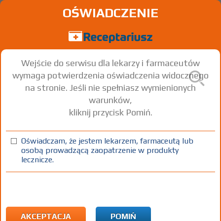
OŚWIADCZENIE
Wejście do serwisu dla lekarzy i farmaceutów
wymaga potwierdzenia oświadczenia widocznego
na stronie. Jeśli nie spełniasz wymienionych
warunków,
kliknij przycisk Pomiń.
Oświadczam, że jestem lekarzem, farmaceutą lub
osobą prowadzącą zaopatrzenie w produkty
lecznicze.
Znaleziono wyników:
52
Strona
1 z 2
Kopiuj adres strony
ICD10:
L Choroby skóry i tkanki podskórnej
L28 Przewlekły liszaj pospolity i świerzbiączka
AKCEPTACJA
POMIŃ