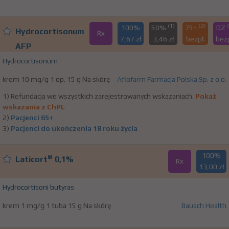
(1)
(2)
100%
50%
75+
DZ
Hydrocortisonum
Rx
7,67 zł
3,46 zł
bezpł.
bezp
AFP
Hydrocortisonum
krem 10 mg/g 1 op. 15 g Na skórę
Aflofarm Farmacja Polska Sp. z o.o.
1) Refundacja we wszystkich zarejestrowanych wskazaniach.
Pokaż
wskazania z ChPL
2)
Pacjenci 65+
3)
Pacjenci do ukończenia 18 roku życia
100%
®
Laticort
0,1%
Rx
13,00 zł
Hydrocortisoni butyras
krem 1 mg/g 1 tuba 15 g Na skórę
Bausch Health