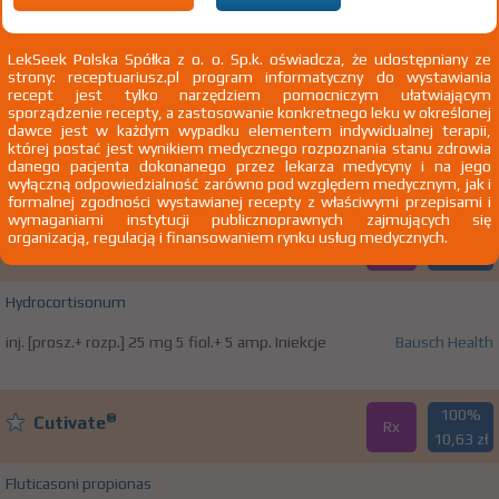
100%
Corhydron 100
LekSeek Polska Spółka z o. o. Sp.k. oświadcza, że udostępniany ze
Rx
95,00 zł
strony: receptuariusz.pl program informatyczny do wystawiania
recept jest tylko narzędziem pomocniczym ułatwiającym
sporządzenie recepty, a zastosowanie konkretnego leku w określonej
Hydrocortisonum
dawce jest w każdym wypadku elementem indywidualnej terapii,
której postać jest wynikiem medycznego rozpoznania stanu zdrowia
inf./inj. [prosz.+ rozp.] 100 mg 5 fiol.+ 5 amp. Iniekcje
Bausch Health
danego pacjenta dokonanego przez lekarza medycyny i na jego
wyłączną odpowiedzialność zarówno pod względem medycznym, jak i
formalnej zgodności wystawianej recepty z właściwymi przepisami i
wymaganiami instytucji publicznoprawnych zajmujących się
100%
organizacją, regulacją i finansowaniem rynku usług medycznych.
Corhydron 25
Rx
83,00 zł
Hydrocortisonum
inj. [prosz.+ rozp.] 25 mg 5 fiol.+ 5 amp. Iniekcje
Bausch Health
100%
®
Cutivate
Rx
10,63 zł
Fluticasoni propionas