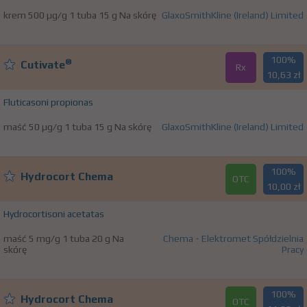
krem 500 µg/g 1 tuba 15 g Na skórę
GlaxoSmithKline (Ireland) Limited
100%
®
Cutivate
Rx
10,63 zł
Fluticasoni propionas
maść 50 µg/g 1 tuba 15 g Na skórę
GlaxoSmithKline (Ireland) Limited
100%
Hydrocort Chema
OTC
10,00 zł
Hydrocortisoni acetatas
maść 5 mg/g 1 tuba 20 g Na
Chema - Elektromet Spółdzielnia
skórę
Pracy
100%
Hydrocort Chema
OTC