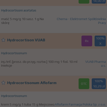
14,00 zł
Hydrocortisoni acetatas
maść 5 mg/g 10 sasz. 1 g Na
Chema - Elektromet Spółdzielnia
skórę
Pracy
100%
Hydrocortison VUAB
Rx
X
Hydrocortisonum
inj./inf. [prosz. do przyg. roztw.] 100 mg 1 fiol. 10 ml
VUAB Pharma
Iniekcje
a.s.
100%
Hydrocortisonum Aflofarm
OTC
10,29 zł
Hydrocortisonum
krem 5 mg/g 1 tuba 15 g Miejscowo
Aflofarm Farmacja Polska Sp. z o.o.