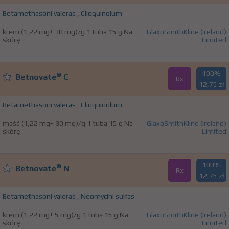
Betamethasoni valeras
,
Clioquinolum
krem (1,22 mg+ 30 mg)/g 1 tuba 15 g Na
GlaxoSmithKline (Ireland)
skórę
Limited
100%
®
Betnovate
C
Rx
12,75 zł
Betamethasoni valeras
,
Clioquinolum
maść (1,22 mg+ 30 mg)/g 1 tuba 15 g Na
GlaxoSmithKline (Ireland)
skórę
Limited
100%
®
Betnovate
N
Rx
12,75 zł
Betamethasoni valeras
,
Neomycini sulfas
krem (1,22 mg+ 5 mg)/g 1 tuba 15 g Na
GlaxoSmithKline (Ireland)
skórę
Limited