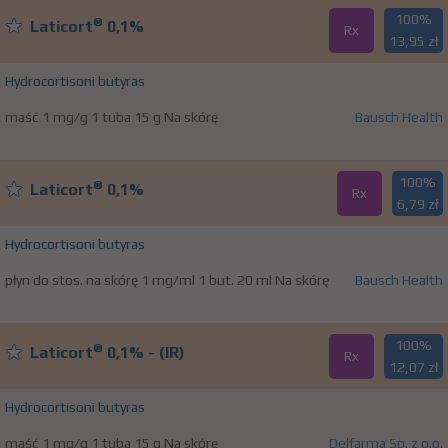
100%
®
Laticort
0,1%
Rx
13,95 zł
Hydrocortisoni butyras
maść 1 mg/g 1 tuba 15 g Na skórę
Bausch Health
100%
®
Laticort
0,1%
Rx
6,79 zł
Hydrocortisoni butyras
płyn do stos. na skórę 1 mg/ml 1 but. 20 ml Na skórę
Bausch Health
100%
®
Laticort
0,1% - (IR)
Rx
12,07 zł
Hydrocortisoni butyras
maść 1 mg/g 1 tuba 15 g Na skórę
Delfarma Sp. z o.o.