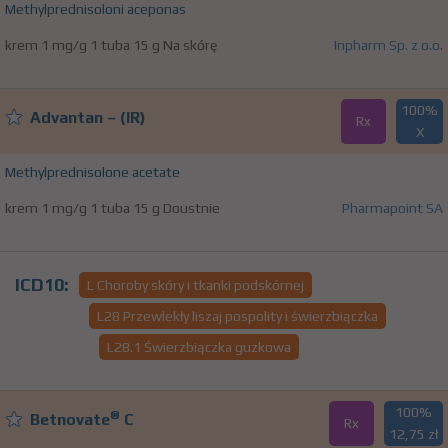
Methylprednisoloni aceponas
krem 1 mg/g 1 tuba 15 g Na skórę
Inpharm Sp. z o.o.
100%
Advantan – (IR)
Rx
X
Methylprednisolone acetate
krem 1 mg/g 1 tuba 15 g Doustnie
Pharmapoint SA
ICD10:
L Choroby skóry i tkanki podskórnej
L28 Przewlekły liszaj pospolity i świerzbiączka
L28.1 Świerzbiączka guzkowa
100%
®
Betnovate
C
Rx
12,75 zł