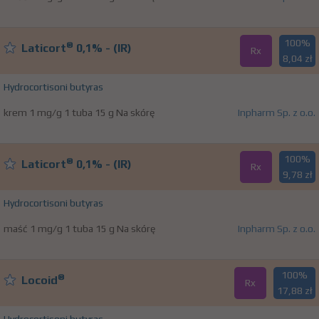
100%
®
Laticort
0,1% - (IR)
Rx
8,04 zł
Hydrocortisoni butyras
krem 1 mg/g 1 tuba 15 g Na skórę
Inpharm Sp. z o.o.
100%
®
Laticort
0,1% - (IR)
Rx
9,78 zł
Hydrocortisoni butyras
maść 1 mg/g 1 tuba 15 g Na skórę
Inpharm Sp. z o.o.
100%
®
Locoid
Rx
17,88 zł