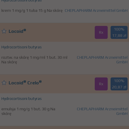
Hydrocortisoni butyras
krem 1 mg/g 1 tuba 15 g Na skórę
CHEPLAPHARM Arzneimittel GmbH
100%
®
Locoid
Rx
17,88 zł
Hydrocortisoni butyras
roztw. na skórę 1 mg/ml 1 but. 30 ml
CHEPLAPHARM Arzneimittel
Na skórę
GmbH
100%
®
®
Locoid
Crelo
Rx
20,87 zł
Hydrocortisoni butyras
emulsja 1 mg/g 1 but. 30 g Na
CHEPLAPHARM Arzneimittel
skórę
GmbH