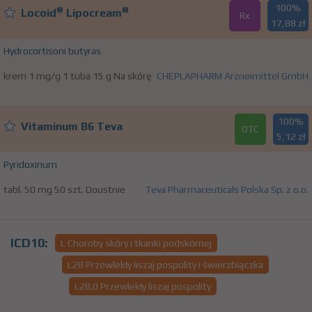
100%
®
®
Locoid
Lipocream
Rx
17,88 zł
Hydrocortisoni butyras
krem 1 mg/g 1 tuba 15 g Na skórę
CHEPLAPHARM Arzneimittel GmbH
100%
Vitaminum B6 Teva
OTC
5,12 zł
Pyridoxinum
tabl. 50 mg 50 szt. Doustnie
Teva Pharmaceuticals Polska Sp. z o.o.
ICD10:
L Choroby skóry i tkanki podskórnej
L28 Przewlekły liszaj pospolity i świerzbiączka
L28.0 Przewlekły liszaj pospolity