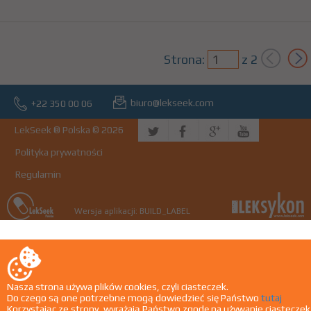
Strona:
z
2
biuro@lekseek.com
+22 350 00 06
LekSeek ® Polska © 2026
Polityka prywatności
Regulamin
Wersja aplikacji: BUILD_LABEL
Nasza strona używa plików cookies, czyli ciasteczek.
Do czego są one potrzebne mogą dowiedzieć się Państwo
tutaj
Korzystając ze strony, wyrażają Państwo zgodę na używanie ciasteczek