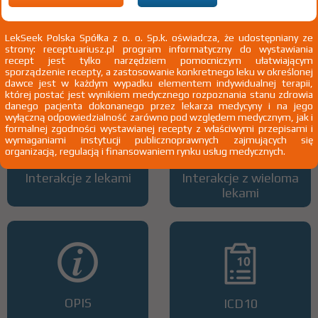
LekSeek Polska Spółka z o. o. Sp.k. oświadcza, że udostępniany ze
strony: receptuariusz.pl program informatyczny do wystawiania
Wszystkie dawki leku
ATC
recept jest tylko narzędziem pomocniczym ułatwiającym
sporządzenie recepty, a zastosowanie konkretnego leku w określonej
dawce jest w każdym wypadku elementem indywidualnej terapii,
której postać jest wynikiem medycznego rozpoznania stanu zdrowia
danego pacjenta dokonanego przez lekarza medycyny i na jego
wyłączną odpowiedzialność zarówno pod względem medycznym, jak i
formalnej zgodności wystawianej recepty z właściwymi przepisami i
wymaganiami instytucji publicznoprawnych zajmujących się
organizacją, regulacją i finansowaniem rynku usług medycznych.
Interakcje z lekami
Interakcje z wieloma
lekami
OPIS
ICD10