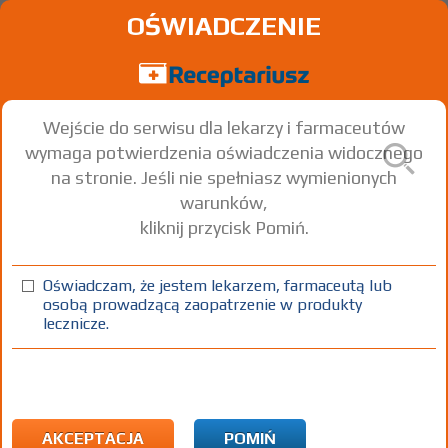
OŚWIADCZENIE
Wejście do serwisu dla lekarzy i farmaceutów
wymaga potwierdzenia oświadczenia widocznego
na stronie. Jeśli nie spełniasz wymienionych
warunków,
kliknij przycisk Pomiń.
®
®
®
Locoid
; -Crelo
; -Lipocream
Hydrocortisone butyrate
Oświadczam, że jestem lekarzem, farmaceutą lub
osobą prowadzącą zaopatrzenie w produkty
krem
1 mg/g
1 tuba 15 g
Na skórę
lecznicze.
100%
Rx
17,88
AKCEPTACJA
POMIŃ