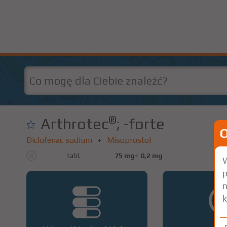
®
Arthrotec
; -forte
Diclofenac sodium
Misoprostol
+
tabl.
75 mg+ 0,2 mg
W
p
n
k