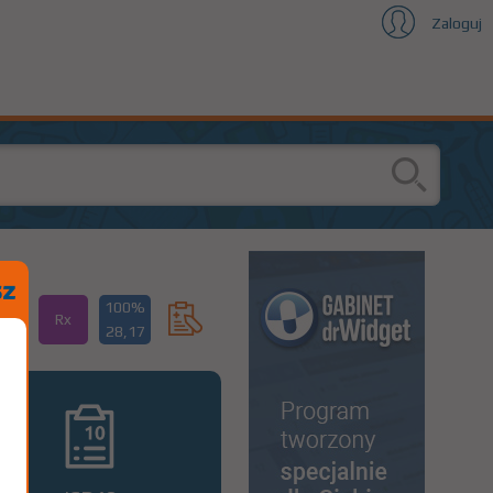
Zaloguj
100%
Rx
28,17