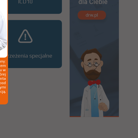
ICD10
Ostrzeżenia specjalne
ny:
ziem
ku w
órej
nta
 pod
wymi
cją,