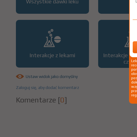
Wszystkie dawki leku
OP
Interakcje z lekami
Interakcje z 
czyn
Le
rec
pom
okr
Ustaw widok jako domyślny
po
dok
wzg
Zaloguj się, aby dodać komentarz
prz
reg
Komentarze
[
0
]