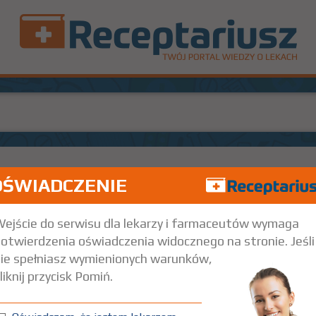
OŚWIADCZENIE
10 szt.
Doustnie
ejście do serwisu dla lekarzy i farmaceutów wymaga
otwierdzenia oświadczenia widocznego na stronie. Jeśli
ie spełniasz wymienionych warunków,
liknij przycisk Pomiń.