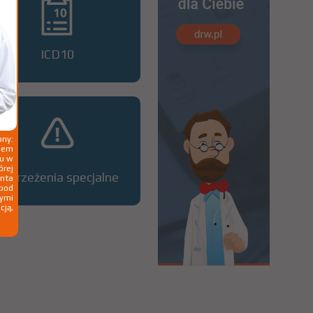
ICD10
ny:
ziem
ku w
órej
Ostrzeżenia specjalne
nta
 pod
wymi
cją,