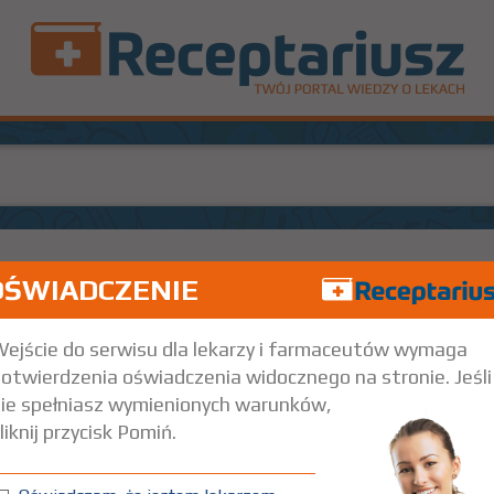
OŚWIADCZENIE
1
Rx-w
68
30 szt.
Doustnie
ejście do serwisu dla lekarzy i farmaceutów wymaga
otwierdzenia oświadczenia widocznego na stronie. Jeśli
(ADHD, wg ICD-10 F90) wyłącznie jako element kompleksowego (zawiera
ie spełniasz wymienionych warunków,
liknij przycisk Pomiń.