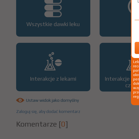
Wszystkie dawki leku
OP
Le
rec
pom
okr
Interakcje z lekami
Interakcje z 
po
dok
czyn
wzg
prz
reg
Ustaw widok jako domyślny
Zaloguj się, aby dodać komentarz
Komentarze
[
0
]