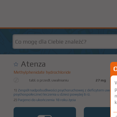
Atenza
Methylphenidate hydrochloride
tabl. o przedł. uwalnianiu
27 mg
W
p
1)
Zespół nadpobudliwości psychoruchowej z deficytem uwagi 
psychospołeczne) leczenia u dzieci powyżej 6 rż.
n
2)
Pacjenci do ukończenia 18 roku życia
k