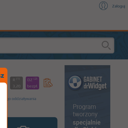
Zaloguj
(1)
(2)
00%
R
DZ
,35
3,20
bezpł.
jącego oddziaływania