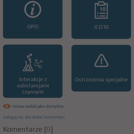
OPIS
ICD10
Interakcje z
Ostrzeżenia specjalne
substancjami
czynnymi
Ustaw widok jako domyślny
Zaloguj się, aby dodać komentarz
Komentarze
[
0
]