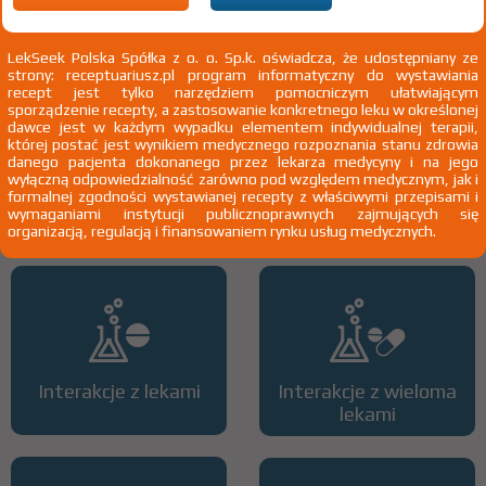
2)
Pacjenci 65+
3)
Pacjenci do ukończenia 18 roku życia
LekSeek Polska Spółka z o. o. Sp.k. oświadcza, że udostępniany ze
strony: receptuariusz.pl program informatyczny do wystawiania
recept jest tylko narzędziem pomocniczym ułatwiającym
sporządzenie recepty, a zastosowanie konkretnego leku w określonej
dawce jest w każdym wypadku elementem indywidualnej terapii,
której postać jest wynikiem medycznego rozpoznania stanu zdrowia
danego pacjenta dokonanego przez lekarza medycyny i na jego
wyłączną odpowiedzialność zarówno pod względem medycznym, jak i
formalnej zgodności wystawianej recepty z właściwymi przepisami i
Wszystkie dawki leku
ATC
wymaganiami instytucji publicznoprawnych zajmujących się
organizacją, regulacją i finansowaniem rynku usług medycznych.
Interakcje z lekami
Interakcje z wieloma
lekami