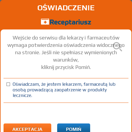
OŚWIADCZENIE
Wejście do serwisu dla lekarzy i farmaceutów
wymaga potwierdzenia oświadczenia widocznego
na stronie. Jeśli nie spełniasz wymienionych
warunków,
kliknij przycisk Pomiń.
Auricid
Allopurinol
Oświadczam, że jestem lekarzem, farmaceutą lub
osobą prowadzącą zaopatrzenie w produkty
tabl.
100 mg
100 szt.
Doustnie
lecznicze.
(1)
(2)
(3)
100%
R
75+
DZ
Rx
18,63
2,88
bezpł.
bezpł.
1) Refundacja we wszystkich zarejestrowanych wskazaniach. (Patrz
wskazania przy opisie leku) Refundacja we wszystkich
AKCEPTACJA
POMIŃ
zarejestrowanych wskazaniach:
Pokaż wskazania chpl.