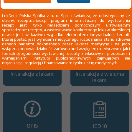
LekSeek Polska Spółka z o. o. Sp.k. oświadcza, że udostępniany ze
strony: receptuariusz.pl program informatyczny do wystawiania
Wszystkie dawki leku
ATC
recept jest tylko narzędziem pomocniczym ułatwiającym
sporządzenie recepty, a zastosowanie konkretnego leku w określonej
dawce jest w każdym wypadku elementem indywidualnej terapii,
której postać jest wynikiem medycznego rozpoznania stanu zdrowia
danego pacjenta dokonanego przez lekarza medycyny i na jego
wyłączną odpowiedzialność zarówno pod względem medycznym, jak i
formalnej zgodności wystawianej recepty z właściwymi przepisami i
wymaganiami instytucji publicznoprawnych zajmujących się
organizacją, regulacją i finansowaniem rynku usług medycznych.
Interakcje z lekami
Interakcje z wieloma
lekami
OPIS
ICD10