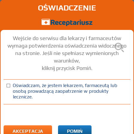
OŚWIADCZENIE
Wejście do serwisu dla lekarzy i farmaceutów
wymaga potwierdzenia oświadczenia widocznego
na stronie. Jeśli nie spełniasz wymienionych
warunków,
kliknij przycisk Pomiń.
Bevimlar
Rivaroxaban
Oświadczam, że jestem lekarzem, farmaceutą lub
osobą prowadzącą zaopatrzenie w produkty
tabl. powl.
2,5 mg
28 szt.
Doustnie
lecznicze.
100%
Rx
X
AKCEPTACJA
POMIŃ