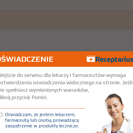
OŚWIADCZENIE
ejście do serwisu dla lekarzy i farmaceutów wymaga
otwierdzenia oświadczenia widocznego na stronie. Jeśli
ie spełniasz wymienionych warunków,
liknij przycisk Pomiń.
.
Pokaż wskazania z ChPL
 18 rż. - profilaktyka; niewydolność serca u dzieci do 18 rż.; naczyniaki 
Oświadczam, że jestem lekarzem,
farmaceutą lub osobą prowadzącą
zaopatrzenie w produkty lecznicze.