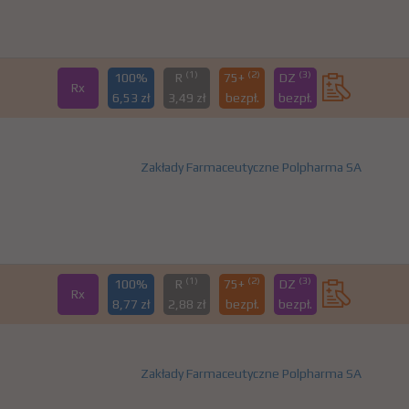
(1)
(2)
(3)
100%
R
75+
DZ
Rx
6,53 zł
3,49 zł
bezpł.
bezpł.
Zakłady Farmaceutyczne Polpharma SA
(1)
(2)
(3)
100%
R
75+
DZ
Rx
8,77 zł
2,88 zł
bezpł.
bezpł.
Zakłady Farmaceutyczne Polpharma SA