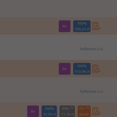
100%
Rx
109,23 zł
Polfarmex S.A.
100%
Rx
113,89 zł
Polfarmex S.A.
(1)
(2)
100%
30%
75+
Rx
32,04 zł
11,18 zł
bezpł.