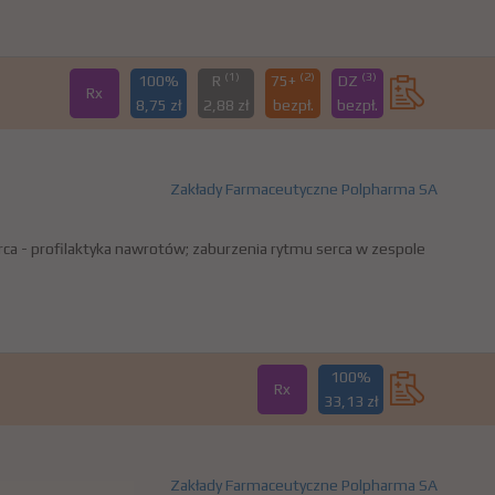
(1)
(2)
(3)
100%
R
75+
DZ
Rx
8,75 zł
2,88 zł
bezpł.
bezpł.
Zakłady Farmaceutyczne Polpharma SA
a - profilaktyka nawrotów; zaburzenia rytmu serca w zespole
100%
Rx
33,13 zł
Zakłady Farmaceutyczne Polpharma SA