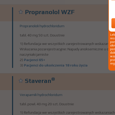
Propranolol WZF
Propranololi hydrochloridum
Le
tabl. 40 mg 50 szt. Doustnie
rec
pom
1) Refundacja we wszystkich zarejestrowanych wskazaniach
okr
Wskazania pozarejestracyjne: Napady anoksemiczne u dzieci do
po
dok
naczyniaki jamiste
wzg
2)
Pacjenci 65+
prz
reg
3)
Pacjenci do ukończenia 18 roku życia
®
Staveran
Verapamili hydrochloridum
tabl. powl. 40 mg 20 szt. Doustnie
1) Refundacja we wszystkich zarejestrowanych wskazaniach