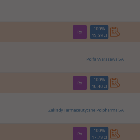
100%
Rx
15,59 zł
Polfa Warszawa SA
100%
Rx
16,40 zł
Zakłady Farmaceutyczne Polpharma SA
100%
Rx
17,79 zł