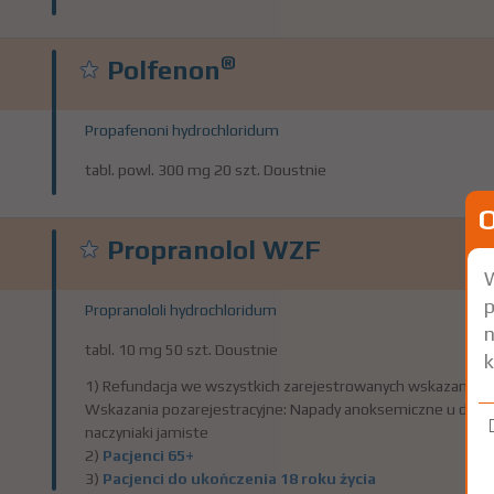
®
Polfenon
Propafenoni hydrochloridum
tabl. powl. 300 mg 20 szt. Doustnie
Propranolol WZF
W
p
Propranololi hydrochloridum
n
tabl. 10 mg 50 szt. Doustnie
k
1) Refundacja we wszystkich zarejestrowanych wskazaniach
Wskazania pozarejestracyjne: Napady anoksemiczne u dzieci do
naczyniaki jamiste
2)
Pacjenci 65+
3)
Pacjenci do ukończenia 18 roku życia