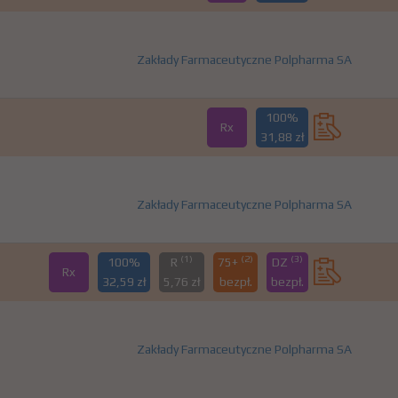
Zakłady Farmaceutyczne Polpharma SA
100%
Rx
31,88 zł
Zakłady Farmaceutyczne Polpharma SA
(1)
(2)
(3)
100%
R
75+
DZ
Rx
32,59 zł
5,76 zł
bezpł.
bezpł.
Zakłady Farmaceutyczne Polpharma SA