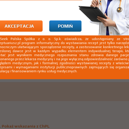
AKCEPTACJA
POMIŃ
kSeek Polska Spółka z o. o. Sp.k. oświadcza, że udostępniany ze stro
eptuariusz.pl program informatyczny do wystawiania recept jest tylko narzęd
ocniczym ułatwiającym sporządzenie recepty, a zastosowanie konkretnego le
.
Pokaż wskazania z ChPL
eślonej dawce jest w każdym wypadku elementem indywidualnej terapii, kt
 18 rż. - profilaktyka; niewydolność serca u dzieci do 18 rż.; naczyniaki 
stać jest wynikiem medycznego rozpoznania stanu zdrowia danego pacje
onanego przez lekarza medycyny i na jego wyłączną odpowiedzialność zarówno
lędem medycznym, jak i formalnej zgodności wystawianej recepty z właści
episami i wymaganiami instytucji publicznoprawnych zajmujących się organiza
ulacją i finansowaniem rynku usług medycznych.
.
Pokaż wskazania z ChPL