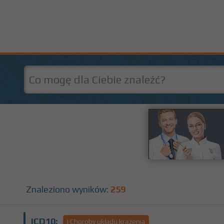
Znaleziono wyników:
259
ICD10:
I Choroby układu krążenia