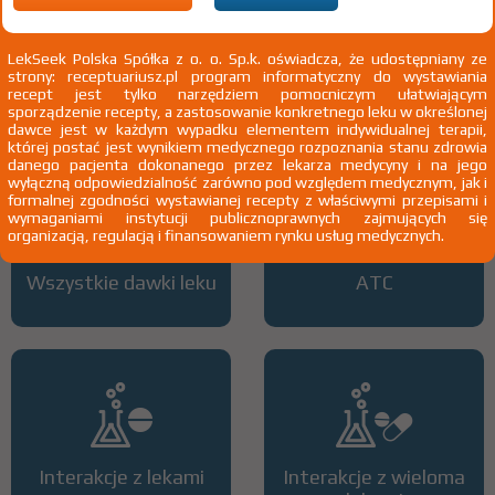
1)
Tylko we wskazaniach pozarejestracyjnych
2)
Astma
Przewlekła obturacyjna choroba płuc
Eozynofilowe
zapalenie oskrzeli
LekSeek Polska Spółka z o. o. Sp.k. oświadcza, że udostępniany ze
strony: receptuariusz.pl program informatyczny do wystawiania
3)
Pacjenci 65+
recept jest tylko narzędziem pomocniczym ułatwiającym
4)
Kobiety w ciąży
sporządzenie recepty, a zastosowanie konkretnego leku w określonej
5)
Pacjenci do ukończenia 18 roku życia
dawce jest w każdym wypadku elementem indywidualnej terapii,
której postać jest wynikiem medycznego rozpoznania stanu zdrowia
danego pacjenta dokonanego przez lekarza medycyny i na jego
wyłączną odpowiedzialność zarówno pod względem medycznym, jak i
formalnej zgodności wystawianej recepty z właściwymi przepisami i
wymaganiami instytucji publicznoprawnych zajmujących się
organizacją, regulacją i finansowaniem rynku usług medycznych.
Wszystkie dawki leku
ATC
Interakcje z lekami
Interakcje z wieloma