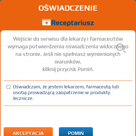
OŚWIADCZENIE
Wejście do serwisu dla lekarzy i farmaceutów
wymaga potwierdzenia oświadczenia widocznego
na stronie. Jeśli nie spełniasz wymienionych
warunków,
kliknij przycisk Pomiń.
Budesonide Easyhaler 100; -
200; -400
Oświadczam, że jestem lekarzem, farmaceutą lub
osobą prowadzącą zaopatrzenie w produkty
Budesonide
lecznicze.
prosz.
100
1 inhal. (200 dawek
Wziewnie
do inhal.
µg/dawkę
- zestaw startowy)
(1)
(2)
(3)
(4)
(5)
100%
30%
R
75+
C
DZ
Rx
51,04
35,42
31,93
bezpł.
bezpł.
bezpł.
AKCEPTACJA
POMIŃ