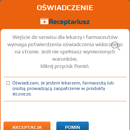
OŚWIADCZENIE
Wejście do serwisu dla lekarzy i farmaceutów
wymaga potwierdzenia oświadczenia widocznego
na stronie. Jeśli nie spełniasz wymienionych
warunków,
kliknij przycisk Pomiń.
Budesonide Easyhaler 100; -
200; -400
Oświadczam, że jestem lekarzem, farmaceutą lub
osobą prowadzącą zaopatrzenie w produkty
Budesonide
lecznicze.
prosz.
400
1 inhal. (100 dawek
Wziewnie
do inhal.
µg/dawkę
- zestaw startowy)
(1)
(2)
(3)
(4)
(5)
100%
30%
R
75+
C
DZ
Rx
64,48
33,25
25,19
bezpł.
bezpł.
bezpł.
AKCEPTACJA
POMIŃ