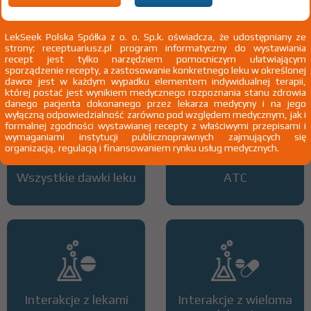
1)
Tylko we wskazaniach pozarejestracyjnych
2)
Astma
Przewlekła obturacyjna choroba płuc
Eozynofilowe
zapalenie oskrzeli
LekSeek Polska Spółka z o. o. Sp.k. oświadcza, że udostępniany ze
strony: receptuariusz.pl program informatyczny do wystawiania
3)
Pacjenci 65+
recept jest tylko narzędziem pomocniczym ułatwiającym
4)
Kobiety w ciąży
sporządzenie recepty, a zastosowanie konkretnego leku w określonej
5)
Pacjenci do ukończenia 18 roku życia
dawce jest w każdym wypadku elementem indywidualnej terapii,
której postać jest wynikiem medycznego rozpoznania stanu zdrowia
danego pacjenta dokonanego przez lekarza medycyny i na jego
wyłączną odpowiedzialność zarówno pod względem medycznym, jak i
formalnej zgodności wystawianej recepty z właściwymi przepisami i
wymaganiami instytucji publicznoprawnych zajmujących się
organizacją, regulacją i finansowaniem rynku usług medycznych.
Wszystkie dawki leku
ATC
Interakcje z lekami
Interakcje z wieloma