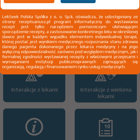
LekSeek Polska Spółka z o. o. Sp.k. oświadcza, że udostępniany ze
strony: receptuariusz.pl program informatyczny do wystawiania
recept jest tylko narzędziem pomocniczym ułatwiającym
sporządzenie recepty, a zastosowanie konkretnego leku w określonej
Wszystkie dawki leku
ATC
dawce jest w każdym wypadku elementem indywidualnej terapii,
której postać jest wynikiem medycznego rozpoznania stanu zdrowia
danego pacjenta dokonanego przez lekarza medycyny i na jego
wyłączną odpowiedzialność zarówno pod względem medycznym, jak i
formalnej zgodności wystawianej recepty z właściwymi przepisami i
wymaganiami instytucji publicznoprawnych zajmujących się
organizacją, regulacją i finansowaniem rynku usług medycznych.
Interakcje z lekami
Interakcje z wieloma
lekami