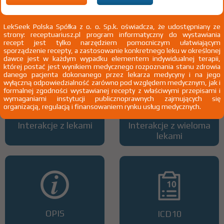
LekSeek Polska Spółka z o. o. Sp.k. oświadcza, że udostępniany ze
strony: receptuariusz.pl program informatyczny do wystawiania
Wszystkie dawki leku
ATC
recept jest tylko narzędziem pomocniczym ułatwiającym
sporządzenie recepty, a zastosowanie konkretnego leku w określonej
dawce jest w każdym wypadku elementem indywidualnej terapii,
której postać jest wynikiem medycznego rozpoznania stanu zdrowia
danego pacjenta dokonanego przez lekarza medycyny i na jego
wyłączną odpowiedzialność zarówno pod względem medycznym, jak i
formalnej zgodności wystawianej recepty z właściwymi przepisami i
wymaganiami instytucji publicznoprawnych zajmujących się
organizacją, regulacją i finansowaniem rynku usług medycznych.
Interakcje z lekami
Interakcje z wieloma
lekami
OPIS
ICD10