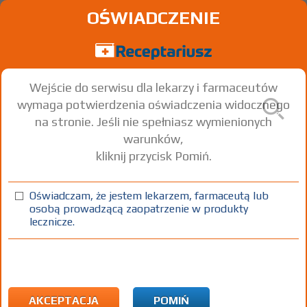
OŚWIADCZENIE
Wejście do serwisu dla lekarzy i farmaceutów
wymaga potwierdzenia oświadczenia widocznego
na stronie. Jeśli nie spełniasz wymienionych
warunków,
kliknij przycisk Pomiń.
®
Cataflam
50
Diclofenac potassium
Oświadczam, że jestem lekarzem, farmaceutą lub
osobą prowadzącą zaopatrzenie w produkty
tabl. powl.
50 mg
10 szt.
Doustnie
lecznicze.
100%
Rx
19,53
AKCEPTACJA
POMIŃ