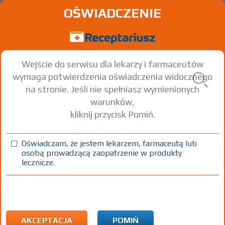
OŚWIADCZENIE
Wejście do serwisu dla lekarzy i farmaceutów
wymaga potwierdzenia oświadczenia widocznego
na stronie. Jeśli nie spełniasz wymienionych
warunków,
kliknij przycisk Pomiń.
®
Concor
COR 1,25; -2,5; -3,75;
-5; -7,5; -10
Oświadczam, że jestem lekarzem, farmaceutą lub
osobą prowadzącą zaopatrzenie w produkty
Bisoprolol fumarate
lecznicze.
tabl. powl.
5 mg
28 szt.
Doustnie
100%
Rx
X
AKCEPTACJA
POMIŃ