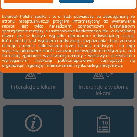
LekSeek Polska Spółka z o. o. Sp.k. oświadcza, że udostępniany ze
strony: receptuariusz.pl program informatyczny do wystawiania
recept jest tylko narzędziem pomocniczym ułatwiającym
sporządzenie recepty, a zastosowanie konkretnego leku w określonej
Wszystkie dawki leku
ATC
dawce jest w każdym wypadku elementem indywidualnej terapii,
której postać jest wynikiem medycznego rozpoznania stanu zdrowia
danego pacjenta dokonanego przez lekarza medycyny i na jego
wyłączną odpowiedzialność zarówno pod względem medycznym, jak i
formalnej zgodności wystawianej recepty z właściwymi przepisami i
wymaganiami instytucji publicznoprawnych zajmujących się
organizacją, regulacją i finansowaniem rynku usług medycznych.
Interakcje z lekami
Interakcje z wieloma
lekami