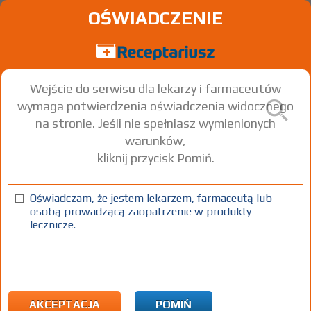
OŚWIADCZENIE
Wejście do serwisu dla lekarzy i farmaceutów
wymaga potwierdzenia oświadczenia widocznego
na stronie. Jeśli nie spełniasz wymienionych
warunków,
kliknij przycisk Pomiń.
Doppelherz aktiv Na stawy
COMPLEX
Oświadczam, że jestem lekarzem, farmaceutą lub
osobą prowadzącą zaopatrzenie w produkty
kaps.
60 szt.
Doustnie
lecznicze.
100%
SD
46,00
AKCEPTACJA
POMIŃ