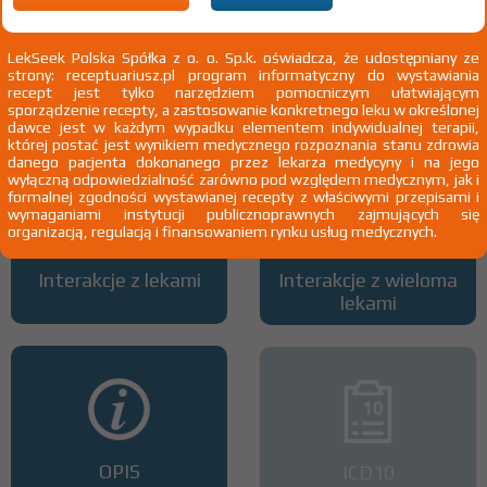
LekSeek Polska Spółka z o. o. Sp.k. oświadcza, że udostępniany ze
strony: receptuariusz.pl program informatyczny do wystawiania
Wszystkie dawki leku
ATC
recept jest tylko narzędziem pomocniczym ułatwiającym
sporządzenie recepty, a zastosowanie konkretnego leku w określonej
dawce jest w każdym wypadku elementem indywidualnej terapii,
której postać jest wynikiem medycznego rozpoznania stanu zdrowia
danego pacjenta dokonanego przez lekarza medycyny i na jego
wyłączną odpowiedzialność zarówno pod względem medycznym, jak i
formalnej zgodności wystawianej recepty z właściwymi przepisami i
wymaganiami instytucji publicznoprawnych zajmujących się
organizacją, regulacją i finansowaniem rynku usług medycznych.
Interakcje z lekami
Interakcje z wieloma
lekami
OPIS
ICD10