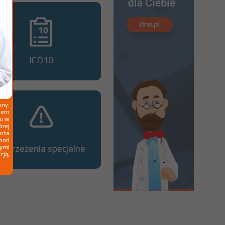
ICD10
ny:
ziem
ku w
órej
nta
 pod
Ostrzeżenia specjalne
wymi
cją,