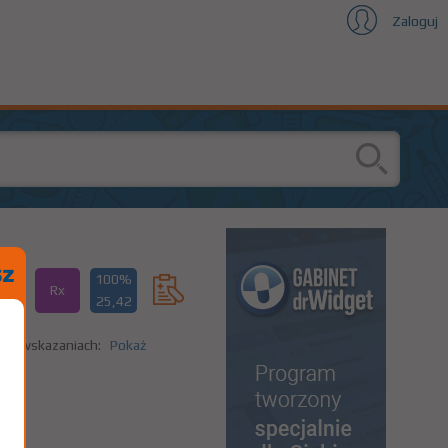
Zaloguj
100%
Rx
25,42
nych wskazaniach:
Pokaż