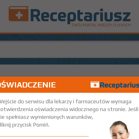
OŚWIADCZENIE
30 szt.
Doustnie
ejście do serwisu dla lekarzy i farmaceutów wymaga
trz wskazania przy opisie leku) Refundacja we wszystkich zarejestrowa
otwierdzenia oświadczenia widocznego na stronie. Jeśli
ie spełniasz wymienionych warunków,
liknij przycisk Pomiń.