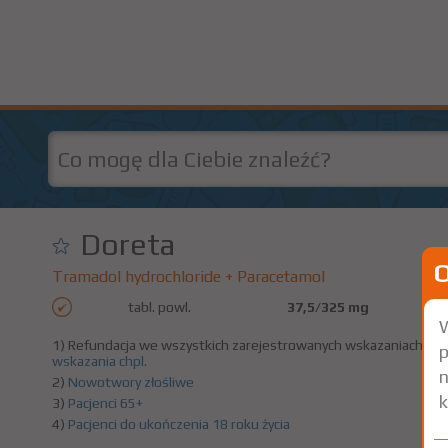
Doreta
Tramadol hydrochloride + Paracetamol
tabl. powl.
37,5/325 mg
W
1) Refundacja we wszystkich zarejestrowanych wskazaniach. (Pa
p
wskazania chpl.
n
2)
Nowotwory złośliwe
k
3)
Pacjenci 65+
4)
Pacjenci do ukończenia 18 roku życia