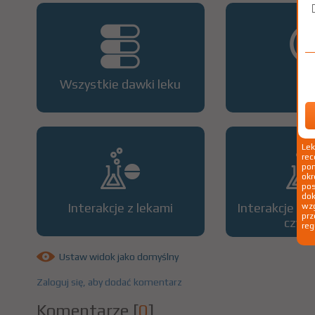
Wszystkie dawki leku
OP
Le
rec
pom
okr
po
dok
Interakcje z lekami
Interakcje z 
wzg
prz
czyn
reg
Ustaw widok jako domyślny
Zaloguj się, aby dodać komentarz
Komentarze
[
0
]